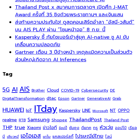
Thailand Post x สมาคมการตลาดฯ เปิดศึก J-MAT
Award ครั้งที่ 35 ชิงถ้วยพระราชทานฯ และเงินแสน
ส่งท้ายความประทับใจ! ดูสดคอนเสิร์ตอำลา “อัสนี-วสันต์”
บน AIS PLAY ผ่าน “โซนหน้าจอ” 8 ก.ย. นี้
Kaspersky ชี้ ภัยไซเบอร์เข้าสู่ยุค AI-native ชู AI ขับ
เคลื่อนความปลอดภัย
Gartner เตือน 3 ปีข้างหน้า เหตุละเมิดความเป็นส่วนตัว
ส่วนใหญ่เกิดจาก AI Inferences
Tag
AI
AIS
5G
Cloud
COVID-19
Cybersecurity
DE
Brother
dtac
DigitalTransformation
Grab
Epson
Gartner
GenerativeAI
ITday
HUAWEI
Kaspersky
NT
IoT
LINE
OPPO
Microsoft
ThailandPost
Samsung
realme
Shopee
Thailand Post
RTB
THP
true
หัวเว่ย
Xiaomi
ข่าวไอที
ซัมซุง
ดีแทค
ทรู
ออปโป้
เรียล
ช้อปปี้
เอไอเอส
ไปรษณีย์ไทย
แคสเปอร์สกี้
มี
ไลน์
เสียวหมี่
แกร็บ