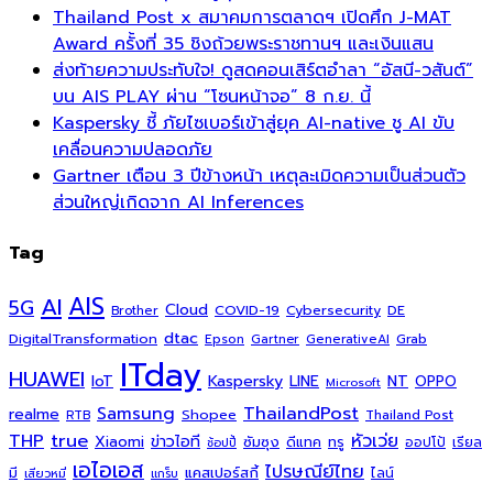
Thailand Post x สมาคมการตลาดฯ เปิดศึก J-MAT
Award ครั้งที่ 35 ชิงถ้วยพระราชทานฯ และเงินแสน
ส่งท้ายความประทับใจ! ดูสดคอนเสิร์ตอำลา “อัสนี-วสันต์”
บน AIS PLAY ผ่าน “โซนหน้าจอ” 8 ก.ย. นี้
Kaspersky ชี้ ภัยไซเบอร์เข้าสู่ยุค AI-native ชู AI ขับ
เคลื่อนความปลอดภัย
Gartner เตือน 3 ปีข้างหน้า เหตุละเมิดความเป็นส่วนตัว
ส่วนใหญ่เกิดจาก AI Inferences
Tag
AI
AIS
5G
Cloud
COVID-19
Cybersecurity
DE
Brother
dtac
DigitalTransformation
Grab
Epson
Gartner
GenerativeAI
ITday
HUAWEI
Kaspersky
NT
IoT
LINE
OPPO
Microsoft
ThailandPost
Samsung
realme
Shopee
Thailand Post
RTB
THP
true
หัวเว่ย
Xiaomi
ข่าวไอที
ซัมซุง
ดีแทค
ทรู
ออปโป้
เรียล
ช้อปปี้
เอไอเอส
ไปรษณีย์ไทย
แคสเปอร์สกี้
มี
ไลน์
เสียวหมี่
แกร็บ