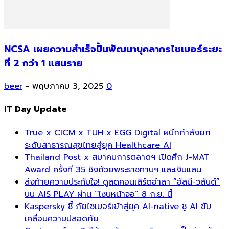
NCSA เผยความสำเร็จปั้นพัฒนาบุคลากรไซเบอร์ระยะ
ที่ 2 กว่า 1 แสนราย
beer
-
พฤษภาคม 3, 2025
0
IT Day Update
True x CICM x TUH x EGG Digital ผนึกกำลังยก
ระดับสาธารณสุขไทยสู่ยุค Healthcare AI
Thailand Post x สมาคมการตลาดฯ เปิดศึก J-MAT
Award ครั้งที่ 35 ชิงถ้วยพระราชทานฯ และเงินแสน
ส่งท้ายความประทับใจ! ดูสดคอนเสิร์ตอำลา “อัสนี-วสันต์”
บน AIS PLAY ผ่าน “โซนหน้าจอ” 8 ก.ย. นี้
Kaspersky ชี้ ภัยไซเบอร์เข้าสู่ยุค AI-native ชู AI ขับ
เคลื่อนความปลอดภัย