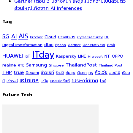
Gartner เตือน 3 ปีข้างหน้า เหตุละเมิดความเป็นส่วนตัว
ส่วนใหญ่เกิดจาก AI Inferences
Tag
AI
AIS
5G
Cloud
COVID-19
Cybersecurity
DE
Brother
dtac
DigitalTransformation
Grab
Epson
Gartner
GenerativeAI
ITday
HUAWEI
Kaspersky
NT
IoT
LINE
OPPO
Microsoft
ThailandPost
Samsung
realme
Shopee
Thailand Post
RTB
THP
true
หัวเว่ย
Xiaomi
ข่าวไอที
ซัมซุง
ดีแทค
ทรู
ออปโป้
เรียล
ช้อปปี้
เอไอเอส
ไปรษณีย์ไทย
แคสเปอร์สกี้
มี
ไลน์
เสียวหมี่
แกร็บ
Future Tech