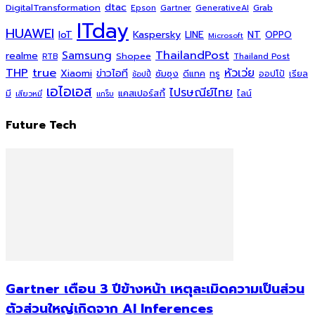
dtac
DigitalTransformation
Grab
Epson
Gartner
GenerativeAI
ITday
HUAWEI
Kaspersky
NT
IoT
LINE
OPPO
Microsoft
ThailandPost
Samsung
realme
Shopee
Thailand Post
RTB
THP
true
หัวเว่ย
Xiaomi
ข่าวไอที
ซัมซุง
ดีแทค
ทรู
ออปโป้
เรียล
ช้อปปี้
เอไอเอส
ไปรษณีย์ไทย
แคสเปอร์สกี้
มี
ไลน์
เสียวหมี่
แกร็บ
Future Tech
Gartner เตือน 3 ปีข้างหน้า เหตุละเมิดความเป็นส่วน
ตัวส่วนใหญ่เกิดจาก AI Inferences