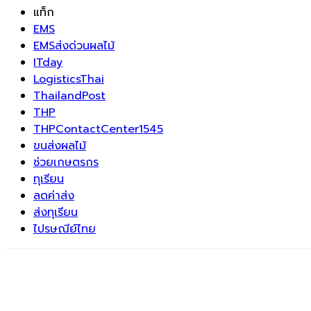
แท็ก
EMS
EMSส่งด่วนผลไม้
ITday
LogisticsThai
ThailandPost
THP
THPContactCenter1545
ขนส่งผลไม้
ช่วยเกษตรกร
ทุเรียน
ลดค่าส่ง
ส่งทุเรียน
ไปรษณีย์ไทย