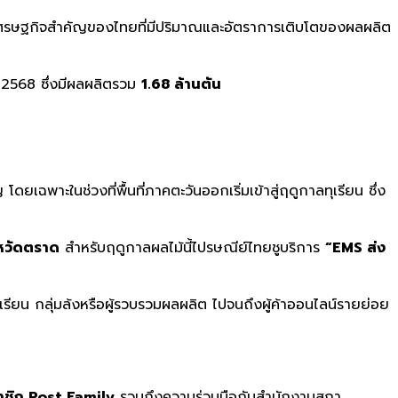
ม้เศรษฐกิจสำคัญของไทยที่มีปริมาณและอัตราการเติบโตของผลผลิต
ปี 2568 ซึ่งมีผลผลิตรวม
1.68 ล้านตัน
ยเฉพาะในช่วงที่พื้นที่ภาคตะวันออกเริ่มเข้าสู่ฤดูกาลทุเรียน ซึ่ง
งหวัดตราด
สำหรับฤดูกาลผลไม้นี้ไปรษณีย์ไทยชูบริการ
“EMS
ส่ง
รียน กลุ่มล้งหรือผู้รวบรวมผลผลิต ไปจนถึงผู้ค้าออนไลน์รายย่อย
าชิก Post Family
รวมถึงความร่วมมือกับสำนักงานสภา