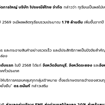
จัดการใหญ่
บริษัท
ไปรษณีย์ไทย
จำกัด
กล่าวว่า ทุเรียนเป็นผลไ
ี 2569 จะมีผลผลิตทุเรียนรวมประมาณ
1.78 ล้านตัน
เพิ่มขึ้นจาก
ร และกระจายสินค้าอย่างรวดเร็ว และมีประสิทธิภาพเป็นปัจจัยสำคัญ โด
กล่อง
นดับแรก
ในปี 2568 ได้แก่
จังหวัดจันทบุรี
,
จังหวัดระยอง
และ
จั
โภคทั่วประเทศ
ให้บริการครอบคลุมทุกกลุ่มเป้าหมาย ตั้งแต่เกษตรกรเจ้าของสวนทุเ
ยั่งยืน”
ดร
.
ดนันท์
กล่าวเสริม
อาทิ
ส่วนลดค่าบริการ EMS ส่งด่วนผลไม้สูงสุด 20% สำหรับสม