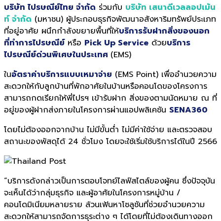
บริษัท ไปรษณีย์ไทย จำกัด
ร่วมกับ
บริษัท เสนาดีเวลลอปเม้น
ท์ จำกัด
(มหาชน) ผู้ประกอบธุรกิจพัฒนาอสังหาริมทรัพย์ประเภท
ที่อยู่อาศัย ผนึกกำลังขยายพื้นที่ให้
บริการรับฝากสิ่งของนอก
ที่ทำการไปรษณีย์
หรือ
Pick Up Service
ด้วย
บริการ
ไปรษณีย์ด่วนพิเศษในประเทศ
(EMS)
ใน
อัตราค่าบริการแบบเหมาจ่าย
(EMS Point) เพื่ออำนวยความ
สะดวกให้กับลูกบ้านที่พักอาศัยในบ้านหรือคอนโดของโครงการ
สามารถกดเรียกให้พี่ไปรฯ เข้ารับฝาก สิ่งของตามนัดหมาย ณ ที่
อยู่ของผู้ฝากส่งภายในโครงการผ่านแอปพลิเคชัน
SENA360
โดยไม่ต้องออกจากบ้าน ไม่มีขั้นต่ำ ไม่มีค่าใช้จ่าย และตรวจสอบ
สถานะของพัสดุได้ 24 ชั่วโมง โดยจะใช้เริ่มใช้บริการได้ในปี 2566
“บริการดังกล่าวเป็นการตอบโจทย์ไลฟ์สไตล์ของผู้คน ซึ่งปัจจุบัน
จะเห็นได้ว่ากลุ่มธุรกิจ และผู้อาศัยในโครงการหมู่บ้าน /
คอนโดมิเนียมหลายราย ล้วนเฟ้นหาโซลูชันที่ช่วยอำนวยความ
สะดวกให้สามารถจัดการธุระต่าง ๆ ได้โดยที่ไม่ต้องเดินทางออก