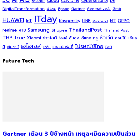
5G
Cloud
COVID-19
Cybersecurity
DE
Brother
dtac
DigitalTransformation
Grab
Epson
Gartner
GenerativeAI
ITday
HUAWEI
Kaspersky
NT
IoT
LINE
OPPO
Microsoft
ThailandPost
Samsung
realme
Shopee
Thailand Post
RTB
THP
true
หัวเว่ย
Xiaomi
ข่าวไอที
ซัมซุง
ดีแทค
ทรู
ออปโป้
เรียล
ช้อปปี้
เอไอเอส
ไปรษณีย์ไทย
แคสเปอร์สกี้
มี
ไลน์
เสียวหมี่
แกร็บ
Future Tech
Gartner เตือน 3 ปีข้างหน้า เหตุละเมิดความเป็นส่วน