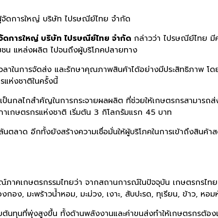
รผู้จัดการใหญ่ บริษัท ไปรษณีย์ไทย จำกัด
ู้จัดการใหญ่ บริษัท ไปรษณีย์ไทย จำกัด
กล่าวว่า ไปรษณีย์ไทย ม
ชุมชน แหล่งผลิต ไปจนถึงผู้บริโภคปลายทาง
าในการจัดส่ง และรักษาคุณภาพสินค้าได้อย่างมีประสิทธิภาพ โดย
แห่งชาติในครั้งนี้
็นกลไกสำคัญในการกระจายผลผลิต ที่ช่วยให้เกษตรกรสามารถส่งสิ
ภาเกษตรกรแห่งชาติ เริ่มต้น 3 กิโลกรัมแรก 45 บาท
ลาด อีกทั้งยังสร้างความเชื่อมั่นให้ผู้บริโภคในการเข้าถึงสินค้าส
์ภาคเกษตรกรรมไทยว่า จากสถานการณ์ในปัจจุบัน เกษตรกรไทยเผ
องกอง, มะพร้าวน้ำหอม, มะม่วง, เงาะ, สับปะรด, ทุเรียน, ข้าว, หอม
นที่พุ่งสูงขึ้น ทั้งด้านพลังงานและค่าขนส่งทำให้เกษตรกรต้องแบกรั