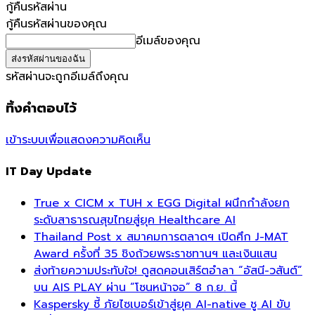
กู้คืนรหัสผ่าน
กู้คืนรหัสผ่านของคุณ
อีเมล์ของคุณ
รหัสผ่านจะถูกอีเมล์ถึงคุณ
ทิ้งคำตอบไว้
เข้าระบบเพื่อแสดงความคิดเห็น
IT Day Update
True x CICM x TUH x EGG Digital ผนึกกำลังยก
ระดับสาธารณสุขไทยสู่ยุค Healthcare AI
Thailand Post x สมาคมการตลาดฯ เปิดศึก J-MAT
Award ครั้งที่ 35 ชิงถ้วยพระราชทานฯ และเงินแสน
ส่งท้ายความประทับใจ! ดูสดคอนเสิร์ตอำลา “อัสนี-วสันต์”
บน AIS PLAY ผ่าน “โซนหน้าจอ” 8 ก.ย. นี้
Kaspersky ชี้ ภัยไซเบอร์เข้าสู่ยุค AI-native ชู AI ขับ