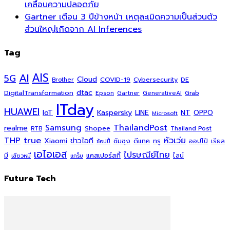
เคลื่อนความปลอดภัย
Gartner เตือน 3 ปีข้างหน้า เหตุละเมิดความเป็นส่วนตัว
ส่วนใหญ่เกิดจาก AI Inferences
Tag
AI
AIS
5G
Cloud
COVID-19
Cybersecurity
DE
Brother
dtac
DigitalTransformation
Grab
Epson
Gartner
GenerativeAI
ITday
HUAWEI
Kaspersky
NT
IoT
LINE
OPPO
Microsoft
ThailandPost
Samsung
realme
Shopee
Thailand Post
RTB
THP
true
หัวเว่ย
Xiaomi
ข่าวไอที
ซัมซุง
ดีแทค
ทรู
ออปโป้
เรียล
ช้อปปี้
เอไอเอส
ไปรษณีย์ไทย
แคสเปอร์สกี้
มี
ไลน์
เสียวหมี่
แกร็บ
Future Tech