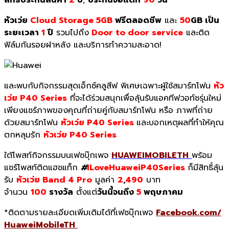
หัวเว่ย
Cloud Storage 5GB
ฟรีตลอดชีพ
และ
50
GB เป็น
ระยะเวลา
1
ปี
รวมไปถึง
Door to door service
และติด
ฟิล์มกันรอยฝาหลัง และบริการทำความสะอาด!
และพบกับกิจกรรมสุดเอ็กซ์คลูสีฟ พิเศษเฉพาะผู้ใช้สมาร์ทโฟน
หัว
เว่ย
P40 Series
ที่จะได้ร่วมสนุกเพื่อลุ้
นรับแอคทีฟวอท์ชรุ่นใหม่
เพียงแชร์ภาพของคุณที่ถ่ายคู่กั
บสมาร์ทโฟน หรือ ภาพที่ถ่าย
ด้วยสมาร์ทโฟน
หัวเว่ย
P40 Series
และบอกเหตุผลที่ทำให้คุ
ณ
ตกหลุมรัก
หัวเว่ย
P40 Series
ใต้โพสท์กิจกรรมบนเฟซบุ๊
กเพจ
HUAWEIMOBILETH
พร้อม
แชร์
โพสท์ติดแฮชแท็ก
#
ILoveHuaweiP40Series
ก็มีสิทธิ์
ลุ้น
รับ
หัวเว่ย
Band 4 Pro
มูลค่า
2
,
490
บาท
จำนวน
100
รางวัล
ตั้งแต่
วันนี้จนถึง
5
พฤษภาคม
*ติดตามรายละเอียดเพิ่มเติมได้ที่
เฟซบุ๊กเพจ
Facebook.com/
HuaweiMobileTH