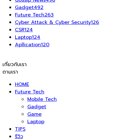
Gossip News
498
Gadget
492
Future Tech
263
Cyber Attack & Cyber Security
126
CSR
124
Laptop
124
Apllication
120
เกี่ยวกับเรา
ตามเรา
HOME
Future Tech
Mobile Tech
Gadget
Game
Laptop
TIPS
รีวิว