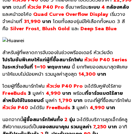
บาท
ขณะที่
หัวเว่ย P40 Pro
ซึ่งมาพร้อม
ระบบ
4
กล้องหลัง
และหน้าจอโค้ง
Quad Curve Overflow Display
เริ่มวาง
จำหน่ายที่
31
,
990
บาท
โดยทั้งสองรุ่นมีให้เลือกทั้งหมด 3 สี
คือ
Silver Frost
,
Blush Gold
และ
Deep Sea Blue
สำหรับผู้ที่พลาดการจับจองในช่วงพรีออเดอร์ หัวเว่ยจัด
โปรโมชันพิเศษให้แก่ผู้ที่ซื้อสมาร์ทโฟน
หัวเว่ย P40 Series
ในระหว่างวันที่
1
–
10
พฤษภาคม
นี้ ยกทัพของสมนาสุดพิเศษ
มาให้แบบไม่น้อยหน้า รวมมูลค่าสูงสุด
14
,
300
บาท
โดยผู้ที่ซื้อสมาร์ทโฟน
หัวเว่ย P40 Pro
จะได้รับหูฟังไร้สาย
FreeBuds
3
มูลค่า
4
,
990
บาท
พร้อม
ที่ชาร์จแบตไร้สาย
สำหรับใช้ในรถยนต์
มูลค่า
1
,
790
บาท
ขณะที่ผู้ที่ซื้อสมาร์ทโฟน
หัวเว่ย P40
จะได้รับ
FreeBuds
3
มูลค่า
4
,
990
บาท
นอกจากนี้
ผู้ซื้อสมาร์ทโฟนทั้ง
2
รุ่น
จะได้รับบริการสุดเอ็กซ์คลู
สีฟจากแบรนด์เป็น
ของสมนาคุณ รวมมูลค่า
7
,
250
บาท
อาทิ
สิทธิประกันสินค้า
2
ปี
,
ประกันจอแตก
90
วัน