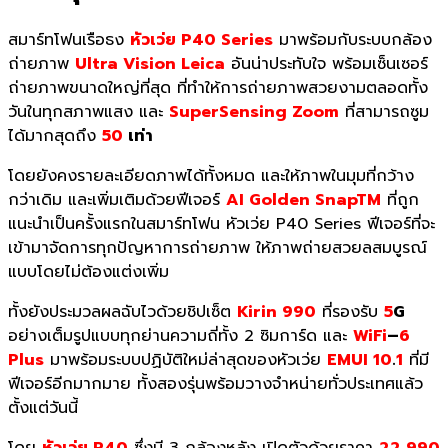
สมาร์ทโฟนเรือธง
หัวเว่ย P40 Series
มาพร้อมกับระบบกล้อง
ถ่ายภาพ
Ultra Vision Leica
อันน่าประทับใจ พร้อมเซ็นเซอร์
ถ่ายภาพขนาดใหญ่ที่สุด ที่ทำให้การถ่ายภาพสวยงามตลอดทั้ง
วันในทุกสภาพแสง และ
SuperSensing Zoom
ที่สามารถซูม
ได้มากสุดถึง
50
เท่า
โดยยังคงรายละเอียดภาพได้ทั้งหมด และให้ภาพในมุมที่กว้าง
กว่าเดิม และเพิ่มเติมด้วยฟีเจอร์
AI Golden SnapTM
ที่ถูก
แนะนำเป็นครั้งแรกในสมาร์ทโฟน หัวเว่ย P40 Series ฟีเจอร์ที่จะ
เข้ามาจัดการทุกปัญหาการถ่ายภาพ ให้ภาพถ่ายสวยลสมบูรณ์
แบบโดยไม่ต้องแต่งเพิ่ม
ทั้งยังประมวลผลฉับไวด้วยชิปเซ็ต
Kirin 990
ที่รองรับ
5
G
อย่างเต็มรูปแบบทุกย่านความถี่ทั้ง 2 ซิมการ์ด และ
WiFi
–
6
Plus
มาพร้อมระบบปฏิบัติใหม่ล่าสุดของหัวเว่ย
EMUI 10
.
1
ที่มี
ฟีเจอร์อีกมากมาย ทั้งสองรุ่นพร้อมวางจำหน่ายทั่วประเทศแล้ว
ตั้งแต่วันนี้
โดย
หัวเว่ย P40
ซึ่งมี 3 กล้องหลัง เปิดตัวด้วยราคา
22
,
990