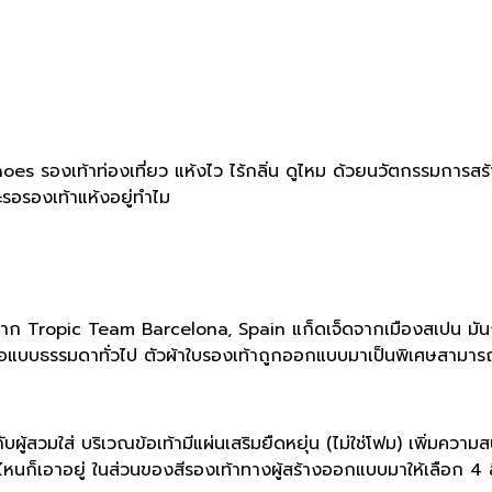
es รองเท้าท่องเที่ยว แห้งไว ไร้กลิ่น ดูไหม ด้วยนวัตกรรมการสร้า
รอรองเท้าแห้งอยู่ทำไม
จาก Tropic Team Barcelona, Spain แก็ดเจ็ดจากเมืองสเปน มันถูกคิ
แบบธรรมดาทั่วไป ตัวผ้าใบรองเท้าถูกออกแบบมาเป็นพิเศษสามารถระ
ู้สวมใส่ บริเวณข้อเท้ามีแผ่นเสริมยืดหยุ่น (ไม่ใช่โฟม) เพิ่มความ
นก็เอาอยู่ ในส่วนของสีรองเท้าทางผู้สร้างออกแบบมาให้เลือก 4 สีคร