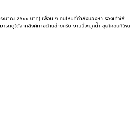
77 (ประมาณ 25xx บาท) เพื่อน ๆ คนไหนที่กำลังมองหา รองเท้าใส่
มสามารถดูได้จากลิงค์ทางด้านล่างครับ งานนี้จะบุกน้ำ ลุยโคลนที่ไหน