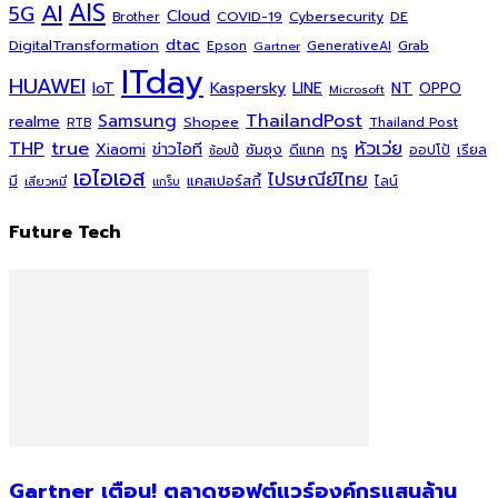
AI
AIS
5G
Cloud
COVID-19
Cybersecurity
DE
Brother
dtac
DigitalTransformation
Grab
Epson
Gartner
GenerativeAI
ITday
HUAWEI
Kaspersky
NT
IoT
LINE
OPPO
Microsoft
ThailandPost
Samsung
realme
Shopee
Thailand Post
RTB
THP
true
หัวเว่ย
Xiaomi
ข่าวไอที
ซัมซุง
ดีแทค
ทรู
ออปโป้
เรียล
ช้อปปี้
เอไอเอส
ไปรษณีย์ไทย
แคสเปอร์สกี้
มี
ไลน์
เสียวหมี่
แกร็บ
Future Tech
Gartner เตือน! ตลาดซอฟต์แวร์องค์กรแสนล้าน