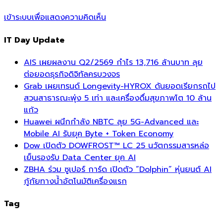
เข้าระบบเพื่อแสดงความคิดเห็น
IT Day Update
AIS เผยผลงาน Q2/2569 กำไร 13,716 ล้านบาท ลุย
ต่อยอดธุรกิจดิจิทัลครบวงจร
Grab เผยเทรนด์ Longevity-HYROX ดันยอดเรียกรถไป
สวนสาธารณะพุ่ง 5 เท่า และเครื่องดื่มสุขภาพโต 10 ล้าน
แก้ว
Huawei ผนึกกำลัง NBTC ลุย 5G-Advanced และ
Mobile AI รับยุค Byte + Token Economy
Dow เปิดตัว DOWFROST™ LC 25 นวัตกรรมสารหล่อ
เย็นรองรับ Data Center ยุค AI
ZBHA ร่วม ซูเปอร์ การ์ด เปิดตัว “Dolphin” หุ่นยนต์ AI
กู้ภัยทางน้ำอัตโนมัติเครื่องแรก
Tag