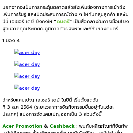
นอกจากจะเป็นการกระตุ้นตลาดแล้
วยังเพิ่มช่องทางการเข้าถึง
เพิ่มการรับรู้ และเปิ
ดประสบการณ์ต่าง ๆ ให้กับกลุ่มลูกค้า และใน
ปีนี้ เอเซอร์ เดย์
ยังคงให้
“
ดนตรี
“
เป็นสื่อกลางในการเชื่อมโยง
ผู้
คนจากทุกประเทศในภูมิภาคด้วยจั
งหวะและสีสันของดนตรี
1
ของ 4
สำหรับแคมเปญ เอเซอร์ เดย์
ในปีนี้ เริ่มตั้งแต่วัน
ที่
3
ส.ค
2564
(ระยะเวลาการจัดกิจกรรมขึ้นอยุ่
กับแต่ละ
ประเทศ)
แบ่งการจัดแคมเปญออกเป็น
3
ส่วนดังนี้
Acer Promotion
&
Cashback
:
พบกับผลิตภัณฑ์ที่จัดทัพ