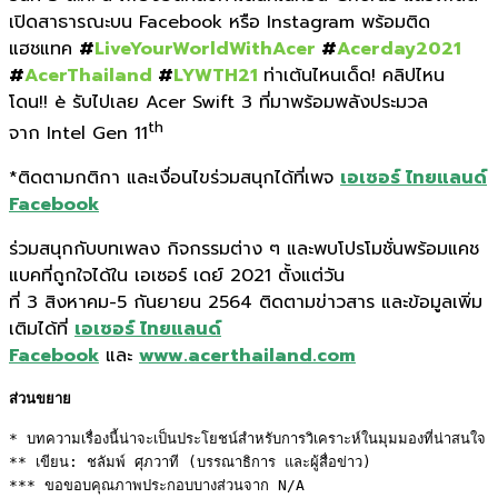
เปิดสาธารณะบน
Facebook
หรือ
Instagram
พร้อมติด
แฮชแทค
#
LiveYourWorldWithAcer
#
Acerday2021
#
AcerThailand
#
LYWTH21
ท่าเต้นไหนเด็ด
!
คลิปไหน
โดน
!!
è
รับไปเลย
Acer Swift
3
ที่มาพร้อมพลังประมวล
th
จาก
Intel Gen 11
*
ติดตามกติกา และเงื่อนไขร่วมสนุ
กได้ที่เพจ
เอเซอร์ ไทยแลนด์
Facebook
ร่วมสนุกกับบทเพลง กิจกรรมต่าง ๆ และพบโปรโมชั่นพร้อมแคช
แบคที่ถู
กใจได้ใน
เอเซอร์ เดย์ 2021
ตั้งแต่วัน
ที่
3
สิงหาคม-
5
กันยายน
2564
ติดตามข่าวสาร และข้อมูลเพิ่ม
เติ
มได้ที่
เอเซอร์ ไทยแลนด์
Facebook
และ
www.acerthailand.com
ส่วนขยาย
* บทความเรื่องนี้น่าจะเป็นประโยชน์สำหรับการวิเคราะห์ในมุมมองที่น่าสนใจ 

** เขียน: ชลัมพ์ ศุภวาที (บรรณาธิการ และผู้สื่อข่าว) 

*** ขอขอบคุณภาพประกอบบางส่วนจาก N/A