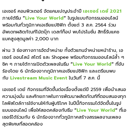
เอเซอร์ คอมพิวเตอร์ จัดแคมเปญประจำปี
เอเซอร์ เดย์ 2021
ภายใต้ธีม
“
Live Your World
“
ในรูปแบบกิจกรรมออนไลน์
พร้อมกั
นทั่วภูมิภาคเอเซียแปซิฟิก ตั้งแต่
3
ส.ค.
2564
ร่วม
อัพเดทผลิตภัณฑ์โน้ตบุ๊ก เดสก์ท็อป พบโปรโมชั่น สิทธิ์รับแคช
แบคสูงสุดมูลค่า
2,000
บาท
ผ่าน
3
ช่องทางการจัดจำหน่าย ทั้งตัวแทนจำหน่ายหน้าร้าน
,
เอ
เซอร์ ออนไลน์ สโตร์
และ
Shopee
พร้อมกิจกรรมออนไลน์ล้ำ ๆ
ชิค ๆ ภายใต้การเปิดตัวเพลงในธีม
“
Live Your World
“
ที่ขับ
ร้องโดย
6
นักร้องจากภูมิภาคเอเชียแปซิฟิก และเตรียมพบ
กับ
Livestream Music Event
ในวันที่
7
ส.ค. นี้
เอเซอร์ เดย์
กิจกรรมที่จัดขึ้นต่อเนื่องตั้
งแต่ปี
2559
เพื่อนำเสนอ
ความมุ่งมั่น และศั
กยภาพในการพัฒนาผลิตภัณฑ์ที่
ตอบสนองทุก
ไลฟ์สไตล์การใช้
งานให้กับผู้บริโภค ในปีนี้กิจกรรมได้จัดขึ้นในรู
ป
แบบออนไลน์ เพื่อให้สอดคล้องกั
บธีม
“
Live Your World
“
ที่เอ
เซอร์ได้ร่วมกับ
6
นักร้องจากทั่วภูมิภาคสร้
างสรรผลงานเพลง
สุดพิเศษที่
สอดคล้อง