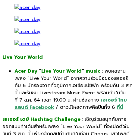
Live Your World
Acer Day
“
Live Your World
”
music
:
พบผลงาน
เพลง “
Live Your World”
จากความร่วมมือของเอเซอร์
กับ
6
นักร้องจากทั่วภูมิภาคเอเชี
ยแปซิฟิก พร้อมกัน
3
ส.ค
นี้ และรับชม
Livestream Music Event
พร้อมกันในวัน
ที่
7
ส.ค.
64
เวลา
19.00
น. ผ่านช่องทาง
เอเซอร์ ไทย
แลนด์ Facebook
/
ดาวน์โหลดภาพศิลปินทั้ง
6
ที่นี่
เอเซอร์ เดย์ Hashtag Challenge
:
เชิญร่วมสนุกกับการ
ออกแบบท่าเต้
นสำหรับเพลง “
Live Your World”
ที่จะเปิดตัวใน
วันที่
3
ส.ค. นี้ เพียงอัดคลิปท่าเต้นที่ในท่อน
Chorus
แล้วโพสต์