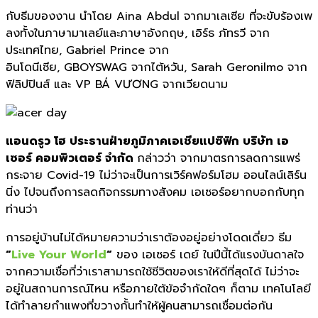
กับธีมของงาน นำโดย
Aina Abdul
จากมาเลเซีย ที่จะขับร้องเพ
ลงทั้
งในภาษามาเลย์และภาษาอังกฤษ
,
เอิร์ธ ภัทรวี จาก
ประเทศไทย
,
Gabriel Prince
จาก
อินโดนีเซีย
,
GBOYSWAG
จากไต้หวัน
,
Sarah Geronilmo
จาก
ฟิลิปปินส์ และ
VP BÁ VƯƠNG
จากเวียดนาม
แอนดรูว โฮ ประธานฝ่ายภูมิภาคเอเชียแปซิฟิก บริษัท เอ
เซอร์ คอมพิวเตอร์ จำกัด
กล่าวว่า
จากมาตรการลดการแพร่
กระจาย
Covid-19
ไม่ว่าจะเป็นการเวิร์คฟอร์มโฮม ออนไลน์เลิร์น
นิ่ง ไปจนถึงการลดกิจกรรมทางสังคม เอเซอร์อยากบอกกับทุก
ท่านว่า
การอยู่บ้านไม่ได้หมายความว่
าเราต้องอยู่อย่างโดดเดี่ยว ธีม
“
Live Your World
“
ของ
เอเซอร์ เดย์
ในปีนี้ได้แรงบั
นดาลใจ
จากความเชื่อที่ว่
าเราสามารถใช้ชีวิตของเราให้ดี
ที่สุดได้ ไม่ว่าจะ
อยู่ในสถานการณ์ไหน หรือภายใต้ข้อจำกัดใดๆ ก็ตาม เทคโนโลยี
ได้ทำลายกำแพงที่
ขวางกั้นทำให้ผู้คนสามารถเชื่
อมต่อกัน