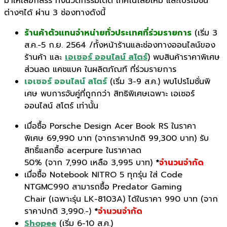
มาให้
เลือกสรร ทั้งนวัตกรรมเด็ด เทคโนโลยีใหม่ และโปรโมชั่น
ต่างๆได้ ผ่าน
3
ช่องทางดังนี้
ร้านค้าตัวแทนจำหน่ายทั่
วประเทศที่ร่วมรายการ
(เริ่ม
3
ส.ค.-
5
ก.ย.
2564 /
ทั้งหน้าร้านและช่องทางออนไลน์
ของ
ร้านค้า และ
เอเซอร์ ออนไลน์ สโตร์
) พบสินค้าราคาพิเศษ
ส่วนลด แคชแบค ในผลิตภัณฑ์ ที่ร่วมรายการ
เอเซอร์ ออนไลน์ สโตร์
(
เริ่ม
3-9
ส.ค.) พบโปรโมชั่นพิ
เศษ พบการจับคู่ที่ถูกกว่า สิทธิพิเศษเฉพาะ เอเซอร์
ออนไลน์ สโตร์
เท่านั้น
เมื่อซื้อ
Porsche Design Acer Book RS
ในราคา
พิเศษ
69,990
บาท (จากราคาปกติ
99,300
บาท) รับ
สิทธิ์แลกซื้อ
acerpure
ในราคาลด
50%
(
จาก
7,990
เหลือ 3
,
995 บาท
)
*
จำนวนจำกัด
เมื่อซื้อ
Notebook NITRO 5
ทุกรุ่น ใส่
Code
NTGMC990
สามารถซื้อ
Predator Gaming
Chair
(เฉพาะรุ่น
LK-
8103
A
) ได้ในราคา
990
บาท
(
จาก
ราคาปกติ
3,990.-)
*
จำนวนจำกัด
Shopee
(
เริ่ม
6-10
ส.ค.)