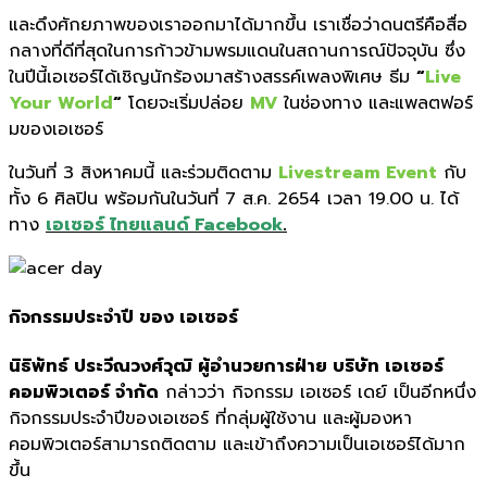
และดึงศักยภาพของเราออกมาได้
มากขึ้น เราเชื่อว่าดนตรีคือสื่อ
กลางที่
ดีที่สุดในการก้าวข้
ามพรมแดนในสถานการณ์ปัจจุบัน ซึ่ง
ในปีนี้เอเซอร์ได้เชิญนักร้
องมาสร้างสรรค์เพลงพิเศษ ธีม
“
Live
Your World
“
โดยจะเริ่มปล่อย
MV
ในช่องทาง และแพลตฟอร์
มของเอเซอร์
ในวันที่
3
สิงหาคมนี้ และร่วมติดตาม
Livestream Event
กับ
ทั้ง
6
ศิลปิน พร้อมกันในวันที่
7
ส.ค.
2654
เวลา
19.00
น. ได้
ทาง
เอเซอร์ ไทยแลนด์ Facebook
.
กิจกรรมประจำปี
ของ เอเซอร์
นิธิพัทธ์ ประวีณวงศ์วุฒิ ผู้อำนวยการฝ่าย บริษัท เอเซอร์
คอมพิวเตอร์ จำกัด
กล่าวว่า กิจกรรม เอเซอร์ เดย์
เป็นอีกหนึ่ง
กิจกรรมประจำปี
ของเอเซอร์ ที่กลุ่มผู้ใช้งาน และผู้
มองหา
คอมพิวเตอร์สามารถติ
ดตาม และเข้าถึงความเป็นเอเซอร์
ได้มาก
ขึ้น