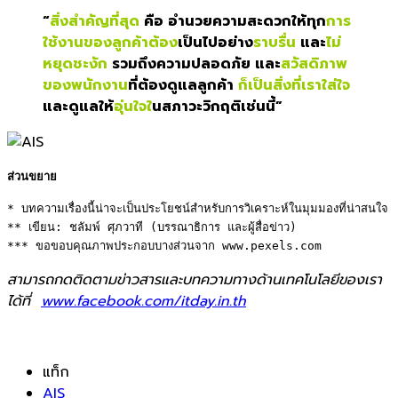
“
สิ่งสำคัญที่สุด
คือ อำนวยความสะดวกให้ทุก
การ
ใช้งานของลูกค้าต้อง
เป็นไปอย่าง
ราบรื่น
และ
ไม่
หยุดชะงัก
รวมถึงความปลอดภัย และ
สวัสดิภาพ
ของพนักงาน
ที่ต้องดูแลลูกค้า
ก็เป็นสิ่งที่เราใส่ใจ
และดูแลให้
อุ่นใจใ
นสภาวะวิกฤติเช่นนี้”
ส่วนขยาย
* บทความเรื่องนี้น่าจะเป็นประโยชน์สำหรับการวิเคราะห์ในมุมมองที่น่าสนใจ 

** เขียน: ชลัมพ์ ศุภวาที (บรรณาธิการ และผู้สื่อข่าว) 

*** ขอขอบคุณภาพประกอบบางส่วนจาก www.pexels.com
สามารถกดติดตามข่าวสารและบทความทางด้านเทคโนโลยีของเรา
ได้ที่
www.facebook.com/itday.in.th
แท็ก
AIS