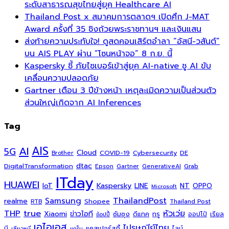
ระดับสาธารณสุขไทยสู่ยุค Healthcare AI
Thailand Post x สมาคมการตลาดฯ เปิดศึก J-MAT
Award ครั้งที่ 35 ชิงถ้วยพระราชทานฯ และเงินแสน
ส่งท้ายความประทับใจ! ดูสดคอนเสิร์ตอำลา “อัสนี-วสันต์”
บน AIS PLAY ผ่าน “โซนหน้าจอ” 8 ก.ย. นี้
Kaspersky ชี้ ภัยไซเบอร์เข้าสู่ยุค AI-native ชู AI ขับ
เคลื่อนความปลอดภัย
Gartner เตือน 3 ปีข้างหน้า เหตุละเมิดความเป็นส่วนตัว
ส่วนใหญ่เกิดจาก AI Inferences
Tag
AI
AIS
5G
Cloud
COVID-19
Cybersecurity
DE
Brother
dtac
DigitalTransformation
Grab
Epson
Gartner
GenerativeAI
ITday
HUAWEI
Kaspersky
NT
IoT
LINE
OPPO
Microsoft
ThailandPost
Samsung
realme
Shopee
Thailand Post
RTB
THP
true
หัวเว่ย
Xiaomi
ข่าวไอที
ซัมซุง
ดีแทค
ทรู
ออปโป้
เรียล
ช้อปปี้
เอไอเอส
ไปรษณีย์ไทย
แคสเปอร์สกี้
มี
ไลน์
เสียวหมี่
แกร็บ