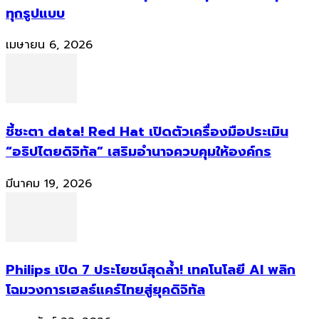
ทุกรูปแบบ
เมษายน 6, 2026
ชี้ชะตา data! Red Hat เปิดตัวเครื่องมือประเมิน
“อธิปไตยดิจิทัล” เสริมอำนาจควบคุมให้องค์กร
มีนาคม 19, 2026
Philips เปิด 7 ประโยชน์สุดล้ำ! เทคโนโลยี AI พลิก
โฉมวงการเฮลธ์แคร์ไทยสู่ยุคดิจิทัล