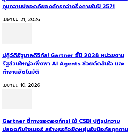
คุมความปลอดภัยองค์กรกว่าครึ่งภายในปี 2571
เมษายน 21, 2026
ปฏิวัติรัฐบาลดิจิทัล! Gartner ชี้ปี 2028 หน่วยงาน
รัฐส่วนใหญ่จะพึ่งพา AI Agents ช่วยตัดสินใจ และ
ทำงานอัตโนมัติ
เมษายน 10, 2026
Gartner ชี้ทางรอดองค์กร! ใช้ CSBI ปฏิรูปความ
ปลอดภัยไซเบอร์ สร้างธุรกิจยืดหยุ่นรับมือภัยคุกคาม