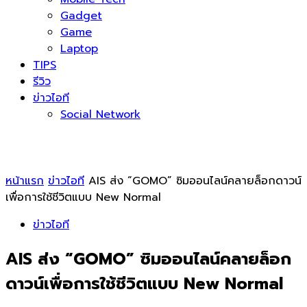
Gadget
Game
Laptop
TIPS
รีวิว
ข่าวไอที
Social Network
หน้าแรก
ข่าวไอที
AIS ส่ง “GOMO” ซิมออนไลน์คลายล็อกดาวน์
เพื่อการใช้ชีวิตแบบ New Normal
ข่าวไอที
AIS ส่ง “GOMO” ซิมออนไลน์คลายล็อก
ดาวน์เพื่อการใช้ชีวิตแบบ New Normal