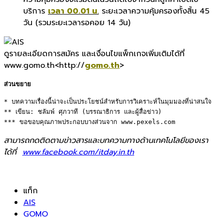
บริการ
เวลา 00.01 น
.
ระยะเวลาความคุ้มครองทั้งสิ้น 45
วัน (รวมระยะเวลารอคอย 14 วัน)
ดูรายละเอียดการสมัคร และเงื่อนไขแพ็กเกจเพิ่มเติมได้ที่
www.gomo.th<http://
gomo.th
>
ส่วนขยาย
* บทความเรื่องนี้น่าจะเป็นประโยชน์สำหรับการวิเคราะห์ในมุมมองที่น่าสนใจ 

** เขียน: ชลัมพ์ ศุภวาที (บรรณาธิการ และผู้สื่อข่าว) 

*** ขอขอบคุณภาพประกอบบางส่วนจาก www.pexels.com
สามารถกดติดตามข่าวสารและบทความทางด้านเทคโนโลยีของเรา
ได้ที่
www.facebook.com/itday.in.th
แท็ก
AIS
GOMO