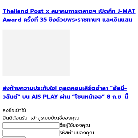
Thailand Post x สมาคมการตลาดฯ เปิดศึก J-MAT
Award ครั้งที่ 35 ชิงถ้วยพระราชทานฯ และเงินแสน
ส่งท้ายความประทับใจ! ดูสดคอนเสิร์ตอำลา “อัสนี-
วสันต์” บน AIS PLAY ผ่าน “โซนหน้าจอ” 8 ก.ย. นี้
ลงชื่อเข้าใช้
ยินดีต้อนรับ! เข้าสู่ระบบบัญชีของคุณ
ชื่อผู้ใช้ของคุณ
รหัสผ่านของคุณ