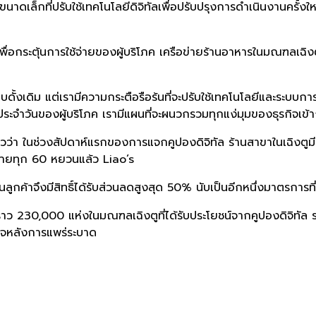
จขนาดเล็กที่ปรับใช้เทคโนโลยีดิจิทัลเพื่อปรับปรุงการดำเนินงานครั้ง
ืองเพื่อกระตุ้นการใช้จ่ายของผู้บริโภค เครือข่ายร้านอาหารในมณฑลเฉิงต
บดั้งเดิม แต่เรามีความกระตือรือร้นที่จะปรับใช้เทคโนโลยีและระบบกา
วิตประจำวันของผู้บริโภค เรามีแผนที่จะผนวกรวมทุกแง่มุมของธุรกิจเ
วว่า ในช่วงสัปดาห์แรกของการแจกคูปองดิจิทัล ร้านสาขาในเฉิงตูม
่ายทุก 60 หยวนแล้ว Liao’s
กค้าจึงมีสิทธิ์ได้รับส่วนลดสูงสุด 50% นับเป็นอีกหนึ่งมาตรการที่ช
าว 230,000 แห่งในมณฑลเฉิงตูที่ได้รับประโยชน์จากคูปองดิจิทัล 
กิจหลังการแพร่ระบาด