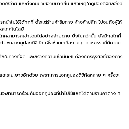
ดใช้จ่าย และดึงคนมาใช้จ่ายมากขึ้น แล้วเหตุใดคูปองดิจิทัลจึงมี
ไปใช้ได้ทุกที่ ตั้งแต่ร้านค้าริมทาง ห้างค้าปลีก ไปจนถึงผู้ให้
และเทคโนโลยี
ิโภคสามารถเข้าร่วมได้อย่างง่ายดาย ยิ่งไปกว่านั้น ยังมีกลไกที่
โยชน์จากคูปองดิจิทัล เพื่อช่วยเหลือภาคอุตสาหกรรมที่มีความ
นทางที่ผิด และสร้างความเชื่อมั่นให้แก่องค์กรธุรกิจที่ต้องการ
ลางและระยะยาวอีกด้วย เพราะการแจกคูปองดิจิทัลหลาย ๆ ครั้งจะ
ันจะสามารถร่วมกันออกคูปองที่นำไปใช้แลกได้ตามร้านค้าต่าง ๆ