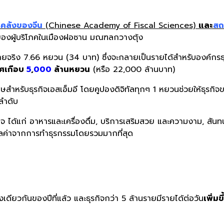
ารคลังของจีน
(Chinese Academy of Fiscal Sciences)
และ
สถ
ของผู้บริโภคในเมืองฝอซาน มณฑลกวางตุ้ง
่ายจริง 7.66 หยวน (34 บาท) ซึ่งจะกลายเป็นรายได้สำหรับองค์กรธุ
ทศเกือบ
5
,
000
ล้านหยวน
(หรือ 22,000 ล้านบาท)
ศษสำหรับธุรกิจเอสเอ็มอี โดยคูปองดิจิทัลทุกๆ 1 หยวนช่วยให้ธุรก
ลำดับ
 ได้แก่ อาหารและเครื่องดื่ม, บริการเสริมสวย และความงาม, สันทนา
ลค่าจากการทำธุรกรรมโดยรวมมากที่สุด
วงเดียวกันของปีที่แล้ว และธุรกิจกว่า 5 ล้านรายมีรายได้ต่อวัน
เพิ่มข