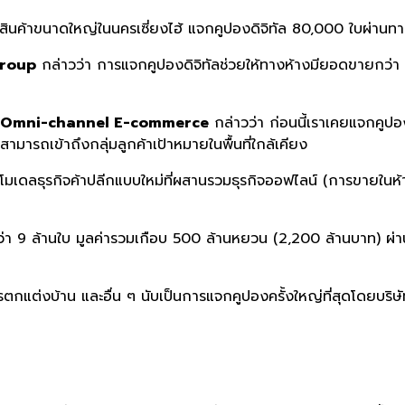
สินค้
าขนาดใหญ่ในนครเซี่ยงไฮ้ แจกคูปองดิจิทัล
80,000
ใบผ่านทา
Group
กล่าวว่า การแจกคูปองดิจิทัลช่วยให้ทางห้างมียอดขายกว่า
n Omni-channel E-commerce
กล่าวว่า ก่อนนี้เราเคยแจกคูป
มารถเข้าถึงกลุ่มลูกค้าเป้าหมายในพื้นที่ใกล้เคียง
ับใช้โมเดลธุรกิจค้าปลีกแบบใหม่ที่ผสานรวมธุรกิจออฟไลน์ (การขายใน
9 ล้านใบ มูลค่ารวมเกือบ 500 ล้านหยวน (2,200 ล้านบาท) ผ่านทาง
ารตกแต่งบ้าน และอื่น ๆ นับเป็นการแจกคูปองครั้งใหญ่ที่สุดโดยบริษ