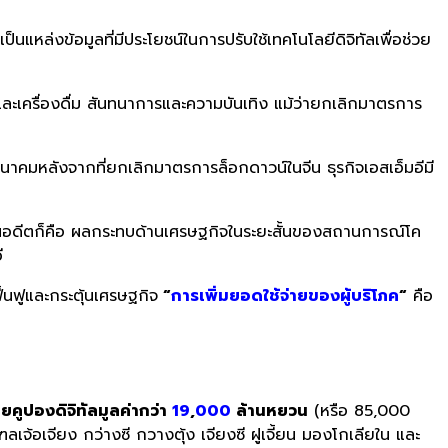
เป็นแหล่งข้อมูลที่มีประโยชน์ในการปรับใช้เทคโนโลยีดิจิทัลเพื่อช่วย
และเครื่องดื่ม สันทนาการและความบันเทิง แม้ว่ายกเลิกมาตรการ
นมีนาคมหลังจากที่ยกเลิกมาตรการล็อกดาวน์ในจีน ธุรกิจเอสเอ็มอีมี
ึ้นในอดีตก็คือ ผลกระทบด้านเศรษฐกิจในระยะสั้นของสถานการณ์โค
ี
ื้นฟูและกระตุ้นเศรษฐกิจ
“
การเพิ่มยอดใช้จ่ายของผู้บริโภค
“
คือ
ยคูปองดิจิทัลมูลค่ากว่า
19
,
000
ล้านหยวน
(หรือ 85,000
้อเจียง กว่างซี กวางตุ้ง เจียงซี ฝูเจี้ยน มองโกเลียใน และ