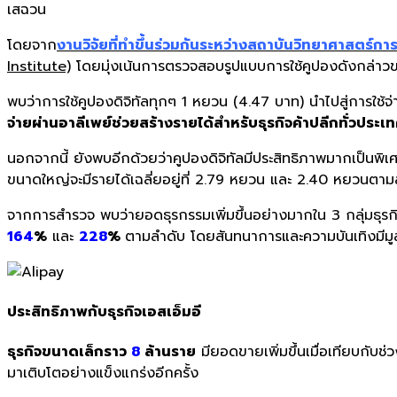
เสฉวน
โดยจาก
งานวิจัยที่ทำขึ้นร่วมกันระหว่างสถาบันวิทยาศาสตร์ก
Institute)
โดยมุ่งเน้นการตรวจสอบรูปแบบการใช้คูปองดังกล่าว
พบว่าการใช้คูปองดิจิทัลทุกๆ 1 หยวน (4.47 บาท) นำไปสู่การใช้จ
จ่ายผ่านอาลีเพย์ช่วยสร้างรายได้สำหรับธุรกิจค้าปลีกทั่วประเ
นอกจากนี้ ยังพบอีกด้วยว่าคูปองดิจิทัลมีประสิทธิภาพมากเป็นพิเ
ขนาดใหญ่จะมีรายได้เฉลี่ยอยู่ที่ 2.79 หยวน และ 2.40 หยวนตาม
จากการสำรวจ พบว่ายอดธุรกรรมเพิ่มขึ้นอย่างมากใน 3 กลุ่มธุรกิจ
164
%
และ
228
%
ตามลำดับ โดยสันทนาการและความบันเทิงมีมู
ประสิทธิภาพกับธุรกิจเอสเอ็มอี
ธุรกิจขนาดเล็กราว
8
ล้านราย
มียอดขายเพิ่มขึ้นเมื่อเทียบกับช่
มาเติบโตอย่างแข็งแกร่งอีกครั้ง