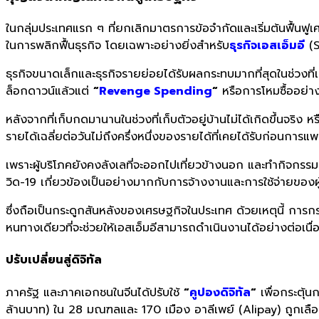
ในกลุ่มประเทศแรก ๆ ที่ยกเลิกมาตรการข้อจำกัดและเริ่มต้นฟื้นฟ
ในการพลิกฟื้นธุรกิจ โดยเฉพาะอย่างยิ่งสำหรับ
ธุรกิจเอสเอ็มอี
(S
ธุรกิจขนาดเล็กและธุรกิจรายย่อยได้รับผลกระทบมากที่สุดในช่วงที
ล็อกดาวน์แล้วแต่
“
Revenge Spending
“
หรือการโหมซื้ออย่าง
หลังจากที่เก็บกดมานานในช่วงที่เก็บตัวอยู่บ้านไม่ได้เกิดขึ้นจริ
รายได้เฉลี่ยต่อวันไม่ถึงครึ่งหนึ่งของรายได้ที่เคยได้รับก่อนก
เพราะผู้บริโภคยังคงลังเลที่จะออกไปเที่ยวข้างนอก และทำกิจกรร
วิด-19 เกี่ยวข้องเป็นอย่างมากกับการจ้างงานและการใช้จ่ายของ
ซึ่งถือเป็นกระดูกสันหลังของเศรษฐกิจในประเทศ ด้วยเหตุนี้ การกร
หนทางเดียวที่จะช่วยให้เอสเอ็มอีสามารถดำเนินงานได้อย่างต่อเน
ปรับเปลี่ยนสู่ดิจิทัล
ภาครัฐ และภาคเอกชนในจีนได้ปรับใช้
“
คูปองดิจิทัล
“
เพื่อกระตุ้น
ล้านบาท) ใน 28 มณฑลและ 170 เมือง อาลีเพย์ (Alipay) ถูกเลือ