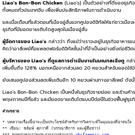
Liao’s Bon-Bon Chicken
(Liao’s) เป็นตัวอย่างที่ดีของธุรกิ
ทั้งหมดทั่วประเทศจีน เพื่อเพิ่มประสิทธิภาพในการดำเนินงาน
และเมื่อเดือนที่แล้วตอนที่เมืองอู่ฮั่นแจกคูปองดิจิทัลให้แก่ชาวเม
ธุรกิจที่มียอดขายเติบโตสูงสุดในเมืองอู่ฮั่น
ผู้จัดการของ Liao’s
กล่าวว่า ถึงแม้ว่าเราจะอยู่ในธุรกิจอาหารแบ
คิดว่าอาลีเพย์คือแพลตฟอร์มดิจิทัลชั้นนำที่จำเป็นอย่างยิ่งต่อชี
ผู้บริหารของ Liao’s ที่ดูแลการดำเนินงานในมณฑลเฉิงตู
กล่า
เพิ่มขึ้นถึง 128% นอกเหนือจากส่วนลด 20 หยวนสำหรับยอดใช้จ
ยังเสนอคูปองส่วนลดเพิ่มเติมอีก 10 หยวนผ่านทางอาลีเพย์ ดังนั้นลู
Liao’s Bon-Bon Chicken เป็นหนึ่งในธุรกิจรายย่อย และร้านค้าร
พฤษภาคมปีที่แล้ว และมียอดขายเติบโตแบบปีต่อปีในช่วงฟื้นฟูธุร
ส่วนขยาย
* บทความเรื่องนี้น่าจะเป็นประโยชน์สำหรับการวิเคราะห์ในมุมมองที่น่าสนใจ 

** เขียน: ชลัมพ์ ศุภวาที (บรรณาธิการ และผู้สื่อข่าว) 

*** ขอขอบคุณภาพประกอบบางส่วนจาก 
absfreepic.com