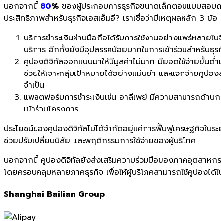
นอกจากนี้
80
%
ของผู้ประกอบการธุรกิจขนาดเล็กตอบแบบสอบถา
ประสิทธิภาพสำหรับธุรกิจเอสเอ็มอี? เราเชื่อว่ามีเหตุผลหลัก 3 ข้อ ด
บริการชำระเงินผ่านมือถือได้รับการใช้งานอย่างแพร่หลายในจีน
บริการ อีกทั้งยังมีอุปสรรคน้อยมากในการเข้าร่วมสำหรับธ
คูปองดิจิทัลออกแบบมาให้มีมูลค่าไม่มาก มียอดใช้จ่ายขั้นต่ำเ
ช่วยให้เจาะกลุ่มเป้าหมายได้อย่างแม่นยำ และแจกจ่ายคูปอง
จำเป็น
แพลตฟอร์มการชำระเงินเช่น อาลีเพย์ มีความสามารถด้านการจั
เข้าร่วมโครงการ
ประโยชน์ของคูปองดิจิทัลไม่ได้จำกัดอยู่แค่การฟื้นฟูเศรษฐกิจใน
ช่วยปรับเปลี่ยนนิสัย และพฤติกรรมการใช้จ่ายของผู้บริโภค
นอกจากนี้ คูปองดิจิทัลยังส่งเสริมความร่วมมือของภาคอุตสาหกร
โดยครอบคลุมหลายภาคธุรกิจ เพื่อให้ผู้บริโภคสามารถใช้คูปองไ
Shanghai Bailian Group