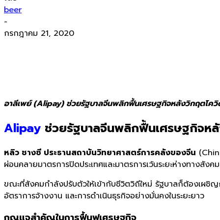
beer
-
กรกฎาคม 21, 2020
อาลีเพย์ (Alipay) ช่วยรัฐบาลจีนพลิกฟื้นเศรษฐกิจหลังวิกฤตโควิ
Alipay
ช่วยรัฐบาลจีนพลิกฟื้นเศรษฐกิจหลั
หลิว ชางซี ประธานสถาบันวิทยาศาสตร์การคลั
งของจีน
(
Chin
ผ่อนคลายมาตรการปิดประเทศและมาตรการเว้นระยะห่างทางสังคม เพื่
ขณะที่สังคมกำลังปรับตัวให้เข้ากับชีวิตวิถีใหม่ รัฐบาลก็ต้องเผช
อัตราการจ้างงาน และการดำเนินธุรกิจอย่างมั่นคงในระยะยาว
กุญแจสำคัญในการฟื้นฟูเศรษฐกิจ