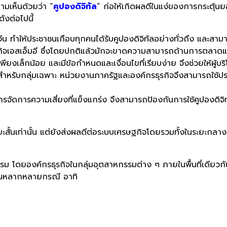
มเห็นด้วยว่า “
คูปองดิจิทัล
” ก่อให้เกิดผลดีในแง่ของการกระตุ้นยอ
ังต่อไปนี้
 ทำให้ประชาชนเกือบทุกคนได้รับคูปองดิจิทัลอย่างทั่วถึง และสามารถนำ
ุรกิจเอสเอ็มอี ซึ่งโดยปกติแล้วมักจะขาดความสามารถด้านการตลาด
พียงเล็กน้อย และมีข้อกำหนดและเงื่อนไขที่เรียบง่าย จึงช่วยให้ผู้บร
สำหรับกลุ่มเฉพาะ หน่วยงานภาครัฐและองค์กรธุรกิจจึงสามารถใช้ประ
ดการความเสี่ยงที่แข็งแกร่ง จึงสามารถป้องกันการใช้คูปองดิจิทัลใ
ระยะสั้นเท่านั้น แต่ยังส่งผลดีต่อระบบเศรษฐกิจโดยรวมทั้งในระยะก
รม โดยองค์กรธุรกิจในกลุ่มอุตสาหกรรมต่าง ๆ ภายในพื้นที่เดียวก
ด้ในหลากหลายกรณี อาทิ