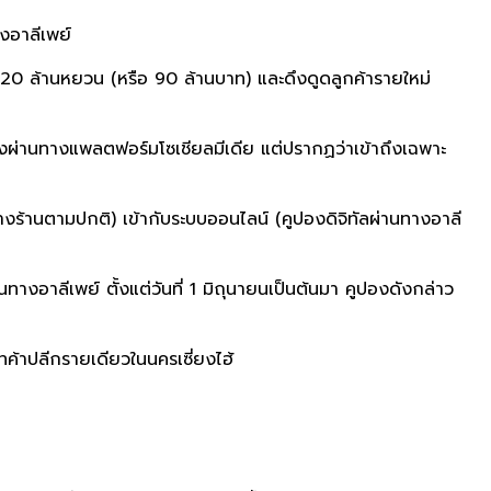
งอาลีเพย์
 20 ล้านหยวน (หรือ 90 ล้านบาท) และดึงดูดลูกค้ารายใหม่
องผ่านทางแพลตฟอร์มโซเชียลมีเดีย แต่ปรากฏว่าเข้าถึงเฉพาะ
ห้างร้านตามปกติ) เข้ากับระบบออนไลน์ (คูปองดิจิทัลผ่านทางอาลี
อาลีเพย์ ตั้งแต่วันที่ 1 มิถุนายนเป็นต้นมา คูปองดังกล่าว
ัทค้าปลีกรายเดียวในนครเซี่ยงไฮ้