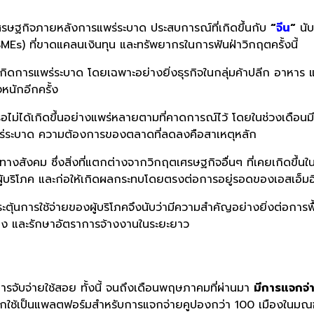
ูเศรษฐกิจภายหลังการแพร่ระบาด ประสบการณ์ที่เกิดขึ้นกับ
“
จีน
“
นับ
MEs) ที่ขาดแคลนเงินทุน และทรัพยากรในการฟันฝ่าวิกฤตครั้งนี้
่เกิดการแพร่ระบาด โดยเฉพาะอย่างยิ่งธุรกิจในกลุ่มค้าปลีก อาหาร 
หนักอีกครั้ง
ง หรือไม่ได้เกิดขึ้นอย่างแพร่หลายตามที่คาดการณ์ไว้ โดยในช่วงเดือ
ารแพร่ระบาด ความต้องการของตลาดที่ลดลงคือสาเหตุหลัก
มทางสังคม ซึ่งสิ่งที่แตกต่างจากวิกฤตเศรษฐกิจอื่นๆ ที่เคยเกิดข
ผู้บริโภค และก่อให้เกิดผลกระทบโดยตรงต่อการอยู่รอดของเอสเอ็มอ
ะตุ้นการใช้จ่ายของผู้บริโภคจึงนับว่ามีความสำคัญอย่างยิ่งต่อการฟ
ื่อง และรักษาอัตราการจ้างงานในระยะยาว
การจับจ่ายใช้สอย ทั้งนี้ จนถึงเดือนพฤษภาคมที่ผ่านมา
มีการแจกจ่า
กใช้เป็นแพลตฟอร์มสำหรับการแจกจ่ายคูปองกว่า 100 เมืองในมณฑลเจ