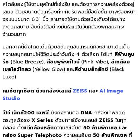
สไตล์ของผู้ใช้งานยุคใหม่ที่เร่งรีบ และต้องการความคล่องตัวอยู่
เสมอ ด้วยขนาดตัวเครื่องที่กะทัดรัดพอดีมือยิ่งขึ้น มาพร้อมหน้า
จอแบนขนาด 6.31 นิ้ว สามารถใช้งานด้วยมือเดียวได้อย่าง
สะดวกสบาย จับถือได้อย่างมั่นใจแม้ในวันที่ต้องพกสัมภาระ
จำนวนมาก
นอกจากนี้ยังโดดเด่นด้วยสีสันสุดอินเทรนด์ที่จะเข้ามาเติมเต็ม
ความสนุกสนานให้ชีวิตประจำวันถึง 4 ตัวเลือก ได้แก่
สีฟ้าบลูบ
รีซ
(Blue Breeze),
สีชมพูพิงก์ไวบ์
(Pink Vibe),
สีเหลือง
เยลโลว์โกลว
(Yellow Glow) และ
สีดำแบล็กลักซ์
(Black
Luxe)
คมชัดทุกช็อต ด้วยกล้องเลนส์
ZEISS
และ
AI Image
Studio
วีโว่ เอ็กซ์200 เอฟอี
ยังคงสานต่อ
DNA
กล้องเทพของ
ตระกูลเรือธง
X Series
ด้วยการใช้งานเลนส์
ZEISS
ในทุก
กล้อง ตั้งแต่
กล้องหลัก
ความละเอียด
50 ล้านพิกเซล
และ
กล้อง
Super Telephoto
ความละเอียด
50 ล้านพิกเซล
ที่