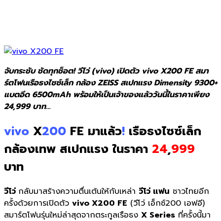
จับกระชับ ชัดทุกช็อต! วีโว่ (vivo) เปิดตัว vivo X200 FE สมา
ร์ตโฟนเรือธงไซซ์เล็ก กล้อง ZEISS สเปกแรง Dimensity 9300+
แบตอึด 6500mAh พร้อมให้เป็นเจ้าของแล้ววันนี้ในราคาเพียง
24,999 บาท…
vivo
X
200
FE มาแล้ว
!
เรือธงไซซ์เล็ก
กล้องเทพ สเปกแรง ในราคา
24
,
999
บาท
วีโว่
กลับมาสร้างความตื่นเต้นให้กั
บเหล่า
วีโว่ แฟน
ชาวไทยอีก
ครั้งด้วยการเปิดตัว
vivo X200 FE
(วีโว่ เอ็กซ์200 เอฟอี)
สมาร์ตโฟนรุ่นใหม่ล่าสุ
ดจากตระกูลเรือธง
X
Series
ที่ครั้งนี้มา