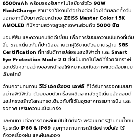
6500mAh
พร้อมรองรับเทคโนโลยีชาร์จไว
90W
FlashCharge
สามารถใช้งานได้อย่างต่อเนื่องได้ตลอดทั้งวัน
นอกจากนี้ยังมาพร้อมหน้าจอ
ZEISS Master Color 1.5K
AMOLED
ที่มีความสว่างสูงสุดเฉพาะส่วนถึง
5000 นิต
มอบสีสัน และความคมชัดดีเยี่ยม เพื่อการรับชมความบันเทิงที่เต็ม
อิ่ม ขณะเดียวกันก็ปกป้องสายตาผู้ใช้งานด้วยมาตรฐาน
SGS
Certification
ที่การันตีการปล่อยแสงสีฟ้าต่ำ และ
Smart
Eye Protection Mode 2.0
ซึ่งเป็นเทคโนโลยีที่ช่วยวิเคราะห์
และปรับความสว่างของหน้าจอให้เหมาะสมกับสภาพแวดล้อมแบบ
เรียลไทม์
ด้านความทนทาน
วีโว่ เอ็กซ์200 เอฟอี
ก็ได้รับการออกแบบมา
อย่างพิถีพิถัน ด้วยขอบตัวเครื่องผลิตจากอัลลูมิเนียมอัลลอยด์
และโครงสร้างโลหะเกรดเดียวกับที่ใช้ในอุตสาหกรรมการบิน และ
อวกาศ เสริมความแข็งแกร่ง
และทนทานต่อการตกหล่นแม้ไม่ได้ตั้งใจ พร้อมมาตรฐานทนน้ำทน
ฝุ่นระดับ
IP68 & IP69
ลุยทุกสถานการณ์ได้อย่างมั่นใจ ไร้
กังวลเรื่องฝน และฝุ่นละออง