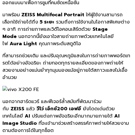
ออกแบบมาเพื่อการซูมที่คมชัดเหนือชั้น
มาพร้อม
ZEISS Multifocal Portrait
ให้ผู้ใช้งานสามารถ
เลือกใช้ถ่ายได้ถึง
5 ระยะ
รวมถึงการใช้งานในโอกาสพิเศษต่าง
ๆ อาทิ การถ่ายภาพและวิดีโอคอนเสิร์ตด้วย
Stage
Mode
นอกจากนี้ยังเอาใจสายถ่ายภาพด้วยเทคโนโลยี
ไฟ
Aura Light
คุณภาพระดับสตูดิโอ
ที่สามารถช่วยเติม และปรับอุณหภูมิแสงในการถ่ายภาพพอร์ตเท
รตได้อย่างอัจฉริยะ ถ่ายทอดทุกรายละเอียดของภาพถ่ายให้
สวยงามอย่างแม่นยำทุกมุมมองแม้อยู่ภายใต้สภาวะแสงไม่เอื้อ
อำนวย
นอกจากฮาร์ดแวร์ และฟีเจอร์ล้ำ
สมัยที่พัฒนาร่วม
กับ
ZEISS
แล้ว
วีโว่ เอ็กซ์200 เอฟอี
ยังโดดเด่นด้วย
เทคโนโลยี
AI
ปรับแต่งภาพอัจฉริยะอี
กมากมายภายใต้
AI
Image Studio
ที่จะเข้ามาช่วยสร้
างสรรค์ภาพถ่ายให้สวยงาม
ตามต้
องการได้ในทุกช็อต