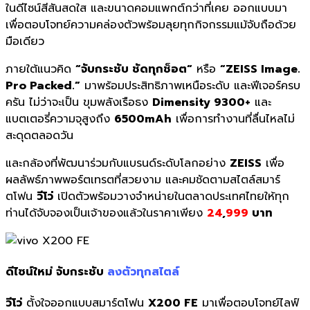
ในดีไซน์สีสั
นสดใส และขนาดคอมแพกต์กว่าที่เคย ออกแบบมา
เพื่อตอบโจทย์ความคล่
องตัวพร้อมลุยทุกกิจกรรมแม้จั
บถือด้วย
มือเดียว
ภายใต้แนวคิด
“
จับกระชับ ชัดทุกช็อต
“
หรือ
“ZEISS Image.
Pro Packed.”
มาพร้อมประสิทธิภาพเหนือระดั
บ และฟีเจอร์ครบ
ครัน ไม่ว่าจะเป็น ขุมพลังเรือธง
Dimensity 9300
+
และ
แบตเตอรี่ความจุสูงถึง
6500mAh
เพื่อการทำงานที่ลื่นไหลไม่
สะดุ
ดตลอดวัน
และกล้องที่พัฒนาร่
วมกับแบรนด์ระดับโลกอย่าง
ZEISS
เพื่อ
ผลลัพธ์ภาพพอร์ตเทรตที่
สวยงาม และคมชัดตามสไตล์สมาร์
ตโฟน
วีโว่
เปิดตัวพร้อมวางจำหน่
ายในตลาดประเทศไทยให้ทุก
ท่านได้
จับจองเป็นเจ้าของแล้วในราคาเพี
ยง
24
,
999
บาท
ดีไซน์ใหม่ จับกระชับ
ลงตัวทุกสไตล์
วีโว่
ตั้งใจออกแบบสมาร์ตโฟน
X200 FE
มาเพื่อตอบโจทย์ไลฟ์