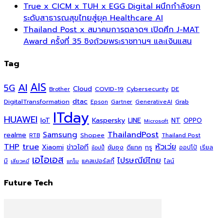
True x CICM x TUH x EGG Digital ผนึกกำลังยก
ระดับสาธารณสุขไทยสู่ยุค Healthcare AI
Thailand Post x สมาคมการตลาดฯ เปิดศึก J-MAT
Award ครั้งที่ 35 ชิงถ้วยพระราชทานฯ และเงินแสน
Tag
AI
AIS
5G
Cloud
COVID-19
Cybersecurity
DE
Brother
dtac
DigitalTransformation
Grab
Epson
Gartner
GenerativeAI
ITday
HUAWEI
Kaspersky
NT
IoT
LINE
OPPO
Microsoft
ThailandPost
Samsung
realme
Shopee
Thailand Post
RTB
THP
true
หัวเว่ย
Xiaomi
ข่าวไอที
ซัมซุง
ดีแทค
ทรู
ออปโป้
เรียล
ช้อปปี้
เอไอเอส
ไปรษณีย์ไทย
แคสเปอร์สกี้
มี
ไลน์
เสียวหมี่
แกร็บ
Future Tech