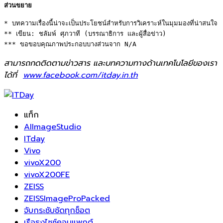
ส่วนขยาย
* บทความเรื่องนี้น่าจะเป็นประโยชน์สำหรับการวิเคราะห์ในมุมมองที่น่าสนใจ 

** เขียน: ชลัมพ์ ศุภวาที (บรรณาธิการ และผู้สื่อข่าว) 

*** ขอขอบคุณภาพประกอบบางส่วนจาก N/A
สามารถกดติดตามข่าวสาร และบทความทางด้านเทคโนโลยีของเรา
ได้ที่
www.facebook.com/itday.in.th
แท็ก
AIImageStudio
ITday
Vivo
vivoX200
vivoX200FE
ZEISS
ZEISSImageProPacked
จับกระชับชัดทุกช็อต
เรือธงไซซ์คอมแพกต์