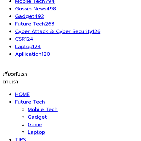
Mobile Tech
794
Gossip News
498
Gadget
492
Future Tech
263
Cyber Attack & Cyber Security
126
CSR
124
Laptop
124
Apllication
120
เกี่ยวกับเรา
ตามเรา
HOME
Future Tech
Mobile Tech
Gadget
Game
Laptop
TIPS