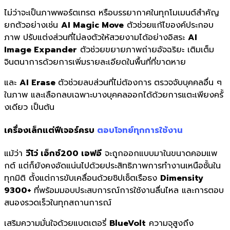
ไม่ว่าจะเป็นภาพพอร์ตเทรต หรื
อบรรยากาศในทุกโมเมนต์สำคัญ
ยกตัวอย่างเช่น
AI Magic Move
ตัวช่วยแก้ไของค์ประกอบ
ภาพ ปรับแต่งส่วนที่ไม่ลงตัวให้
สวยงามได้อย่างอิสระ
AI
Image Expander
ตัวช่วยขยายภาพถ่ายอัจฉริยะ เติมเต็ม
จินตนาการด้วยการเพิ่
มรายละเอียดในพื้นที่ที่ขาดหาย
และ
AI Erase
ตัวช่วยลบส่วนที่ไม่ต้องการ
ตรวจจับบุคคลอื่น ๆ
ในภาพ และเลือกลบเฉพาะบางบุ
คคลออกได้ด้วยการแตะเพียงครั้
งเดียว เป็นต้น
เครื่องเล็กแต่ฟีเจอร์ครบ
ตอบโจทย์ทุกการใช้งาน
แม้ว่า
วีโว่ เอ็กซ์200 เอฟอี
จะถูกออกแบบมาในขนาดคอมแพ
กต์ แต่ก็ยังคงอัดแน่นไปด้วยประสิทธิภาพการทำงานเหนือชั้นใน
ทุกมิติ ตั้งแต่การขับเคลื่อนด้วยชิปเซ็ตเรือธง
Dimensity
9300+
ที่พร้อมมอบประสบการณ์การใช้งานลื่นไหล และการตอบ
สนองรวดเร็วในทุกสถานการณ์
เสริมความมั่นใจด้วยแบตเตอรี่
BlueVolt
ความจุสูงถึง