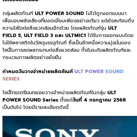
กลุ่มผลิตภัณฑ์
ULT POWER SOUND
ไม่ได้ถูกออกแบบมา
เพื่อมอบพลังเสียงที่ยอดเยี่ยมเพียงอย่างเดียว แต่ยังสะท้อนถึง
ความใส่ใจต่อสิ่งแวดล้อมอีกด้วย โดยผลิตภัณฑ์รุ่น
ULT
FIELD
5
, ULT FIELD
3 และ
ULTMIC
1
ได้รับการออกแบบโดย
ไม่ใช้พลาสติกในวัสดุบรรจุภัณฑ์ ซึ่งเป็นอีกหนึ่งความมุ่งมั่นของ
โซนี่ในการลดผลกระทบต่อสิ่งแวดล้อม ทั้งในระดับผลิตภัณฑ์และ
กระบวนการผลิตอย่างยั่งยืน
กำหนดวันวางจำหน่ายผลิตภัณฑ์
U
L
T
POWER
SOUND
SERIES
โซนี่ไทยเตรียมทยอยวางจำหน่ายผลิตภัณฑ์ในกลุ่ม
ULT
POWER SOUND Series
ตั้งแต่
วันที่
4
กรกฎาคม
2568
เป็นต้นไป โดยมีรายละเอียดดังนี้