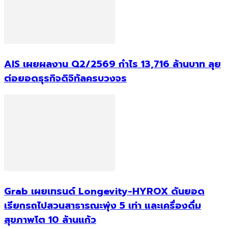
AIS เผยผลงาน Q2/2569 กำไร 13,716 ล้านบาท ลุย
ต่อยอดธุรกิจดิจิทัลครบวงจร
Grab เผยเทรนด์ Longevity-HYROX ดันยอด
เรียกรถไปสวนสาธารณะพุ่ง 5 เท่า และเครื่องดื่ม
สุขภาพโต 10 ล้านแก้ว