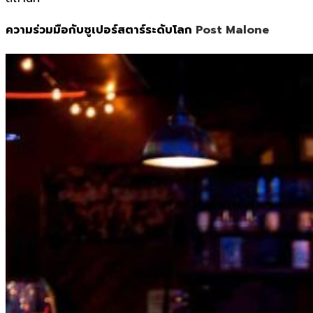
ความร่วมมือกับซูเปอร์สตาร์ระดับโลก
Post Malone