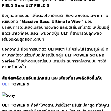
FIELD 5
และ
ULT FIELD 3
ซึ่งถูกออกแบบมาเพื่อตอบโจทย์คนรักเสียงเพลงโดยเฉพาะ ภาย
ใต้แนวคิด
“
Massive Bass. Ultimate Vibe.”
มอบ
ประสบการณ์เสียงเบสอันทรงพลัง และมิติเสียงที่เร้าใจ เสมือนอยู่
แถวหน้าเวทีคอนเสิร์ต เพียงกดปุ่ม
ULT
ก็สามารถปลุกพลัง
เสียงระดับสุดยอดได้ทันที
นอกจากนี้ ยังมีการเปิดตัว
ULTMIC1
ไมโครโฟนไร้สายรุ่นใหม่ ที่
สามารถใช้งานร่วมกับอุปกรณ์ในกลุ่ม
ULT POWER SOUND
Series
ได้อย่างสมบูรณ์แบบ เสริมประสบการณ์ความบันเทิงให้
ครบครันยิ่งขึ้น
สัมผัสพลังเบสอันหนักแน่น และเสียงที่ทรงพลังยิ่งขึ้นกับ
U
L
T
TOWER 9
ULT TOWER 9
คือลำโพงสายปาร์ตี้ไร้สายรุ่นใหม่ล่าสุด ที่ให้คุณ