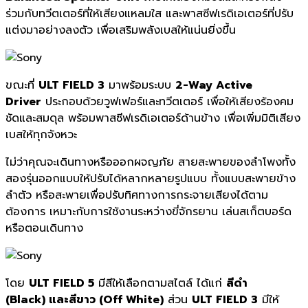
ร่วมกับทวีตเตอร์ที่ให้เสียงแหลมใส และพาสซีฟเรดิเอเตอร์ที่ปรับ
แต่งมาอย่างลงตัว เพื่อเสริมพลังเบสให้แน่นยิ่งขึ้น
ขณะที่
ULT FIELD
3
มาพร้อมระบบ
2-
Way Active
Driver
ประกอบด้วยวูฟเฟอร์และทวีตเตอร์ เพื่อให้เสียงร้องคม
ชัดและสมดุล พร้อมพาสซีฟเรดิเอเตอร์ด้านข้าง เพื่อเพิ่มมิติเสียง
เบสให้ทุกจังหวะ
ไม่ว่าคุณจะเดินทางหรือออกผจญภัย สายสะพายของลำโพงทั้ง
สองรุ่นออกแบบให้ปรับได้หลากหลายรูปแบบ ทั้งแบบสะพายข้าง
ลำตัว หรือสะพายเพื่อปรับทิศทางการกระจายเสียงได้ตาม
ต้องการ เหมาะกับการใช้งานระหว่างขี่จักรยาน เล่นสเก็ตบอร์ด
หรือตอนเดินทาง
โดย
ULT FIELD
5
มีสีให้เลือกตามสไตล์ ได้แก่
สีดำ
(
Black)
และสีขาว (
Off White)
ส่วน
ULT FIELD
3
มีให้