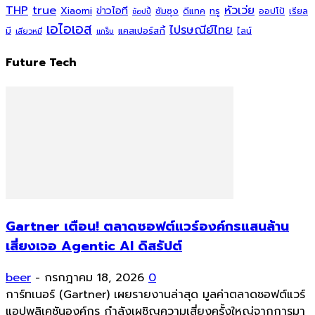
THP
true
หัวเว่ย
Xiaomi
ข่าวไอที
ซัมซุง
ดีแทค
ทรู
ออปโป้
เรียล
ช้อปปี้
เอไอเอส
ไปรษณีย์ไทย
แคสเปอร์สกี้
มี
ไลน์
เสียวหมี่
แกร็บ
Future Tech
Gartner เตือน! ตลาดซอฟต์แวร์องค์กรแสนล้าน
เสี่ยงเจอ Agentic AI ดิสรัปต์
beer
-
กรกฎาคม 18, 2026
0
การ์ทเนอร์ (Gartner) เผยรายงานล่าสุด มูลค่าตลาดซอฟต์แวร์
แอปพลิเคชันองค์กร กำลังเผชิญความเสี่ยงครั้งใหญ่จากการมา