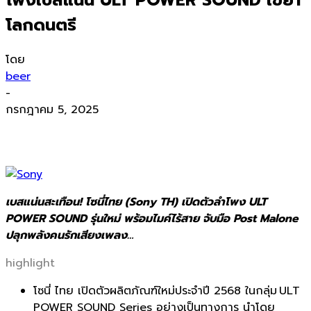
โลกดนตรี
โดย
beer
-
กรกฎาคม 5, 2025
เบสแน่นสะเทือน! โซนี่ไทย (Sony TH) เปิดตัวลำโพง ULT
POWER SOUND รุ่นใหม่ พร้อมไมค์ไร้สาย จับมือ Post Malone
ปลุกพลังคนรักเสียงเพลง…
highlight
โซนี่ ไทย เปิดตัวผลิตภัณฑ์ใหม่ประจำปี 2568 ในกลุ่ม ULT
POWER SOUND Series อย่างเป็นทางการ นำโดย