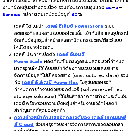
นี้ และ ในไตรมาสที่สอง ก็เห็นถึงการเติบโตของรายได้ที่มาจากใช้
งานที่ยืดหยุ่นอย่างต่อเนื่อง รวมถึงบริการในรูปของ
as
–
a
–
Service
ที่มีการเติบโตปีต่อปีอยู่ที่
30
%
เดลล์ ได้แนะนำ
เดลล์ อีเอ็มซี PowerStore
ระบบ
สตอเรจที่ผสมผสานระบบออโตเมชั่น เข้ากับสื่อ และอุปกรณ์
จัดเก็บข้อมูลรุ่นล้ำหน้าและสถาปัตยกรรมซอฟต์แวร์แบบ
ใหม่ได้อย่างโดดเด่น
เดลล์ ประกาศเปิดตัว
เดลล์ อีเอ็มซี
PowerScale
ผลิตภัณฑ์ในตระกูลระบบสตอเรจที่กำหนด
มาตรฐานใหม่ให้กับบริษัทที่ต้องการรวบรวมและบริหาร
จัดการข้อมูลที่ไม่มีโครงสร้าง (unstructured data) รวม
ถึง
เดลล์ อีเอ็ฒซี PowerFlex
โซลูชันสตอเรจที่
กำหนดการทำงานด้วยซอฟต์แวร์ (software-defined
storage solutions) ที่ให้ประสิทธิภาพการทำงานระดับเอ็น
เตอร์ไพร์ซพร้อมความยืดหยุ่นสำหรับงานเวิร์กโหลดที่
สำคัญมากที่สุดของลูกค้า
ความก้าวหน้าด้านไฮบริดคลาวด์ของ เดลล์ เทคโนโลยี
ส์ Cloud
ช่วยให้ธุรกิจบริหารจัดการสภาพแวดล้อมคลา