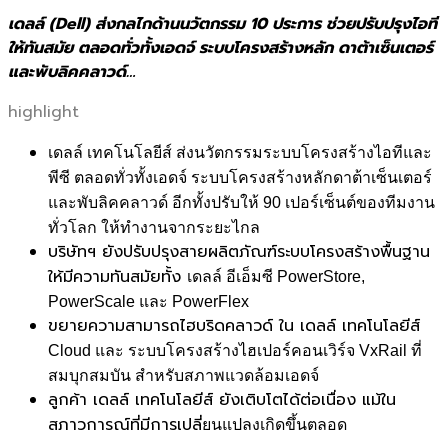
เดลล์ (Dell) ส่งกลไกด้านนวัตกรรม 10 ประการ ช่วยปรับปรุงไอที
ให้ทันสมัย ตลอดทั่วทั้งเอดจ์ ระบบโครงสร้างหลัก ดาต้าเซ็นเตอร์
และพับลิคคลาวด์…
highlight
เดลล์ เทคโนโลยีส์ ส่งนวัตกรรมระบบโครงสร้างไอที
และ
พีซี ตลอดทั่วทั้งเอดจ์ ระบบโครงสร้างหลักดาต้าเซ็
นเตอร์
และพับลิคคลาวด์ อีกทั้งปรับให้
90
เปอร์เซ็นต์ของทีมงาน
ทั่วโลก ให้ทำงานจากระยะไกล
บริษัทฯ ยังปรับปรุงสายผลิตภัณฑ์
ระบบโครงสร้างพื้นฐาน
ให้มี
ความทันสมัยทั้ง
เดลล์ อีเอ็มซี PowerStore,
PowerScale
และ
PowerFlex
ขยายความสามารถไฮบริดคลาวด์ ใน เดลล์ เทคโนโลยีส์
Cloud
และ ระบบโครงสร้างไฮเปอร์คอนเวิร์จ
VxRail
ที่
สมบุกสมบัน สำหรับสภาพแวดล้อมเอดจ์
ลูกค้า เดลล์ เทคโนโลยีส์ ยังเติบโตได้ต่อเนื่อง แม้ใน
สภาวการณ์ที่มีการเปลี่
ยนแปลงเกิดขึ้นตลอด