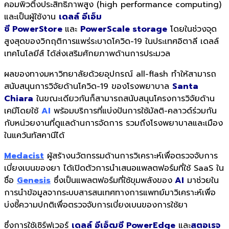
คอมพิวติ้งประสิทธิภาพสูง (high performance computing)
และเป็นผู้ใช้งาน
เดลล์ อีเอ็ม
ซี PowerStore
และ
PowerScale storage
โดยในช่วงจุด
สูงสุดของวิกฤติการแพร่ระบาดโควิด-19 ในประเทศอิตาลี เดลล์
เทคโนโลยีส์ ได้ส่งเสริมศักยภาพด้านการประมวล
ผลของทางมหาวิทยาลัยด้วยอุปกรณ์ all-flash ทำให้สามารถ
สนับสนุนการวิจัยด้านโควิด-19 ของโรงพยาบาล
Santa
Chiara
ในขณะเดียวกันก็สามารถสนับสนุนโครงการวิจัยด้าน
เคมีโดยใช้
AI
พร้อมบริการที่แบ่งปันการใช้มัลติ-คลาวด์ร่วมกัน
กับหน่วยงานที่ดูแลด้านการจัดการ รวมถึงโรงพยาบาลและเมือง
ในแคว้นทัสคานีได้
Medacist
ผู้สร้างนวัตกรรมด้านการวิเคราะห์เพื่อตรวจจับการ
เบี่ยงเบนของยา ได้เปิดตัวการนำเสนอแพลตฟอร์มที่ใช้ SaaS ใน
ชื่อ
Genesis
ซึ่งเป็นแพลตฟอร์มที่ใช้ขุมพลังของ
AI
มาช่วยใน
การนำข้อมูลจากระบบสารสนเทศทางการแพทย์มาวิเคราะห์เพื่อ
บ่งชี้ความปกติเพื่อตรวจจับการเบี่ยงเบนของการใช้ยา
ซึ่งการใช้เซิร์ฟเวอร์
เดลล์ อีเอ็ฒซี PowerEdge
และ
สตอเรจ