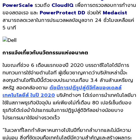
PowerScale
รวมถึง
CloudIQ
เพื่อการตรวจสอบการทำงาน
ของสตอเรจ และ
PowerProtect DD
ช่วยให้
Medacist
สามารถลดเวลาในการประมวลผลข้อมูลจาก 24 ชั่วโมงเหลือแค่
5 นาที
การแจ้งเกี่ยวกับนวัตกรรมแห่งอนาคต
ในขณะที่ช่วง 6 เดือนแรกของปี 2020 บรรดาซีไอโอได้มีการ
ทบทวนการใช้จ่ายด้านไอที ผู้เชี่ยวชาญคาดว่าบริษัทเหล่านี้จะ
ลงทุนด้านไอทีในปีนี้ด้วยงบประมาณเกือบ 3.4 ล้านล้านเหรียญ
สหรัฐ สอดคล้องตาม
ดัชนีการปฏิรูปสู่ดิจิทัลของเดลล์
เทคโนโลยีส์ ในปี 2020
บริษัทต่างๆ ได้เร่งการนำเทคโนโลยีมา
ใช้ในสภาพธุรกิจปัจจุบัน แค่เพียงไม่กี่เดือน 80 เปอร์เซ็นต์ของ
ธุรกิจได้เร่งนำโปรแกรมในการปฏิรูปสู่ดิจิทัลอย่างน้อยบาง
โปรแกรมมาใช้อย่างรวดเร็ว
“ในเวลาที่โลกกำลังหาหนทางไปในปีที่ยากลำบากและไม่มีความ
แน่นอน สิ่งที่ชัดเจนคือเทคโนโลยีมีความสำคัญและสร้างผลกระ