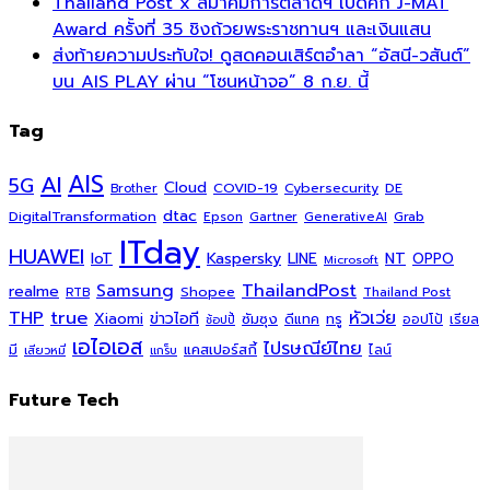
Thailand Post x สมาคมการตลาดฯ เปิดศึก J-MAT
Award ครั้งที่ 35 ชิงถ้วยพระราชทานฯ และเงินแสน
ส่งท้ายความประทับใจ! ดูสดคอนเสิร์ตอำลา “อัสนี-วสันต์”
บน AIS PLAY ผ่าน “โซนหน้าจอ” 8 ก.ย. นี้
Tag
AI
AIS
5G
Cloud
COVID-19
Cybersecurity
DE
Brother
dtac
DigitalTransformation
Grab
Epson
Gartner
GenerativeAI
ITday
HUAWEI
Kaspersky
NT
IoT
LINE
OPPO
Microsoft
ThailandPost
Samsung
realme
Shopee
Thailand Post
RTB
THP
true
หัวเว่ย
Xiaomi
ข่าวไอที
ซัมซุง
ดีแทค
ทรู
ออปโป้
เรียล
ช้อปปี้
เอไอเอส
ไปรษณีย์ไทย
แคสเปอร์สกี้
มี
ไลน์
เสียวหมี่
แกร็บ
Future Tech