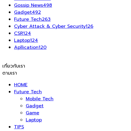
Gossip News
498
Gadget
492
Future Tech
263
Cyber Attack & Cyber Security
126
CSR
124
Laptop
124
Apllication
120
เกี่ยวกับเรา
ตามเรา
HOME
Future Tech
Mobile Tech
Gadget
Game
Laptop
TIPS