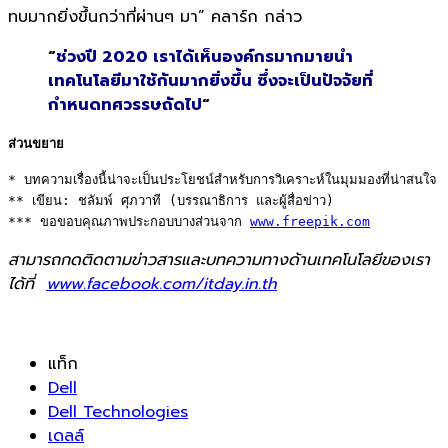
ทบมากยิ่งขึ้นกว่าที่ผ่านๆ มา” คลาร์ก กล่าว
“
ช่วงปี 2020 เราได้เห็นองค์กรมากมายนำ
เทคโนโลยีมาใช้กันมากยิ่งขึ้น ซึ่งจะเป็นปัจจัยที่
กำหนดทศวรรษถัดไป
“
ส่วนขยาย
* บทความเรื่องนี้น่าจะเป็นประโยชน์สำหรับการวิเคราะห์ในมุมมองที่น่าสนใจ 

** เขียน: ชลัมพ์ ศุภวาที (บรรณาธิการ และผู้สื่อข่าว) 

*** ขอขอบคุณภาพประกอบบางส่วนจาก 
www.freepik.com
สามารถกดติดตามข่าวสารและบทความทางด้านเทคโนโลยีของเรา
ได้ที่
www.facebook.com/itday.in.th
แท็ก
Dell
Dell Technologies
เดลล์