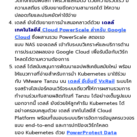
วด์ทั้งที่เป็นพับลิก ไพรเวทและเอดจ์ ด้วยความรวดเร็ว มี
ความเสถียร ปรับขยายขีดความสามารถได้ ให้ความ
ปลอดภัยและประหยัดค่าใช้จ่าย
เดลล์ ยังได้ขยายการนำเสนอคลาวด์ด้วย
เดลล์
เทคโนโลยีส์
Cloud PowerScale สำหรับ Google
Cloud
ซึ่งผสานรวม PowerScale สตอเรจ
แบบ NAS ของเดลล์ เข้ากับระบบวิเคราะห์และบริการด้าน
การประมวลผลของ Google Cloud เพื่อรับมือกับเวิร์ก
โหลดได้ตามความต้องการ
เดลล์ ได้สนับสนุนการพัฒนาแอปพลิเคชันสมัยใหม่ พร้อม
ให้แนวทางที่ง่ายสำหรับการนำ Kubernetes มาใช้ร่วม
กับ VMware Tanzu บน
เดลล์ อีเอ็มซี VxRail
ระบบโค
รงสร้างไฮเปอร์คอนเวิร์จระบบเดียวที่ให้การผสานรวมการ
ทำงานร่วมกับสายผลิตภัณฑ์ Tanzu ได้อย่างเต็มรูปแบบ
นอกจากนี้ เดลล์ ยังช่วยให้ลูกค้ารัน Kubernetes ได้
อย่างครอบคลุมด้วย เดลล์ เทคโนโลยีส์ Cloud
Platform พร้อมทั้งมอบระบบบริหารจัดการข้อมูลครบวงจร
แบบ end-to-end และการปกป้องเวิร์กโหลด
ของ Kubernetes ด้วย
PowerProtect Data