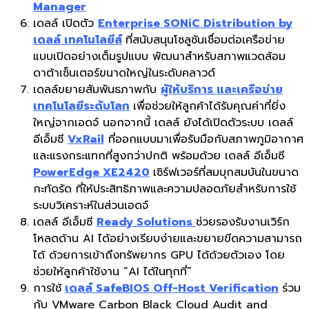
Manager
เดลล์ เปิดตัว
Enterprise SONiC Distribution by
เดลล์ เทคโนโลยีส์
ที่สนับสนุนโซลูชันเชื่อมต่อเครือข่าย
แบบเปิดอย่างเต็มรูปแบบ พัฒนาสำหรับสภาพแวดล้อม
ดาต้าเซ็นเตอร์ขนาดใหญ่ในระดับคลาวด์
เดลล์ขยายสัมพันธภาพกับ
ผู้ให้บริการ และเครือข่าย
เทคโนโลยีระดับโลก
เพื่อช่วยให้ลูกค้าได้รับคุณค่าที่ยิ่ง
ใหญ่จากเอดจ์ นอกจากนี้ เดลล์ ยังได้เปิดตัวระบบ เดลล์
อีเอ็มซี
VxRail
ที่ออกแบบมาเพื่อรับมือกับสภาพภูมิอากาศ
และแรงกระแทกที่สูงกว่าปกติ พร้อมด้วย เดลล์ อีเอ็มซี
PowerEdge XE2420
เซิร์ฟเวอร์ที่สมบุกสมบันในขนาด
กะทัดรัด ที่ให้ประสิทธิภาพและความปลอดภัยสำหรับการใช้
ระบบวิเคราะห์ในส่วนเอดจ์
เดลล์ อีเอ็มซี
Ready Solutions
ช่วยรองรับงานเวิร์ก
โหลดด้าน AI ได้อย่างเรียบง่ายและขยายขีดความสามารถ
ได้ ด้วยการเข้าถึงทรัพยากร GPU ได้ด้วยตัวเอง โดย
ช่วยให้ลูกค้าใช้งาน “AI ได้ในทุกที่”
การใช้
เดลล์ SafeBIOS Off-Host Verification
ร่วม
กับ VMware Carbon Black Cloud Audit and