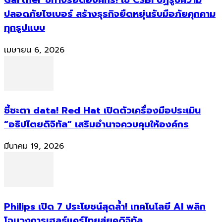
Gartner ชี้ทางรอดองค์กร! ใช้ CSBI ปฏิรูปความ
ปลอดภัยไซเบอร์ สร้างธุรกิจยืดหยุ่นรับมือภัยคุกคาม
ทุกรูปแบบ
เมษายน 6, 2026
ชี้ชะตา data! Red Hat เปิดตัวเครื่องมือประเมิน
“อธิปไตยดิจิทัล” เสริมอำนาจควบคุมให้องค์กร
มีนาคม 19, 2026
Philips เปิด 7 ประโยชน์สุดล้ำ! เทคโนโลยี AI พลิก
โฉมวงการเฮลธ์แคร์ไทยสู่ยุคดิจิทัล