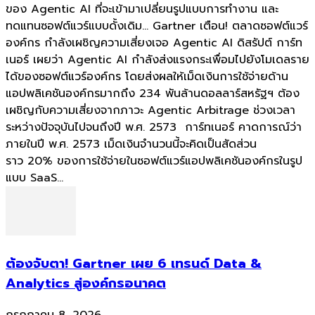
ของ Agentic AI ที่จะเข้ามาเปลี่ยนรูปแบบการทำงาน และ
ทดแทนซอฟต์แวร์แบบดั้งเดิม... Gartner เตือน! ตลาดซอฟต์แวร์
องค์กร กำลังเผชิญความเสี่ยงเจอ Agentic AI ดิสรัปต์ การ์ท
เนอร์ เผยว่า Agentic AI กำลังส่งแรงกระเพื่อมไปยังโมเดลราย
ได้ของซอฟต์แวร์องค์กร โดยส่งผลให้เม็ดเงินการใช้จ่ายด้าน
แอปพลิเคชันองค์กรมากถึง 234 พันล้านดอลลาร์สหรัฐฯ ต้อง
เผชิญกับความเสี่ยงจากภาวะ Agentic Arbitrage ช่วงเวลา
ระหว่างปัจจุบันไปจนถึงปี พ.ศ. 2573 การ์ทเนอร์ คาดการณ์ว่า
ภายในปี พ.ศ. 2573 เม็ดเงินจำนวนนี้จะคิดเป็นสัดส่วน
ราว 20% ของการใช้จ่ายในซอฟต์แวร์แอปพลิเคชันองค์กรในรูป
แบบ SaaS...
ต้องจับตา! Gartner เผย 6 เทรนด์ Data &
Analytics สู่องค์กรอนาคต
กรกฎาคม 8, 2026