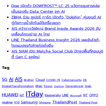
Dow เปิดตัว DOWFROST™ LC 25 นวัตกรรมสารหล่อ
เย็นรองรับ Data Center ยุค AI
ZBHA ร่วม ซูเปอร์ การ์ด เปิดตัว “Dolphin” หุ่นยนต์ AI
กู้ภัยทางน้ำอัตโนมัติเครื่องแรก
AIS คว้ารางวัลใหญ่ Brand Inside Awards 2026 ขับ
เคลื่อนโครงข่าย AI ไทย
LINE Thailand Business Insight 2026 เผยอินไซต์-
โรดแมปธุรกิจไทยโตยั่งยืน
AIS SIAM เปิด Matcha Social Club ปักธงพื้นที่คอมมูนิ
ตี้ Gen C ยุคใหม่
Tag
AI
AIS
5G
Cloud
COVID-19
Cybersecurity
DE
Brother
dtac
DigitalTransformation
Grab
Epson
Gartner
GenerativeAI
ITday
HUAWEI
Kaspersky
NT
IoT
LINE
OPPO
Microsoft
ThailandPost
Samsung
realme
Shopee
Thailand Post
RTB