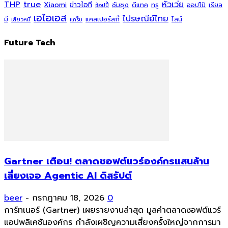
THP
true
หัวเว่ย
Xiaomi
ข่าวไอที
ซัมซุง
ดีแทค
ทรู
ออปโป้
เรียล
ช้อปปี้
เอไอเอส
ไปรษณีย์ไทย
แคสเปอร์สกี้
มี
ไลน์
เสียวหมี่
แกร็บ
Future Tech
Gartner เตือน! ตลาดซอฟต์แวร์องค์กรแสนล้าน
เสี่ยงเจอ Agentic AI ดิสรัปต์
beer
-
กรกฎาคม 18, 2026
0
การ์ทเนอร์ (Gartner) เผยรายงานล่าสุด มูลค่าตลาดซอฟต์แวร์
แอปพลิเคชันองค์กร กำลังเผชิญความเสี่ยงครั้งใหญ่จากการมา