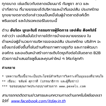
ทุกขนาด เช่นเดียวกับตลาดเมียนมาร์ กัมพูชา ลาว และ
ปากีสถาน ที่นายยรรยงได้บริหารและนำทีมเอปสัน ประเทศไทย
รุกขยายตลาดดังกล่าวจนเป็นหนึ่งในผู้นำตลาดอิงค์เจ็ท
พรินเตอร์ และโปรเจคเตอร์ในขณะนี้
ด้าน
อันโดะ มูเนะโนริ กรรมการผู้จัดการ เอปสัน สิงคโปร์
กล่าวว่า เอปสันมั่นใจว่าภายใต้การนำของนายยรรยง ใน
ตำแหน่งผู้อำนวยการบริหารของเอปสัน ประเทศไทย บริษัทฯ จะ
แข็งแกร่งยิ่งขึ้นทั้งในด้านศักยภาพทางธุรกิจ และการพัฒนา
องค์กร และจะเดินหน้าสร้างการเติบโตธุรกิจต่อไปในตลาด
B2B
ด้วยการนำเสนอโซลูชั่นและคุณค่าใหม่ ๆ ให้แก่ลูกค้า
ส่วนขยาย
* บทความเรื่องนี้น่าจะเป็นประโยชน์สำหรับการวิเคราะห์ในมุมมองที่น่าสนใจ 

** เขียน: ชลัมพ์ ศุภวาที (บรรณาธิการ และผู้สื่อข่าว) 

*** ขอขอบคุณภาพประกอบบางส่วนจาก www.pexels.com
สามารถกดติดตามข่าวสารและบทความทางด้านเทคโนโลยีของเรา
ได้ที่
www.facebook.com/itday.in.th