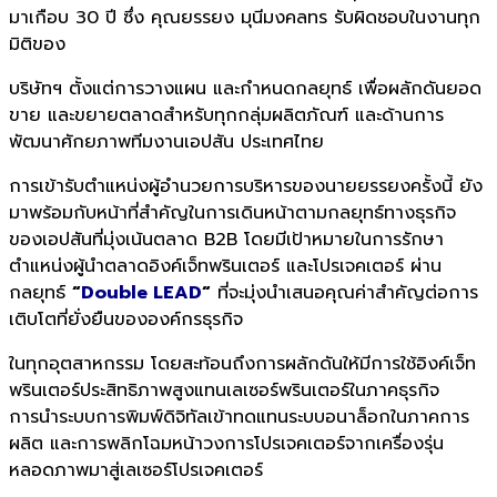
มาเกือบ 30 ปี ซึ่ง คุณยรรยง มุนีมงคลทร รับผิดชอบในงานทุก
มิติของ
บริษัทฯ ตั้งแต่การวางแผน และกำหนดกลยุทธ์ เพื่อผลักดันยอด
ขาย และขยายตลาดสำหรับทุกกลุ่มผลิตภัณฑ์ และด้านการ
พัฒนาศักยภาพทีมงานเอปสัน ประเทศไทย
การเข้ารับตำแหน่งผู้อำนวยการบริหารของนายยรรยงครั้งนี้ ยัง
มาพร้อมกับหน้าที่สำคัญในการเดินหน้าตามกลยุทธ์ทางธุรกิจ
ของเอปสันที่มุ่งเน้นตลาด B2B โดยมีเป้าหมายในการรักษา
ตำแหน่งผู้นำตลาดอิงค์เจ็ทพรินเตอร์ และโปรเจคเตอร์ ผ่าน
กลยุทธ์
“
Double LEAD
“
ที่จะมุ่งนำเสนอคุณค่าสำคัญต่อการ
เติบโตที่ยั่งยืนขององค์กรธุรกิจ
ในทุกอุตสาหกรรม โดยสะท้อนถึงการผลักดันให้มีการใช้อิงค์เจ็ท
พรินเตอร์ประสิทธิภาพสูงแทนเลเซอร์พรินเตอร์ในภาคธุรกิจ
การนำระบบการพิมพ์ดิจิทัลเข้าทดแทนระบบอนาล็อกในภาคการ
ผลิต และการพลิกโฉมหน้าวงการโปรเจคเตอร์จากเครื่องรุ่น
หลอดภาพมาสู่เลเซอร์โปรเจคเตอร์