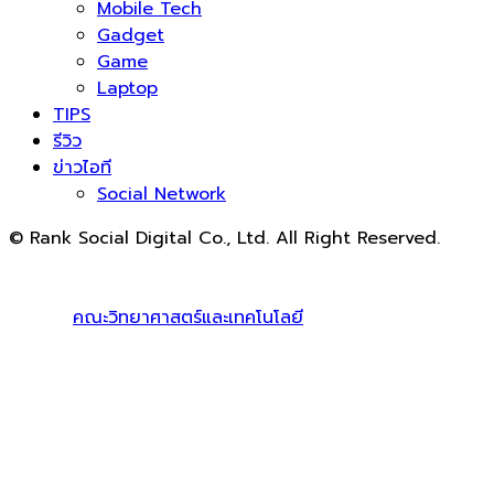
Mobile Tech
Gadget
Game
Laptop
TIPS
รีวิว
ข่าวไอที
Social Network
© Rank Social Digital Co., Ltd. All Right Reserved.
ดูแลและให้คำปรึกษาบริการ
รับทำ SEO
โดย Rank Social
Digital Co., Ltd. ทีมงานมืออาชีพ รับทำ SEO สายขาวเห็นผล
100% |
คณะวิทยาศาสตร์และเทคโนโลยี