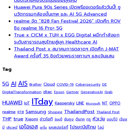
ตอบโจทย์ห้องประชุมย่อยยุคใหม่
Huawei Pura 90s Series เปิดพรีออเดอร์แล้ววันนี้! ชู
นวัตกรรมกล้องขั้นเทพ และ AI 5G Advanced
realme จัด “828 Fan Festival 2026” เปิดศึก ROV
ชิง realme 16 Pro+ 5G
True x CICM x TUH x EGG Digital ผนึกกำลังยก
ระดับสาธารณสุขไทยสู่ยุค Healthcare AI
Thailand Post x สมาคมการตลาดฯ เปิดศึก J-MAT
Award ครั้งที่ 35 ชิงถ้วยพระราชทานฯ และเงินแสน
Tag
AI
AIS
5G
Cloud
COVID-19
Cybersecurity
DE
Brother
dtac
DigitalTransformation
Grab
Epson
Gartner
GenerativeAI
ITday
HUAWEI
Kaspersky
NT
IoT
LINE
OPPO
Microsoft
ThailandPost
Samsung
realme
Shopee
Thailand Post
RTB
THP
true
หัวเว่ย
Xiaomi
ข่าวไอที
ซัมซุง
ดีแทค
ทรู
ออปโป้
เรียล
ช้อปปี้
เอไอเอส
ไปรษณีย์ไทย
แคสเปอร์สกี้
มี
ไลน์
เสียวหมี่
แกร็บ