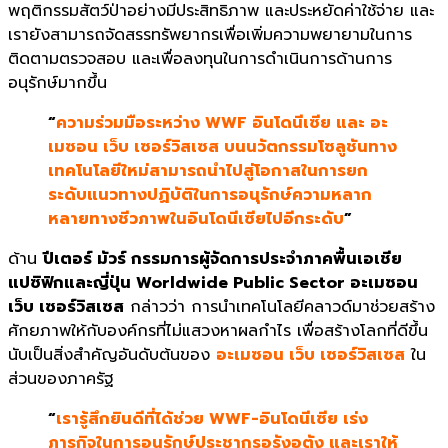
พฤติกรรมสัตว์ป่าอย่างมีประสิทธิภาพ และประหยัดค่าใช้จ่าย และ
เรายังสามารถจัดสรรทรัพยากรเพื่อเพิ่มความพยายามในการ
ติดตามตรวจสอบ และเพื่อลงทุนในการดำเนินการด้านการ
อนุรักษ์มากขึ้น
“
ความร่วมมือระหว่าง WWF อินโดนีเซีย และ อะ
เมซอน เว็บ เซอร์วิสเซส บนนวัตกรรมโซลูชันทาง
เทคโนโลยีใหม่สามารถนำไปสู่โอกาสในการยก
ระดับแนวทางปฏิบัติในการอนุรักษ์ความหลาก
หลายทางชีวภาพในอินโดนีเซียไปอีกระดับ
”
ด้าน
ปีเตอร์ มัวร์ กรรมการผู้จัดการประจำภาคพื้นเอเชีย
แปซิฟิกและญี่ปุ่น Worldwide Public Sector อะเมซอน
เว็บ เซอร์วิสเซส
กล่าวว่า การนำเทคโนโลยีคลาวด์มาช่วยสร้าง
ศักยภาพให้กับองค์กรที่ไม่แสวงหาผลกำไร เพื่อสร้างโลกที่ดีขึ้น
นับเป็นสิ่งสำคัญอันดับต้นของ
อะเมซอน เว็บ เซอร์วิสเซส
ใน
ส่วนของภาครัฐ
“
เรารู้สึกยินดีที่ได้ช่วย WWF-อินโดนีเซีย เร่ง
ภารกิจในการอนุรักษ์ประชากรอุรังอุตัง และเราให้