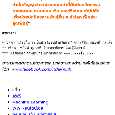
คำมั่นสัญญาว่าจะช่วยคนเหล่านี้คิดค้นนวัตกรรม
ต่อยอดบน อะเมซอน เว็บ เซอร์วิสเซส ต่อไปอีก
เพื่อช่วยปกป้องสายพันธุ์อื่น ๆ ทั่วโลก ที่ใกล้จะ
สูญพันธุ์
”
ส่วนขยาย
* บทความเรื่องนี้น่าจะเป็นประโยชน์สำหรับการวิเคราะห์ในมุมมองที่น่าสนใจ 

** เขียน: ชลัมพ์ ศุภวาที (บรรณาธิการ และผู้สื่อข่าว) 

*** ขอขอบคุณภาพประกอบบางส่วนจาก www.pexels.com
สามารถกดติดตามข่าวสารและบทความทางด้านเทคโนโลยีของเรา
ได้ที่
www.facebook.com/itday.in.th
แท็ก
AWS
Machine Learning
WWF-อินโดนีเซีย
อะเมซอน เว็บ เซอร์วิสเซส