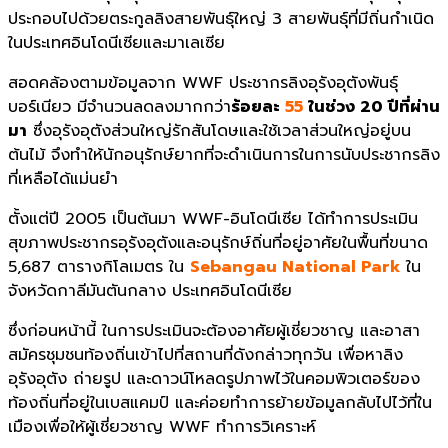
ประกอบไปด้วยตระกูลลิงสายพันธุ์ใหญ่ 3 สายพันธุ์ที่มีถิ่นกำเนิด
ในประเทศอินโดนีเซียและมาเลเซีย
สอดคล้องตามข้อมูลจาก WWF ประชากรลิงอุรังอุตังพันธุ์
บอร์เนียว มีจำนวนลดลงมากกว่า
ร้อยละ
55
ในช่วง 20 ปีที่ผ่าน
มา
ซึ่งอุรังอุตังส่วนใหญ่รักสันโดษและใช้เวลาส่วนใหญ่อยู่บน
ต้นไม้ จึงทำให้นักอนุรักษ์ยากที่จะดำเนินการในการนับประชากรลิง
ที่เหลือได้แม่นยำ
ตั้งแต่ปี 2005 เป็นต้นมา WWF-อินโดนีเซีย ได้ทำการประเมิน
สุขภาพประชากรอุรังอุตังและอนุรักษ์ถิ่นที่อยู่อาศัยในพื้นที่ขนาด
5,687 ตารางกิโลเมตร ใน
Sebangau National Park
ใน
จังหวัดกาลีมันตันกลาง ประเทศอินโดนีเซีย
ซึ่งก่อนหน้านี้ ในการประเมินจะต้องอาศัยผู้เชี่ยวชาญ และอาสา
สมัครชุมชนท้องถิ่นเข้าไปที่สถานที่ดังกล่าวทุกวัน เพื่อหาลิง
อุรังอุตัง ถ่ายรูป และดาวน์โหลดรูปภาพไว้ในคอมพิวเตอร์ของ
ท้องถิ่นที่อยู่ในเบสแคมป์ และค่อยทำการย้ายข้อมูลกลับไปไว้ที่ใน
เมืองเพื่อให้ผู้เชี่ยวชาญ WWF ทำการวิเคราะห์