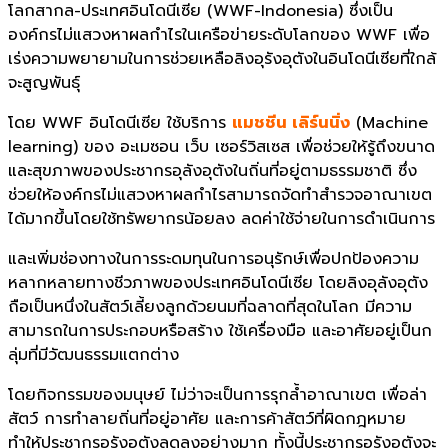
โลกสากล-ประเทศอินโดนีเซีย (WWF-Indonesia) ซึ่งเป็น
องค์กรไม่แสวงหาผลกำไรในเครือข่ายระดับโลกของ WWF เพื่อ
เร่งความพยายามในการช่วยเหลือลิงอุรังอุตังในอินโดนีเซียที่ใกล้
จะสูญพันธุ์
โดย WWF อินโดนีเซีย ใช้บริการ
แมชชีน เลิร์นนิ่ง
(Machine
learning) ของ อะเมซอน เว็บ เซอร์วิสเซส เพื่อช่วยให้รู้ถึงขนาด
และสุขภาพของประชากรอุลังอุตังในถิ่นที่อยู่ตามธรรมชาติ ซึ่ง
ช่วยให้องค์กรไม่แสวงหาผลกำไรสามารถจัดทำสำรวจอาณาเขต
ได้มากขึ้นโดยใช้ทรัพยากรน้อยลง ลดค่าใช้จ่ายในการดำเนินการ
และเพิ่มช่องทางในการระดมทุนในการอนุรักษ์เพื่อปกป้องความ
หลากหลายทางชีวภาพของประเทศอินโดนีเซีย โดยลิงอุลังอุตัง
ถือเป็นหนึ่งในสัตว์เลี้ยงลูกด้วยนมที่ฉลาดที่สุดในโลก มีความ
สามารถในการประกอบหรือสร้าง ใช้เครื่องมือ และอาศัยอยู่เป็นก
ลุ่มที่มีวัฒนธรรมแตกต่าง
โดยกิจกรรมของมนุษย์ ไม่ว่าจะเป็นการรุกล้ำอาณาเขต เพื่อล่า
สัตว์ การทำลายถิ่นที่อยู่อาศัย และการค้าสัตว์ที่ผิดกฎหมาย
ทำให้ประชากรอุรังอุตังลดลงอย่างมาก ทั้งนี้ประชากรอุรังอุตังจะ