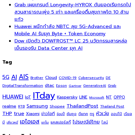
Grab เผยเทรนด์ Longevity-HYROX ดันยอดเรียกรถไป
สวนสาธารณะพุ่ง 5 เท่า และเครื่องดื่มสุขภาพโต 10 ล้าน
แก้ว
Huawei ผนึกกำลัง NBTC ลุย 5G-Advanced และ
Mobile AI รับยุค Byte + Token Economy
Dow เปิดตัว DOWFROST™ LC 25 นวัตกรรมสารหล่อ
เย็นรองรับ Data Center ยุค AI
Tag
AI
AIS
5G
Cloud
COVID-19
Cybersecurity
DE
Brother
dtac
DigitalTransformation
Grab
Epson
Gartner
GenerativeAI
ITday
HUAWEI
Kaspersky
NT
IoT
LINE
OPPO
Microsoft
ThailandPost
Samsung
realme
Shopee
Thailand Post
RTB
THP
true
หัวเว่ย
Xiaomi
ข่าวไอที
ซัมซุง
ดีแทค
ทรู
ออปโป้
เรียล
ช้อปปี้
เอไอเอส
ไปรษณีย์ไทย
แคสเปอร์สกี้
มี
ไลน์
เสียวหมี่
แกร็บ