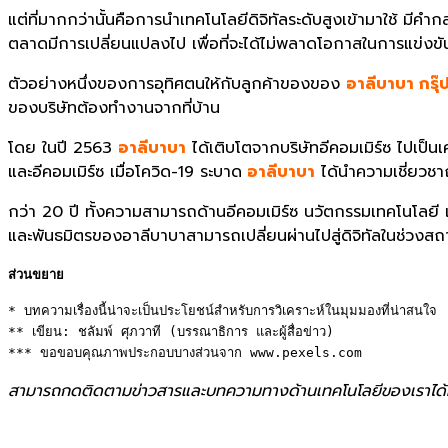
แต่ที่มากกว่านั้นคือการนำเทคโนโลยีดิจิทัลระดับสูงเข้ามาใช้ มีคำกล
ตลาดมีการเปลี่ยนแปลงไป เพื่อที่จะได้ไม่พลาดโอกาสในการแข่งขั
ตัวอย่างหนึ่งของการอุทิศตนให้กับลูกค้าของของ
อาลีบาบา กรุ๊
ของบริษัทต้องทำงานจากที่บ้าน
โดย ในปี 2563
อาลีบาบา
ได้เติบโตจากบริษัทอีคอมเมิร์ซ ไปเป็น
และอีคอมเมิร์ซ เมื่อโควิด-19 ระบาด
อาลีบาบา
ได้นำความเชี่ยวช
กว่า 20 ปี ทั้งความสามารถด้านอีคอมเมิร์ซ นวัตกรรมเทคโนโลยี และ
และพันธมิตรของอาลีบาบาสามารถเปลี่ยนผ่านไปสู่ดิจิทัลในช่วงสถ
ส่วนขยาย
* บทความเรื่องนี้น่าจะเป็นประโยชน์สำหรับการวิเคราะห์ในมุมมองที่น่าสนใจ 

** เขียน: ชลัมพ์ ศุภวาที (บรรณาธิการ และผู้สื่อข่าว) 

*** ขอขอบคุณภาพประกอบบางส่วนจาก www.pexels.com
สามารถกดติดตามข่าวสารและบทความทางด้านเทคโนโลยีของเราได้