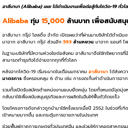
อาลีบาบา (Alibaba) เผย ได้ดำเนินงานเพื่อต่อสู้กับโควิด-19 ทั่ว
Alibaba
ทุ่ม
15
,
000
ล้านบาท เพื่อสนับสนุ
อาลีบาบา กรุ๊ป โฮลดิ้ง จำกัด เปิดเผยว่าที่ผ่านมาบริษัทได้ดำเนินงา
มาจาก อาลีบาบา กรุ๊ป ส่วนอีก
593
ล้านหยวน
มาจาก แอนท์ ไฟ
ในฐานะบริษัทที่มีความห่วงใยต่อสังคม อาลีบาบาจึงใช้ทรัพยากรที่มี
สามารถทำธุรกิจได้ง่ายจากทุกที่ทั่วโลก
หลังจากโควิด-19 เริ่มระบาดในเดือนมกราคม
อาลีบาบา
ได้ส่งความ
มาตรการ
ซึ่งครอบคลุม 6 ด้าน เช่น การงดเก็บค่าดำเนินการจากผู
รวมทั้งเปิดรับสมัครตำแหน่งงานแบบยืดหยุ่น โดยทั้งหมดมีจุดมุ่งห
กลับมาใช้เพื่อสนับสนุนธุรกิจและการผลิตในจีนให้ฟื้นตัวโดยเร็ว
โดยโครงการดังกล่าวถูกนำมาใช้ครั้งแรกเมื่อปี 2552 ในช่วงที่เก
เป้าหมายมากขึ้น และกระตุ้นการขายภายในประเทศ
ช่วยฟื้นฟูภาคการเกษตรทั่วประเทศจีน และช่วยให้ภาคอุตสาหกรรมด