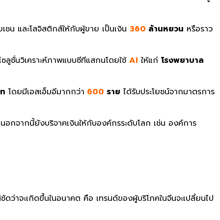
เชน และโลจิสติกส์ให้กับผู้ขาย เป็นเงิน
360
ล้านหยวน
หรือราว
ูชั่นวิเคราะห์ภาพแบบซีทีแสกนโดยใช้
AI
ให้แก่
โรงพยาบาล
าท
โดยมีเอสเอ็มอีมากกว่า
600
ราย
ได้รับประโยชน์จากมาตรการ
าด นอกจากนี้ยังบริจาคเงินให้กับองค์กรระดับโลก เช่น องค์การ
ดว่าจะเกิดขึ้นในอนาคต คือ เทรนด์ของผู้บริโภคในจีนจะเปลี่ยนไป