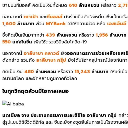
ขายบนทีมอลล์ คิดเป็นเงินทั้งหมด
610
ล้านหยวน
หรือราว
2
,
71
นอกจากนี้
เถาเป่า
และ
ทีมอลล์
ยังร่วมมือกับไช่เหนี่ยวซึ่งเป็นเ
1
,
600
ล้านบาท
ส่วน
MYBank
ได้ให้ความช่วยเหลือ
เอสเอ็มอี
ซึ่งคิดเป็นเงินมากกว่า
439
ล้านหยวน
หรือราว
1
,
956
ล้านบาท
550
แห่งในจีน
เพื่อใช้ตรวจวินิจฉัยโควิด-19
นอกจากนี้
อาลีบาบา คลาวด์
ยัง
ออกมาตรการช่วยเหลือเอสเอ็ม
ดังกล่าว รวมถึง
อาลีบาบา กรุ๊ป
ยังได้บริจาคอุปกรณ์ป้องกันกา
คิดเป็นเงิน
480
ล้านหยวน
หรือราว
15
,
243
ล้านบาท
ให้แก่เมื
อนามัยโลก และอีกหลายภูมิภาคทั่วโลก
ในทุกวิกฤตล้วนมีโอกาสเสมอ
แดเนียล จาง ประธานกรรมการและซีอีโอ อาลีบาบา กรุ๊ป
กล่าว
สู่รูปแบบวิถีชีวิตดิจิทัล และ จีนจะยังคงจุดยืนในการเป็นโรงงาน