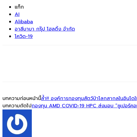
แท็ก
AI
Alibaba
อาลีบาบา กรุ๊ป โฮลดิ้ง จำกัด
โควิด-19
บทความก่อนหน้านี้
ล้ำ!! องค์การกองทุนสัตว์ป่าโลกสากลในอินโดใช
บทความถัดไป
กองทุน AMD COVID-19 HPC ส่งมอบ “ซูเปอร์คอม” ใ