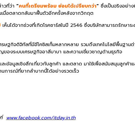
่าวที่ว่า
“
คนที่เตรียมพร้อม ย่อมได้เปรียบกว่า
“
ซึ่งเป็นจริงอย่างย
นเมื่อตลาดกลับมาฟื้นตัวอีกครั้งหลังจากวิกฤต
ป
เห็นได้จากช่วงที่เกิดโรคซาร์สในปี 2546 ซึ่งบริษัทสามารถรักษาร
เศรษฐกิจดิจิทัลที่มีอีโคซิสเท็มหลากหลาย รวมถึงเทคโนโลยีพื้นฐาน
าญของระบบเศรษฐกิจอาลีบาบา และความเชี่ยวชาญด้านธุรกิจ
ข้อมูลเชิงลึกเกี่ยวกับลูกค้า และตลาด มาใช้เพื่อสนับสนุนลูกค้าแล
านการณ์ที่ยากลำบากนี้ได้อย่างรวดเร็ว
ที่
www.facebook.com/itday.in.th