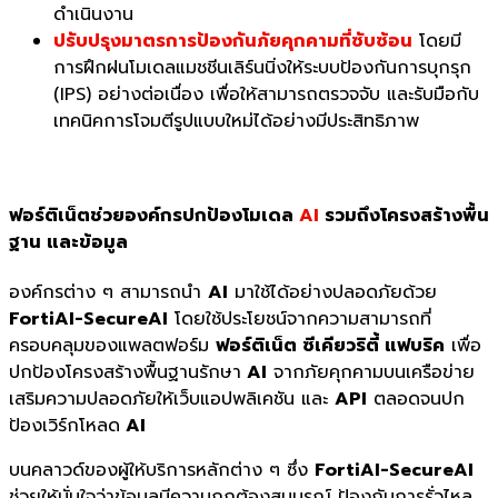
ดำเนินงาน
ปรับปรุงมาตรการป้องกันภัยคุกคามที่ซับซ้อน
โดยมี
การฝึกฝนโมเดลแมชชีนเลิร์นนิ่งให้ระบบป้องกันการบุกรุก
(IPS) อย่างต่อเนื่อง เพื่อให้สามารถตรวจจับ และรับมือกับ
เทคนิคการโจมตีรูปแบบใหม่ได้อย่างมีประสิทธิภาพ
ฟอร์ติเน็ตช่วยองค์กรปกป้องโมเดล
AI
รวมถึงโครงสร้างพื้น
ฐาน และข้อมูล
องค์กรต่าง ๆ สามารถนำ
AI
มาใช้ได้อย่างปลอดภัยด้วย
FortiAI-SecureAI
โดยใช้ประโยชน์จากความสามารถที่
ครอบคลุมของแพลตฟอร์ม
ฟอร์ติเน็ต ซีเคียวริตี้ แฟบริค
เพื่อ
ปกป้องโครงสร้างพื้นฐานรักษา
AI
จากภัยคุกคามบนเครือข่าย
เสริมความปลอดภัยให้เว็บแอปพลิเคชัน และ
API
ตลอดจนปก
ป้องเวิร์กโหลด
AI
บนคลาวด์ของผู้ให้บริการหลักต่าง ๆ ซึ่ง
FortiAI-SecureAI
ช่วยให้มั่นใจว่าข้อมูลมีความถูกต้องสมบูรณ์ ป้องกันการรั่วไหล