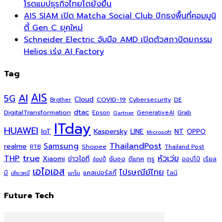
โรดแมปธุรกิจไทยโตยั่งยืน
AIS SIAM เปิด Matcha Social Club ปักธงพื้นที่คอมมูนิ
ตี้ Gen C ยุคใหม่
Schneider Electric จับมือ AMD เปิดตัวสถาปัตยกรรม
Helios เร่ง AI Factory
Tag
AI
AIS
5G
Cloud
COVID-19
Cybersecurity
DE
Brother
dtac
DigitalTransformation
Grab
Epson
Gartner
GenerativeAI
ITday
HUAWEI
Kaspersky
NT
IoT
LINE
OPPO
Microsoft
ThailandPost
Samsung
realme
Shopee
Thailand Post
RTB
THP
true
หัวเว่ย
Xiaomi
ข่าวไอที
ซัมซุง
ดีแทค
ทรู
ออปโป้
เรียล
ช้อปปี้
เอไอเอส
ไปรษณีย์ไทย
แคสเปอร์สกี้
มี
ไลน์
เสียวหมี่
แกร็บ
Future Tech