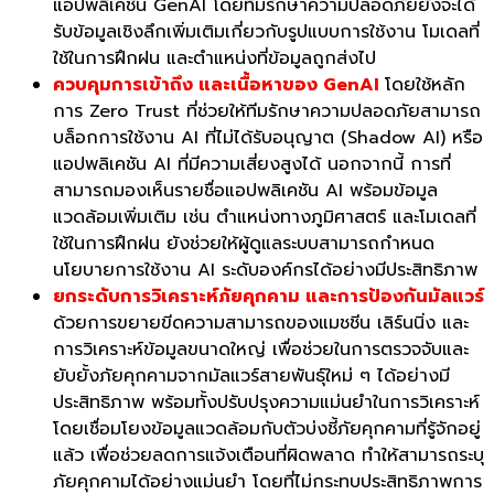
แอปพลิเคชัน GenAI โดยทีมรักษาความปลอดภัยยังจะได้
รับข้อมูลเชิงลึกเพิ่มเติมเกี่ยวกับรูปแบบการใช้งาน โมเดลที่
ใช้ในการฝึกฝน และตำแหน่งที่ข้อมูลถูกส่งไป
ควบคุมการเข้าถึง และเนื้อหาของ GenAI
โดยใช้หลัก
การ Zero Trust ที่ช่วยให้ทีมรักษาความปลอดภัยสามารถ
บล็อกการใช้งาน AI ที่ไม่ได้รับอนุญาต (Shadow AI) หรือ
แอปพลิเคชัน AI ที่มีความเสี่ยงสูงได้ นอกจากนี้ การที่
สามารถมองเห็นรายชื่อแอปพลิเคชัน AI พร้อมข้อมูล
แวดล้อมเพิ่มเติม เช่น ตำแหน่งทางภูมิศาสตร์ และโมเดลที่
ใช้ในการฝึกฝน ยังช่วยให้ผู้ดูแลระบบสามารถกำหนด
นโยบายการใช้งาน AI ระดับองค์กรได้อย่างมีประสิทธิภาพ
ยกระดับการวิเคราะห์ภัยคุกคาม และการป้องกันมัลแวร์
ด้วยการขยายขีดความสามารถของแมชชีน เลิร์นนิ่ง และ
การวิเคราะห์ข้อมูลขนาดใหญ่ เพื่อช่วยในการตรวจจับและ
ยับยั้งภัยคุกคามจากมัลแวร์สายพันธุ์ใหม่ ๆ ได้อย่างมี
ประสิทธิภาพ พร้อมทั้งปรับปรุงความแม่นยำในการวิเคราะห์
โดยเชื่อมโยงข้อมูลแวดล้อมกับตัวบ่งชี้ภัยคุกคามที่รู้จักอยู่
แล้ว เพื่อช่วยลดการแจ้งเตือนที่ผิดพลาด ทำให้สามารถระบุ
ภัยคุกคามได้อย่างแม่นยำ โดยที่ไม่กระทบประสิทธิภาพการ