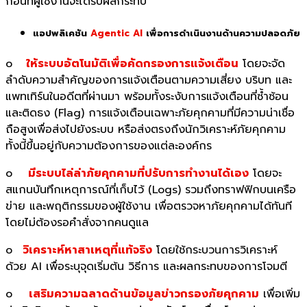
ก่อนที่ผู้ใช้งานจะได้รับผลกระทบ
แอปพลิเคชัน
Agentic AI
เพื่อการดำเนินงานด้านความปลอดภัย
o
ให้ระบบอัตโนมัติเพื่อคัดกรองการแจ้งเตือน
โดยจะจัด
ลำดับความสำคัญของการแจ้งเตือนตามความเสี่ยง บริบท และ
แพทเทิร์นในอดีตที่ผ่านมา พร้อมทั้งระงับการแจ้งเตือนที่ซ้ำซ้อน
และติดธง (Flag) การแจ้งเตือนเฉพาะภัยคุกคามที่มีความน่าเชื่อ
ถือสูงเพื่อส่งไปยังระบบ หรือส่งตรงถึงนักวิเคราะห์ภัยคุกคาม
ทั้งนี้ขึ้นอยู่กับความต้องการของแต่ละองค์กร
o
มีระบบไล่ล่าภัยคุกคามที่ปรับการทำงานได้เอง
โดยจะ
สแกนบันทึกเหตุการณ์ที่เก็บไว้ (Logs) รวมถึงทราฟฟิกบนเครือ
ข่าย และพฤติกรรมของผู้ใช้งาน เพื่อตรวจหาภัยคุกคามได้ทันที
โดยไม่ต้องรอคำสั่งจากคนดูแล
o
วิเคราะห์หาสาเหตุที่แท้จริง
โดยใช้กระบวนการวิเคราะห์
ด้วย AI เพื่อระบุจุดเริ่มต้น วิธีการ และผลกระทบของการโจมตี
o
เสริมความฉลาดด้านข้อมูลข่าวกรองภัยคุกคาม
เพื่อเพิ่ม