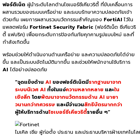
ฟอร์ติเน็ต
ผู้นำระดับโลกด้านไซเบอร์ซีเคียวริตี้ ที่ขับเคลื่อนการ
ผสานรวมของระบบเครือข่าย และระบบรักษาความปลอดภัยเข้า
ด้วยกัน เผยการผสานรวมนวัตกรรมสำคัญของ
FortiAI
ไว้ใน
แพลตฟอร์ม
Fortinet Security
Fabric
(ฟอร์ติเน็ต ซีเคียวริ
ตี้ แฟบริค) เพื่อยกระดับการป้องกันภัยคุกคามรูปแบบใหม่ และที่
กำลังเกิดขึ้น
พร้อมช่วยให้ดำเนินงานด้านเครือข่าย และความปลอดภัยได้ง่าย
ขึ้น และเป็นระบบอัตโนมัติมากขึ้น และช่วยให้พนักงานใช้บริการ
AI
ได้อย่างปลอดภัย
“จุดแข็งด้าน
AI
ของฟอร์ติเน็ตมี
รากฐานมาจาก
ระบบนิเวศ AI
ทั้งในแง่
ความหลากหลาย
และ
ใน
เชิงลึก
โดย
พัฒนาจากนวัตกรรมด้าน AI มายา
วนานกว่าทศวรรษ
และมีจำนวน
สิทธิบัตรมากกว่า
ผู้ให้บริการด้าน
ไซเบอร์ซีเคียวริตี้
รายอื่น ๆ”
ไมเคิล เซีย ผู้ก่อตั้ง ประธาน และประธานบริหารฝ่ายเทคโนโลย