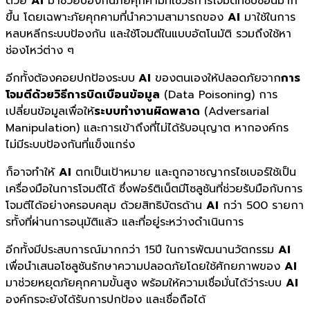
ด้วย
AI
มาช่วยป้องกันภัยคุกคามที่ใช้วิธีการโจมตีที่ซับซ้อนมาก
ขึ้น โดยเฉพาะภัยคุกคามที่นำความสามารถของ
AI
มาใช้ในการ
หลบหลีกระบบป้องกัน และใช้โจมตีในแบบอัตโนมัติ รวมถึงใช้หา
ช่องโหว่ต่าง ๆ
อีกทั้งต้องคอยปกป้องระบบ
AI
ของตนเองให้ปลอดภัยจาก
การ
โจมตีด้วยวิธีการบิดเบือนข้อมูล
(Data Poisoning) การ
เปลี่ยนข้อมูลเพื่อให้
ระบบทำงานผิดพลาด
(Adversarial
Manipulation) และการเข้าถึงที่ไม่ได้รับอนุญาต หากองค์กร
ไม่มีระบบป้องกันที่แข็งแกร่ง
ก็อาจทำให้
AI
ตกเป็นเป้าหมาย และถูกอาชญากรไซเบอร์ใช้เป็น
เครื่องมือในการโจมตีได้ ซึ่งฟอร์ติเน็ตมีโซลูชันที่ช่วยรับมือกับการ
โจมตีได้อย่างครอบคลุม ด้วยสิทธิบัตรด้าน
AI
กว่า 500 รายกา
รทั้งที่ผ่านการอนุมัติแล้ว และที่อยู่ระหว่างดำเนินการ
อีกทั้งมีประสบการณ์มากกว่า 15ปี ในการพัฒนานวัตกรรม
AI
เพื่อนำเสนอโซลูชันรักษาความปลอดภัยโดยใช้ศักยภาพของ
AI
มาช่วยหยุดภัยคุกคามขั้นสูง พร้อมให้ความเชื่อมั่นได้ว่าระบบ
AI
องค์กรจะยังได้รับการปกป้อง และเชื่อถือได้