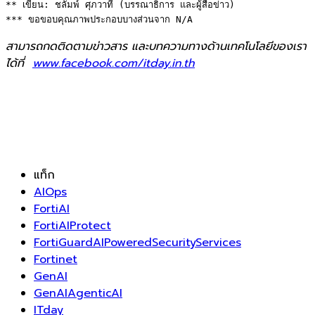
** เขียน: ชลัมพ์ ศุภวาที (บรรณาธิการ และผู้สื่อข่าว) 

*** ขอขอบคุณภาพประกอบบางส่วนจาก N/A
สามารถกดติดตามข่าวสาร และบทความทางด้านเทคโนโลยีของเรา
ได้ที่
www.facebook.com/itday.in.th
แท็ก
AIOps
FortiAI
FortiAIProtect
FortiGuardAIPoweredSecurityServices
Fortinet
GenAI
GenAIAgenticAI
ITday