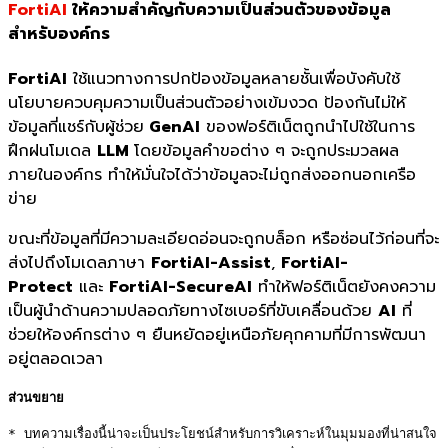
FortiAI
ให้ความสำคัญกับความเป็นส่วนตัวของข้อมูล
สำหรับองค์กร
FortiAI
ใช้แนวทางการปกป้องข้อมูลหลายชั้นเพื่อบังคับใช้
นโยบายควบคุมความเป็นส่วนตัวอย่างเข้มงวด ป้องกันไม่ให้
ข้อมูลที่แชร์กับผู้ช่วย
GenAI
ของฟอร์ติเน็ตถูกนำไปใช้ในการ
ฝึกฝนโมเดล
LLM
โดยข้อมูลคำขอต่าง ๆ จะถูกประมวลผล
ภายในองค์กร ทำให้มั่นใจได้ว่าข้อมูลจะไม่ถูกส่งออกนอกเครือ
ข่าย
ขณะที่ข้อมูลที่มีความละเอียดอ่อนจะถูกบล็อก หรือซ่อนไว้ก่อนที่จะ
ส่งไปถึงโมเดลภาษา
FortiAI-Assist
,
FortiAI-
Protect
และ
FortiAI-SecureAI
ทำให้ฟอร์ติเน็ตยังคงความ
เป็นผู้นำด้านความปลอดภัยทางไซเบอร์ที่ขับเคลื่อนด้วย
AI
ที่
ช่วยให้องค์กรต่าง ๆ ยืนหยัดอยู่เหนือภัยคุกคามที่มีการพัฒนา
อยู่ตลอดเวลา
ส่วนขยาย
* บทความเรื่องนี้น่าจะเป็นประโยชน์สำหรับการวิเคราะห์ในมุมมองที่น่าสนใจ 
