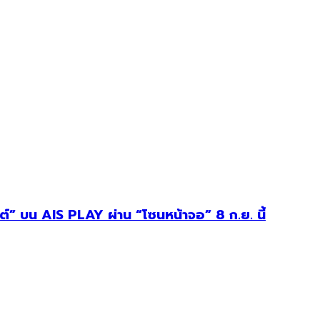
ต์” บน AIS PLAY ผ่าน “โซนหน้าจอ” 8 ก.ย. นี้