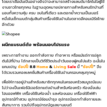
โดยเราเชื่อมั่นเป็นอย่างยิ่งว่าจะสามารถสร้างแลนด์มาร์คในใจผู้ใช้
งานชาวไทยทุกคน ในฐานะจุดหมายปลายทางสำหรับคนรักบ้านที่
มอบทั้งความคุ้ม ครบ จบในที่เดียว และตอกย้ำความเป็นเบอร์
หนึ่งในเซ็กเมนต์กลุ่มสินค้าเครื่องใช้ในบ้านในตลาดอีคอมเมิร์ซไทย
อีกด้วย
ผนึกแบรนด์ดัง พร้อมมอบโปรแรง
เพราะการทำงาน ออกกำลังกาย ทำอาหาร หรือแม้แต่การปลูก
ต้นไม้ที่บ้าน ได้กลายเป็นวิถีชีวิตประจำวันของผู้คนไปแล้ว ฉะนั้นใน
แคมเปญ
ช้อปปี้
8.8
Home
&
Living
Sale
นี้
“
ช้อปปี้
“
จึง
ได้รวบรวมคอลเลคชั่นสินค้าเครื่องใช้ในบ้านครอบคลุมทุกหมู่
เพื่อให้การอยู่บ้านสำหรับสมาชิกทุกคนในครอบครัวสมบูรณ์แบบ
ไม่ว่าจะเป็นเฟอร์นิเจอร์ตกแต่งบ้านสำหรับห้องครัว ห้องนั่งเล่น
โฮมออฟฟิศ เครื่องใช้ในห้องน้ำ และห้องนอน เครื่องใช้ไฟฟ้า
อุปกรณ์ทำสวน อุปกรณ์ซ่อมบำรุง อุปกรณ์ออกกำลังกายและ
สันทนาการ รวมไปถึงอุปกรณ์ดูแลยานยนต์