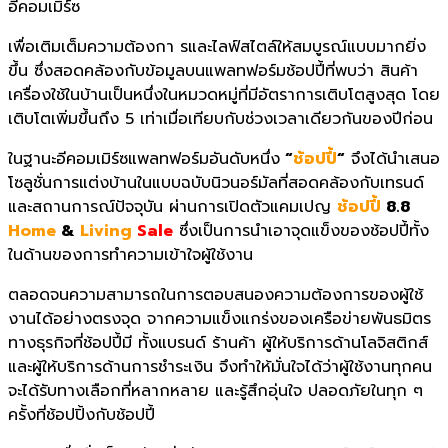
อีคอมเมิร์ซ
เพื่อเติมเต็มความต้องกา รและไลฟ์สไตล์ให้สมบูรณ์แบบมากยิ่ง
ขึ้น ซึ่งสอดคล้องกับข้อมูลบนแพลทฟอร์มช้อปปี้ที่พบว่า สินค้า
เครื่องใช้ในบ้านเป็นหนึ่งในหมวดหมู่ที่มีอัตราการเติบโตสูงสุด โดย
เติบโตเพิ่มขึ้นถึง 5 เท่าเมื่อเทียบกับช่วงเวลาเดียวกันของปีก่อน
ในฐานะอีคอมเมิร์ซแพลทฟอร์มอันดับหนึ่ง
“
ช้อปปี้
“
จึงได้นำเสนอ
โซลูชั่นการแต่งบ้านในแบบฉบับนิวนอร์มัลที่สอดคล้องกับเทรนด์
และสถานการณ์ปัจจุบัน ผ่านการเปิดตัวแคมเปญ
ช้อปปี้
8.8
Home
&
Living
Sale
ซึ่งเป็นการนำเอาจุดแข็งของช้อปปี้ทั้ง
ในด้านของการทำความเข้าใจผู้ใช้งาน
ตลอดจนความสามารถในการตอบสนองความต้องการของผู้ใช้
งานได้อย่างตรงจุด จากความแข็งแกร่งของเครือข่ายพันธมิตร
ทางธุรกิจที่ช้อปปี้มี ทั้งแบรนด์ ร้านค้า ผู้ให้บริการด้านโลจิสติกส์
และผู้ให้บริการด้านการชำระเงิน จึงทำให้มั่นใจได้ว่าผู้ใช้งานทุกคน
จะได้รับทางเลือกที่หลากหลาย และรู้สึกอุ่นใจ ปลอดภัยในทุก ๆ
ครั้งที่ช้อปปิ้งกับช้อปปี้