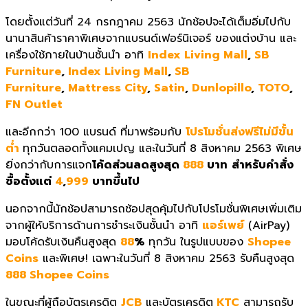
โดยตั้งแต่วันที่ 24 กรกฎาคม 2563 นักช้อปจะได้เต็มอิ่มไปกับ
นานาสินค้าราคาพิเศษจากแบรนด์เฟอร์นิเจอร์ ของแต่งบ้าน และ
เครื่องใช้ภายในบ้านชั้นนำ อาทิ
Index Living Mall
,
SB
Furniture
,
Index Living Mall
,
SB
Furniture
,
Mattress City
,
Satin
,
Dunlopillo
,
TOTO
,
FN Outlet
และอีกกว่า 100 แบรนด์ ที่มาพร้อมกับ
โปรโมชั่นส่งฟรีไม่มีขั้น
ต่ำ
ทุกวันตลอดทั้งแคมเปญ และในวันที่ 8 สิงหาคม 2563 พิเศษ
ยิ่งกว่ากับการแจก
โค้ดส่วนลดสูงสุด
888
บาท
สำหรับคำสั่ง
ซื้อตั้งแต่
4
,
999
บาทขึ้นไป
นอกจากนี้นักช้อปสามารถช้อปสุดคุ้มไปกับโปรโมชั่นพิเศษเพิ่มเติม
จากผู้ให้บริการด้านการชำระเงินชั้นนำ อาทิ
แอร์เพย์
(AirPay)
มอบโค้ดรับเงินคืนสูงสุด
88
%
ทุกวัน ในรูปแบบของ
Shopee
Coins
และพิเศษ! เฉพาะในวันที่ 8 สิงหาคม 2563 รับคืนสูงสุด
888 Shopee Coins
ในขณะที่ผู้ถือบัตรเครดิต
JCB
และบัตรเครดิต
KTC
สามารถรับ