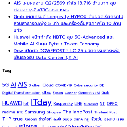
AIS เผยผลงาน Q2/2569 กำไร 13,716 ล้านบาท ลุย
ต่อยอดธุรกิจดิจิทัลครบวงจร
Grab เผยเทรนด์ Longevity-HYROX ดันยอดเรียกรถไป
สวนสาธารณะพุ่ง 5 เท่า และเครื่องดื่มสุขภาพโต 10 ล้าน
แก้ว
Huawei ผนึกกำลัง NBTC ลุย 5G-Advanced และ
Mobile AI รับยุค Byte + Token Economy
Dow เปิดตัว DOWFROST™ LC 25 นวัตกรรมสารหล่อ
เย็นรองรับ Data Center ยุค AI
Tag
AI
AIS
5G
Cloud
COVID-19
Cybersecurity
DE
Brother
dtac
DigitalTransformation
Grab
Epson
Gartner
GenerativeAI
ITday
HUAWEI
Kaspersky
NT
IoT
LINE
OPPO
Microsoft
ThailandPost
Samsung
realme
Shopee
Thailand Post
RTB
THP
true
หัวเว่ย
Xiaomi
ข่าวไอที
ซัมซุง
ดีแทค
ทรู
ออปโป้
เรียล
ช้อปปี้
เอไอเอส
ไปรษณีย์ไทย