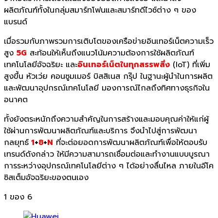
ผลิตภัณฑ์ทั้งในกลุ่มสมาร์ทโฟนและสมาร์ทดีไวซ์ต่าง ๆ ของ
แบรนด์
เมื่อรวมกับภาพรวมการเติบโตของเครือข่ายอินเทอร์เน็ตความเร็ว
สูง
5G
สะท้อนให้เห็นถึงแนวโน้มความต้องการใช้ผลิตภัณฑ์
เทคโนโลยีอัจฉริยะ และ
อินเทอร์เน็ตในทุกสรรพสิ่ง
(IoT) ที่เพิ่ม
สูงขึ้น หัวเว่ย คอนซูมเมอร์ บิสสิเนส กรุ๊ป ในฐานะผู้นำในการผลิต
และพัฒนาอุปกรณ์เทคโนโลยี มองการณ์ไกลถึงทิศทางธุรกิจใน
อนาคต
ทั้งยังตระหนักถึงความสำคัญในการสร้างและมอบคุณค่าให้แก่ผู้
ใช้ผ่านการพัฒนาผลิตภัณฑ์และบริการ จึงนำไปสู่การพัฒนา
กลยุทธ์
1
+
8
+
N
ที่จะต่อยอดการพัฒนาผลิตภัณฑ์เพื่อให้ตอบรับ
เทรนด์ดังกล่าว ให้มีความสามารถเชื่อมต่อและทำงานแบบบูรณา
การระหว่างอุปกรณ์เทคโนโลยีต่าง ๆ ได้อย่างลื่นไหล ภายในอีโค
ซิสเต็มอัจฉริยะของตนเอง
1
ของ 6