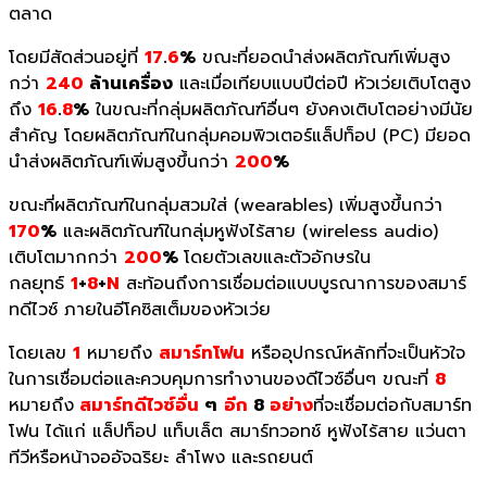
ตลาด
โดยมีสัดส่วนอยู่ที่
17
.
6
%
ขณะที่ยอดนำส่งผลิตภัณฑ์เพิ่มสูง
กว่า
240
ล้านเครื่อง
และเมื่อเทียบแบบปีต่อปี หัวเว่ยเติบโตสูง
ถึง
16
.
8
%
ในขณะที่กลุ่มผลิตภัณฑ์อื่นๆ ยังคงเติบโตอย่างมีนัย
สำคัญ โดยผลิตภัณฑ์ในกลุ่มคอมพิวเตอร์แล็ปท็อป (PC) มียอด
นำส่งผลิตภัณฑ์เพิ่มสูงขึ้นกว่า
200
%
ขณะที่ผลิตภัณฑ์ในกลุ่มสวมใส่ (wearables) เพิ่มสูงขึ้นกว่า
170
%
และผลิตภัณฑ์ในกลุ่มหูฟังไร้สาย (wireless audio)
เติบโตมากกว่า
200
%
โดยตัวเลขและตัวอักษรใน
กลยุทธ์
1
+
8
+
N
สะท้อนถึงการเชื่อมต่อแบบบูรณาการของสมาร์
ทดีไวซ์ ภายในอีโคซิสเต็มของหัวเว่ย
โดยเลข
1
หมายถึง
สมาร์ทโฟน
หรืออุปกรณ์หลักที่จะเป็นหัวใจ
ในการเชื่อมต่อและควบคุมการทำงานของดีไวซ์อื่นๆ ขณะที่
8
หมายถึง
สมาร์ทดีไวซ์อื่น
ๆ
อีก
8
อย่าง
ที่จะเชื่อมต่อกับสมาร์ท
โฟน ได้แก่ แล็ปท็อป แท็บเล็ต สมาร์ทวอทช์ หูฟังไร้สาย แว่นตา
ทีวีหรือหน้าจออัจฉริยะ ลำโพง และรถยนต์