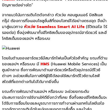
ปัญหาแต่อย่างใด”
จากแนวโน้มการเติบโตดังกล่าว หัวเว่ย คอนซูมเมอร์ บิสสิเนส
กรุ๊ป ต้องการที่จะมอบโซลูชั่นส์ที่ตอบโจทย์ได้อย่างตรงจุด จึงนำ
มาสู่แนวทาง
หัวเว่ย Seamless Smart AI Life
(ชีวิตเอไอ ไร้
รอยต่อ) ซึ่งมุ่งพัฒนาทั้งอีโคซิสเต็มของอุปกรณ์ฮาร์ดแวร์ และอี
โคซิสเต็มของแอปฯ หรือระบบ
โดยในด้านของฮาร์ดแวร์มีสมาร์ทโฟนเป็นหัวใจสำคัญ ขณะที่ด้าน
ของแอปฯ หรือระบบ มี
HMS
(Huawei Mobile Services) เป็น
ศูนย์กลาง ซึ่งการพัฒนาด้านฮาร์ดแวร์หรือตัวอุปกรณ์ดีไวซ์
ต่างๆ จะช่วยเพิ่มโอกาสให้ผู้ใช้ได้ลองใช้สมาร์ทดีไวซ์ตามไลฟ์
สไตล์ที่แตกต่างกันไปได้มากยิ่งขึ้น
ขณะที่การพัฒนาด้านแอปฯ หรือระบบ จะช่วยยกระดับ
ประสบการณ์การใช้งานให้ดียิ่งกว่าที่เคย ซึ่งทั้งสองอีโคซิสเต็มจะ
ได้รับการเชื่อมโยงและบูรณาการการทำงานผ่านเทคโนโลยีเอไอ
จากอัตราการเติบโตในแง่ของยอดการสั่งซื้อ และนำส่ง