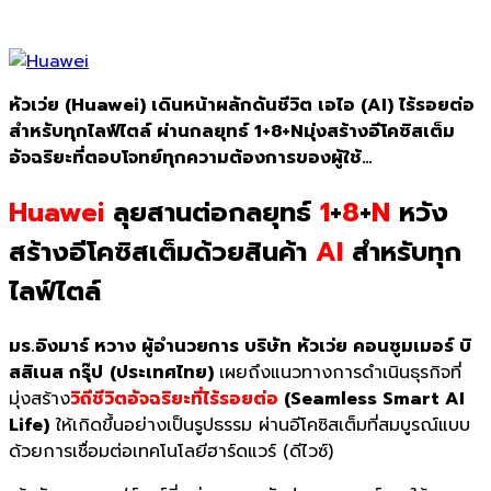
หัวเว่ย (Huawei) เดินหน้าผลักดันชีวิต เอไอ (AI) ไร้รอยต่อ
สำหรับทุกไลฟ์ไตล์ ผ่านกลยุทธ์ 1+8+Nมุ่งสร้างอีโคซิสเต็ม
อัจฉริยะที่ตอบโจทย์ทุกความต้องการของผู้ใช้…
Huawei
ลุยสานต่อกลยุทธ์
1
+
8
+
N
หวัง
สร้างอีโคซิสเต็มด้วยสินค้า
AI
สำหรับทุก
ไลฟ์ไตล์
มร.อิงมาร์ หวาง ผู้อำนวยการ บริษัท หัวเว่ย คอนซูมเมอร์ บิ
สสิเนส กรุ๊ป
(ประเทศไทย)
เผยถึงแนวทางการดำเนินธุรกิจที่
มุ่งสร้าง
วิถีชีวิตอัจฉริยะที่ไร้รอยต่อ
(Seamless Smart AI
Life)
ให้เกิดขึ้นอย่างเป็นรูปธรรม ผ่านอีโคซิสเต็มที่สมบูรณ์แบบ
ด้วยการเชื่อมต่อเทคโนโลยีฮาร์ดแวร์ (ดีไวซ์)