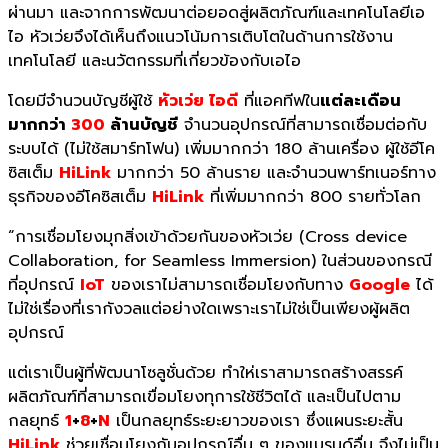
ผ่านมา และจากการพัฒนาต่อยอดสู่ผลิตภัณฑ์และเทคโนโลยีเอ
ไอ หัวเว่ยจึงได้เห็นถึงแนวโน้มการเติบโตในด้านการใช้งาน
เทคโนโลยี และนวัตกรรมที่เกี่ยวข้องกับเอไอ
โดยมีจำนวนบัญชีผู้ใช้
หัวเว่ย ไอดี
ที่แอคทีฟใน
แต่ละเดือน
มากกว่า
300
ล้านบัญชี
จำนวนอุปกรณ์ที่สามารถเชื่อมต่อกับ
ระบบได้ (ไม่ใช้สมาร์ทโฟน) เพิ่มมากกว่า 180 ล้านเครื่อง ผู้ใช้อีโค
ซิสเต็ม
HiLink
มากกว่า 50 ล้านราย และจำนวนพาร์ทเนอร์ทาง
ธุรกิจของอีโคซิสเต็ม
HiLink
ที่เพิ่มมากกว่า 800 รายทั่วโลก
“การเชื่อมโยงมุกสิ่งเข้าด้วยกันของหัวเว่ย (Cross device
Collaboration, for Seamless Immersion) ในส่วนของกรณี
ที่อุปกรณ์
IoT
ของเราไม่สามารถเชื่อมโยงกับทาง
Google
ได้
ไม่ใช่เรื่องที่เรากังวลแต่อย่างใดเพราะเราไม่ใช่เป็นเพียงผู้ผลิต
อุปกรณ์
แต่เราเป็นผู้ที่พัฒนาโซลูชั่นด้วย ทำให่เราสามารถสร้างสรรค์
ผลิตภัณฑ์ที่สามารถเขื่อมโยงทุการใช้ชีวิตได้ และเป็นไปตาม
กลยุทธ์
1
+
8
+
N
เป็นกลยุทธ์ระยะยาวของเรา ซึ่งแผนระยะสั้น
HiLink
ช่วยเชื่อมโยงกับอุปกรณ์อื่น ๆ ของแบรนด์อื่น จึงไม่เป็น