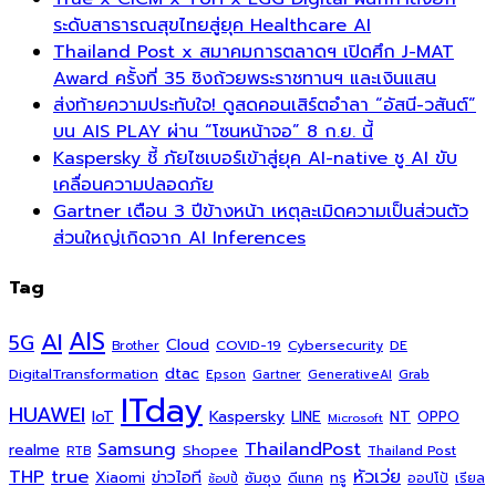
ระดับสาธารณสุขไทยสู่ยุค Healthcare AI
Thailand Post x สมาคมการตลาดฯ เปิดศึก J-MAT
Award ครั้งที่ 35 ชิงถ้วยพระราชทานฯ และเงินแสน
ส่งท้ายความประทับใจ! ดูสดคอนเสิร์ตอำลา “อัสนี-วสันต์”
บน AIS PLAY ผ่าน “โซนหน้าจอ” 8 ก.ย. นี้
Kaspersky ชี้ ภัยไซเบอร์เข้าสู่ยุค AI-native ชู AI ขับ
เคลื่อนความปลอดภัย
Gartner เตือน 3 ปีข้างหน้า เหตุละเมิดความเป็นส่วนตัว
ส่วนใหญ่เกิดจาก AI Inferences
Tag
AI
AIS
5G
Cloud
COVID-19
Cybersecurity
DE
Brother
dtac
DigitalTransformation
Grab
Epson
Gartner
GenerativeAI
ITday
HUAWEI
Kaspersky
NT
IoT
LINE
OPPO
Microsoft
ThailandPost
Samsung
realme
Shopee
Thailand Post
RTB
THP
true
หัวเว่ย
Xiaomi
ข่าวไอที
ซัมซุง
ดีแทค
ทรู
ออปโป้
เรียล
ช้อปปี้