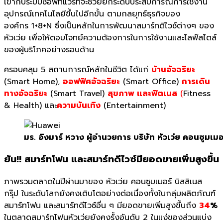
เข้ากับระบบซอฟท์แวร์ที่จะช่วยยกระดับประสบการณ์การใช้งาน
อุปกรณ์เทคโนโลยีขึ้นไปอีกขั้น ตามกลยุทธ์ธุรกิจของ
องค์กร 1+8+N ซึ่งเป็นหลักในการพัฒนาสมาร์ทดีไวซ์ต่างๆ ของ
หัวเว่ย เพื่อให้ตอบโจทย์ความต้องการในการใช้งานและไลฟ์สไตล์
ของผู้บริโภคอย่างรอบด้าน
ครอบคลุม 5 สถานการณ์หลักในชีวิต ได้แก่
บ้านอัจฉริยะ
(Smart Home),
ออฟฟิศอัจฉริยะ
(Smart Office)
การเดิน
ทางอัจฉริยะ
(Smart Travel)
สุขภาพ และฟิตเนส
(
Fitness
& Health) และ
ความบันเทิง
(Entertainment)
มร. อิงมาร์ หวาง ผู้อำนวยการ บริษัท หัวเว่ย คอนซูมเมอ
ยัน!! สมาร์ทโฟน และสมาร์ทดีไวซ์มียอดขายเพิ่มสูงขึ้น
ภาพรวมตลาดในปีผ่านมาของ หัวเว่ย คอนซูมเมอร์ บิสสิเนส
กรุ๊ป ในระดับโลกยังคงเติบโตอย่างต่อเนื่องทั้งในกลุ่มผลิตภัณฑ์
สมาร์ทโฟน และสมาร์ทดีไวซ์อื่น ๆ มียอดขายเพิ่มสูงขึ้นถึง
34
%
ในตลาดสมาร์ทโฟนหัวเว่ยยังคงรั้งอันดับ 2 ในแง่ของส่วนแบ่ง