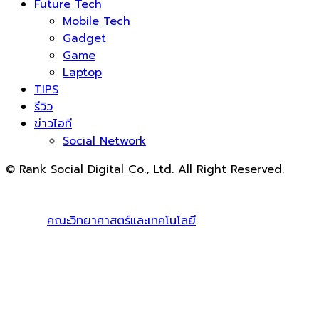
Future Tech
Mobile Tech
Gadget
Game
Laptop
TIPS
รีวิว
ข่าวไอที
Social Network
© Rank Social Digital Co., Ltd. All Right Reserved.
ดูแลและให้คำปรึกษาบริการ
รับทำ SEO
โดย Rank Social
Digital Co., Ltd. ทีมงานมืออาชีพ รับทำ SEO สายขาวเห็นผล
100% |
คณะวิทยาศาสตร์และเทคโนโลยี