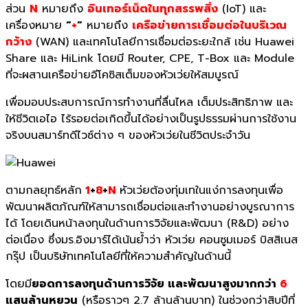
ส่วน
N
หมายถึง
อินเทอร์เน็ตในทุกสรรพสิ่ง
(IoT) และ
เครื่องหมาย
“
+
“
หมายถึง
เครือข่ายการเชื่อมต่อในบริเวณ
กว้าง
(WAN) และเทคโนโลยีการเชื่อมต่อระยะใกล้ เช่น Huawei
Share และ HiLink โดยมี Router, CPE, T-Box และ Module
ที่จะผสานเครือข่ายอีโคซิสเต็มของหัวเว่ยให้สมบูรณ์
เพื่อมอบประสบการณ์การทำงานที่ลื่นไหล เต็มประสิทธิภาพ และ
ให้ชีวิตเอไอ ไร้รอยต่อเกิดขึ้นได้อย่างเป็นรูปธรรมผ่านการใช้งาน
จริงบนสมาร์ทดีไวซ์ต่าง ๆ ของหัวเว่ยในชีวิตประจำวัน
ตามกลยุทธ์หลัก
1
+
8
+
N
หัวเว่ยต้องทุ่มเทในแง่การลงทุนเพื่อ
พัฒนาผลิตภัณฑ์ให้สามารถเชื่อมต่อและทำงานอย่างบูรณาการ
ได้ โดยเดินหน้าลงทุนในด้านการวิจัยและพัฒนา (R&D) อย่าง
ต่อเนื่อง ซึ่งมร.อิงมาร์ได้เน้นย้ำว่า หัวเว่ย คอนซูมเมอร์ บิสสิเนส
กรุ๊ป เป็นบริษัทเทคโนโลยีที่ให้ความสำคัญในด้านนี้
โดยมี
ยอดการลงทุนด้านการวิจัย และพัฒนาสูงมากกว่า
6
แสนล้านหยวน
(หรือราวๆ 2.7 ล้านล้านบาท) ในช่วงกว่าสิบปีที่