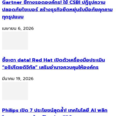
Gartner ชี้ทางรอดองค์กร! ใช้ CSBI ปฏิรูปความ
ปลอดภัยไซเบอร์ สร้างธุรกิจยืดหยุ่นรับมือภัยคุกคาม
ทุกรูปแบบ
เมษายน 6, 2026
ชี้ชะตา data! Red Hat เปิดตัวเครื่องมือประเมิน
“อธิปไตยดิจิทัล” เสริมอำนาจควบคุมให้องค์กร
มีนาคม 19, 2026
Philips เปิด 7 ประโยชน์สุดล้ำ! เทคโนโลยี AI พลิก