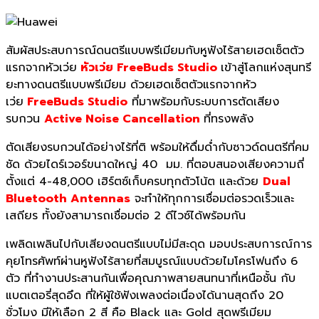
สัมผัสประสบการณ์ดนตรีแบบพรีเมียมกับหูฟังไร้สายเฮดเซ็ตตัว
แรกจากหัวเว่ย
หัวเว่ย FreeBuds Studio
เข้าสู่โลกแห่งสุนทรี
ยะทางดนตรีแบบพรีเมียม ด้วยเฮดเซ็ตตัวแรกจากหัว
เว่ย
FreeBuds Studio
ที่มาพร้อมกับระบบการตัดเสียง
รบกวน
Active Noise Cancellation
ที่ทรงพลัง
ตัดเสียงรบกวนได้อย่างไร้ที่ติ พร้อมให้ดื่มด่ำกับซาวด์ดนตรีที่คม
ชัด ด้วยไดร์เวอร์ขนาดใหญ่ 40 มม. ที่ตอบสนองเสียงความถี่
ตั้งแต่ 4-48,000 เฮิร์ตซ์เก็บครบทุกตัวโน้ต และด้วย
Dual
Bluetooth Antennas
จะทำให้ทุกการเชื่อมต่อรวดเร็วและ
เสถียร ทั้งยังสามารถเชื่อมต่อ 2 ดีไวซ์ได้พร้อมกัน
เพลิดเพลินไปกับเสียงดนตรีแบบไม่มีสะดุด มอบประสบการณ์การ
คุยโทรศัพท์ผ่านหูฟังไร้สายที่สมบูรณ์แบบด้วยไมโครโฟนถึง 6
ตัว ที่ทำงานประสานกันเพื่อคุณภาพสายสนทนาที่เหนือชั้น กับ
แบตเตอรี่สุดอึด ที่ให้ผู้ใช้ฟังเพลงต่อเนื่องได้นานสุดถึง 20
ชั่วโมง มีให้เลือก 2 สี คือ Black และ Gold สุดพรีเมียม