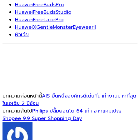
HuaweiFreeBudsPro
HuaweiFreeBudsStudio
HuaweiFreeLacePro
HuaweiXGentleMonsterEyewearII
หัวเว่ย
บทความก่อนหน้านี้
AIS ยืนหนึ่งองค์กรดีเด่นที่น่าทำงานมากที่สุด
ในเอเชีย 2 ปีซ้อน
บทความถัดไป
Philips ปลื้มยอดโต 64 เท่า จากแคมเปญ
Shopee 9.9 Super Shopping Day