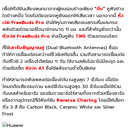
เพื่อให้ได้ยินเสียงสนทนาจากผู้คนรอบข้างเพียง
“
บีบ
“
หูฟังข้าง
ใดข้างหนึ่ง โดยไม่ต้องถอดหูฟังออกให้เสียเวลา นอกจากนี้
หัว
เว่ย
FreeBuds Pro
ยังให้คุณภาพเสียงเบสกระหึ่มและทรง
พลังด้วยไดรเวอร์ไดนามิกขนาด 11 มม. และที่สำคัญยิ่งกว่านั้น
หัวเว่ย
FreeBuds Pro
ยังเป็นหูฟัง
TWS
ตัวแรกของโลก
ที่ใช้
เสารับสัญญาณคู่
(Dual Bluetooth Antennas) ซึ่งจะ
ทำให้การเชื่อมต่อระหว่างดีไวซ์เสถียรขึ้น รวมถึงสามารถเชื่อมต่อ
กับดีไวซ์ 2 เครื่องได้พร้อม ๆ กัน ใช้งานสลับไปมาไม่มีสะดุด และ
ด้วยชิปเซ็ต
Kirin A1
ซึ่งใช้พลังงานต่ำเป็นพิเศษ
ทำให้สามารถฟังเพลงต่อเนื่องได้นานสูงสุด 7 ชั่วโมง เมื่อปิด
โหมดตัดเสียงรบกวน และใช้ได้นานสูงสุด 30 ชั่วโมงเมื่อใช้ร่วม
กับเคสสำหรับชาร์จ รองรับการชาร์จไร้สายทั้งจากตัวเครื่องชาร์จ
หรือจากอุปกรณ์ที่มีฟังก์ชัน
Reverse Charing
โดยมีให้เลือก
ถึง 3 สี คือ Carbon Black, Ceramic White และ Silver
Frost