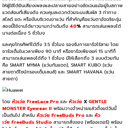
ให้ผู้ใช้ได้ยินเสี
ยงเพลงและปลายสายอย่างชัดเจนแม้
อยู่ในสภาพ
แวดล้อมที่เสียงดัง ควบคุมสะดวกด้วย
ระบบสัมผัส
3
ท่าทาง :
สไลด์ แตะ หรือบีบบริเวณขาแว่น ที่สำคัญคือแว่นตาอัจฉริยะรุ่
น
สองนี้ใช้งานได้ยาวนานกว่าเดิ
มถึง
40
%
สามารถเล่นเพลงได้
นานต่อเนื่อง
5
ชั่วโมง
และคุยโทรศัพท์ได้ถึง
3.5
ชั่วโมง รองรับการชาร์จไร้สาย โดย
ชาร์จเต็มในเวลาเพียง
90
นาที หรือชาร์จเพียงแค่
15
นาทีก็
สามารถเล่นเพลงได้ถึง
1
ชั่วโมง มีให้เลือกถึง
3
แบบด้วยกัน
คือ
SMART MYMA (
แว่นกันแดด)
, SMART KUBO (
แว่น
สายตาดีไซน์กรอบเต็มเลนส์) และ
SMART HAVANA (
แว่น
สายตา)
โดย
หัวเว่ย
FreeLace Pro
และ
หัวเว่ย
X
GENTLE
MONSTER Eyewear II
พร้อมวางจำหน่ายแล้วตั้งแต่วั
นนี้
เป็นต้นไป สำหรับ
หัวเว่ย
FreeBuds Pro
และ
หัว
เว่ย
FreeBuds Studio
สามารถสั่งจอง (พรีออเดอร์) พร้อม