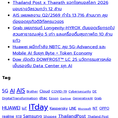
Thailand Post x Thairath แจกโชคบอลโลก 2026
มอบรางวัลรวมกว่า 12 ล้าน
AIS เผยผลงาน Q2/2569 กำไร 13,716 ล้านบาท ลุย
ต่อยอดธุรกิจดิจิทัลครบวงจร
Grab เผยเทรนด์ Longevity-HYROX ดันยอดเรียกรถไป
สวนสาธารณะพุ่ง 5 เท่า และเครื่องดื่มสุขภาพโต 10 ล้าน
แก้ว
Huawei ผนึกกำลัง NBTC ลุย 5G-Advanced และ
Mobile AI รับยุค Byte + Token Economy
Dow เปิดตัว DOWFROST™ LC 25 นวัตกรรมสารหล่อ
เย็นรองรับ Data Center ยุค AI
Tag
AI
AIS
5G
Cloud
COVID-19
Cybersecurity
DE
Brother
dtac
DigitalTransformation
Grab
Epson
Gartner
GenerativeAI
ITday
HUAWEI
Kaspersky
NT
IoT
LINE
OPPO
Microsoft
ThailandPost
Samsung
realme
Shopee
Thailand Post
RTB