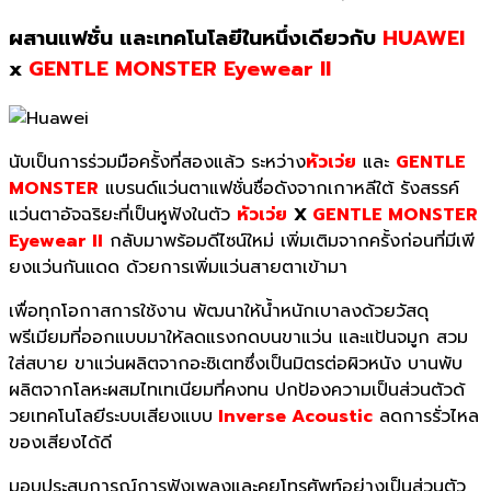
ผสานแฟชั่น และเทคโนโลยีในหนึ่
งเดียวกับ
HUAWEI
x
GENTLE MONSTER Eyewear II
นับเป็นการร่วมมือครั้งที่
สองแล้ว ระหว่าง
หัวเว่ย
และ
GENTLE
MONSTER
แบรนด์แว่นตาแฟชั่นชื่อดั
งจากเกาหลีใต้ รังสรรค์
แว่นตาอัจฉริยะที่เป็
นหูฟังในตัว
หัวเว่ย
X
GENTLE MONSTER
Eyewear II
กลับมาพร้อมดีไซน์ใหม่ เพิ่มเติมจากครั้งก่อนที่มีเพี
ยงแว่นกันแดด ด้วยการเพิ่มแว่นสายตาเข้ามา
เพื่อทุกโอกาสการใช้งาน พัฒนาให้น้ำหนักเบาลงด้วยวัสดุ
พรีเมียมที่ออกแบบมาให้
ลดแรงกดบ
นขาแว่น และแป้นจมูก สวม
ใส่สบาย ขาแว่นผลิตจากอะซิเตทซึ่งเป็นมิ
ตรต่อผิวหนัง บานพับ
ผลิตจากโลหะผสมไทเทเนี
ยมที่คงทน ปกป้องความเป็นส่วนตัวด้
วยเทคโนโลยีระบบเสียงแบบ
Inverse Acoustic
ลดการรั่วไหล
ของเสียงได้ดี
มอบประสบการณ์การฟังเพลงและคุ
ยโทรศัพท์อย่างเป็นส่วนตัว