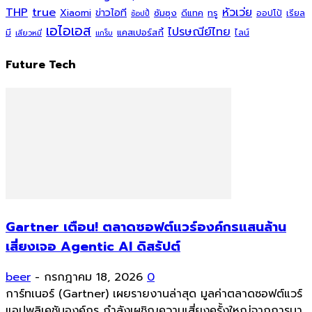
THP
true
หัวเว่ย
Xiaomi
ข่าวไอที
ซัมซุง
ดีแทค
ทรู
ออปโป้
เรียล
ช้อปปี้
เอไอเอส
ไปรษณีย์ไทย
แคสเปอร์สกี้
มี
ไลน์
เสียวหมี่
แกร็บ
Future Tech
Gartner เตือน! ตลาดซอฟต์แวร์องค์กรแสนล้าน
เสี่ยงเจอ Agentic AI ดิสรัปต์
beer
-
กรกฎาคม 18, 2026
0
การ์ทเนอร์ (Gartner) เผยรายงานล่าสุด มูลค่าตลาดซอฟต์แวร์
แอปพลิเคชันองค์กร กำลังเผชิญความเสี่ยงครั้งใหญ่จากการมา