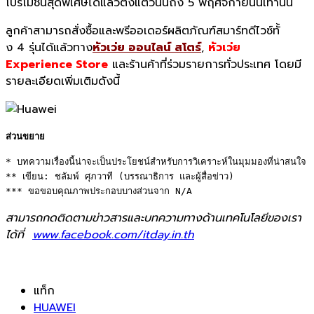
โปรโมชั่นสุดพิเศษได้แล้
วตั้งแต่วันนี้ถึง
5
พฤศจิกายนนี้เท่านั้น
ลูกค้าสามารถสั่งซื้อและพรี
ออเดอร์ผลิตภัณฑ์สมาร์ทดีไวซ์ทั้
ง
4
รุ่นได้แล้วทาง
หัวเว่ย ออนไลน์ สโตร์
,
หัวเว่ย
Experience Store
และร้านค้าที่ร่วมรายการทั่
วประเทศ โดยมี
รายละเอียดเพิ่มเติมดังนี้
ส่วนขยาย
* บทความเรื่องนี้น่าจะเป็นประโยชน์สำหรับการวิเคราะห์ในมุมมองที่น่าสนใจ 

** เขียน: ชลัมพ์ ศุภวาที (บรรณาธิการ และผู้สื่อข่าว) 

*** ขอขอบคุณภาพประกอบบางส่วนจาก N/A
สามารถกดติดตามข่าวสารและบทความทางด้านเทคโนโลยีของเรา
ได้ที่
www.facebook.com/itday.in.th
แท็ก
HUAWEI