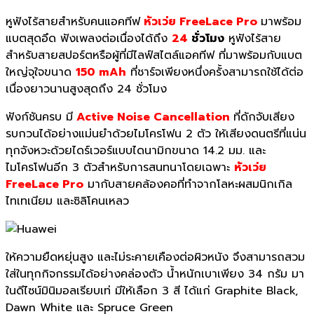
หูฟังไร้สายสำหรับคนแอคทีฟ
หัวเว่ย FreeLace Pro
มาพร้อม
แบตสุดอึด ฟังเพลงต่อเนื่องได้ถึง
24
ชั่วโมง
หูฟังไร้สาย
สำหรับสายสปอร์ตหรือผู้ที่มีไลฟ์สไตล์แอคทีฟ ที่มาพร้อมกับแบต
ใหญ่จุใจขนาด
150 mAh
ที่ชาร์จเพียงหนึ่งครั้งสามารถใช้ได้ต่อ
เนื่องยาวนานสูงสุดถึง 24 ชั่วโมง
ฟังก์ชันครบ มี
Active Noise Cancellation
ที่ดักจับเสียง
รบกวนได้อย่างแม่นยำด้วยไมโครโฟน 2 ตัว ให้เสียงดนตรีที่แน่น
ทุกจังหวะด้วยไดร์เวอร์แบบไดนามิกขนาด 14.2 มม. และ
ไมโครโฟนอีก 3 ตัวสำหรับการสนทนาโดยเฉพาะ
หัวเว่ย
FreeLace Pro
มากับสายคล้องคอที่ทำจากโลหะผสมนิกเกิล
ไทเทเนียม และซิลิโคนเหลว
ให้ความยืดหยุ่นสูง และไม่ระคายเคืองต่อผิวหนัง จึงสามารถสวม
ใส่ในทุกกิจกรรมได้อย่างคล่องตัว น้ำหนักเบาเพียง 34 กรัม มา
ในดีไซน์มินิมอลเรียบเท่ มีให้เลือก 3 สี ได้แก่ Graphite Black,
Dawn White และ Spruce Green