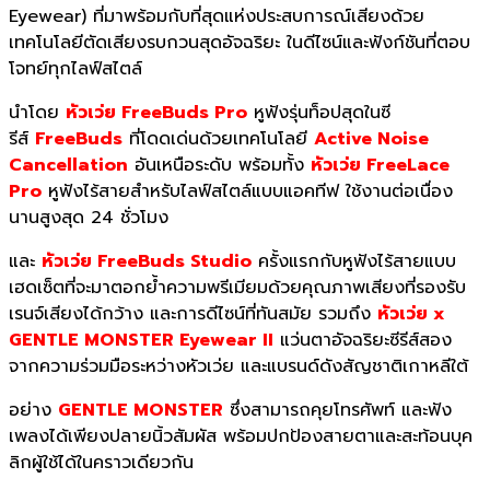
Eyewear)
ที่มาพร้อมกับที่สุดแห่
งประสบการณ์เสียงด้วย
เทคโนโลยี
ตัดเสียงรบกวนสุดอัจฉริยะ ในดีไซน์และฟังก์ชันที่ตอบ
โจทย์
ทุกไลฟ์สไตล์
นำโดย
หัวเว่ย
FreeBuds Pro
หูฟังรุ่นท็อปสุดในซี
รีส์
FreeBuds
ที่โดดเด่นด้วยเทคโนโลยี
Active Noise
Cancellation
อันเหนือระดับ พร้อมทั้ง
หัวเว่ย
FreeLace
Pro
หูฟังไร้สายสำหรับไลฟ์สไตล์
แบบแอคทีฟ ใช้งานต่อเนื่อง
นานสูงสุด
24
ชั่วโมง
และ
หัวเว่ย FreeBuds Studio
ครั้งแรกกับหูฟังไร้
สายแบบ
เฮดเซ็ตที่จะมาตอกย้ำ
ความพรีเมียมด้วยคุณภาพเสียงที่
รองรับ
เรนจ์เสียงได้กว้าง และการดีไซน์ที่ทันสมัย รวมถึง
หัวเว่ย
x
GENTLE MONSTER Eyewear II
แว่นตาอัจฉริยะซีรีส์
สอง
จากความร่วมมือระหว่างหัวเว่
ย และแบรนด์ดังสัญชาติเกาหลีใต้
อย่าง
GENTLE MONSTER
ซึ่งสามารถคุยโทรศัพท์ และฟั
ง
เพลงได้เพียงปลายนิ้วสัมผัส พร้อมปกป้องสายตาและสะท้อนบุค
ลิ
กผู้ใช้ได้ในคราวเดียวกัน