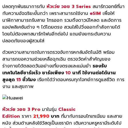
ปลดทุกพันธนาการกับ
หัวเว่ย วอช
3
Series
สมาร์ทวอทช์ที่มา
กับความอัจฉริ
ยะขั้นกว่า เพราะสามารถใช้งาน
eSIM
เพื่อให้
นาฬิกาสามารถรับสาย โทรออก รวมถึงดาวน์โหลด และจัดการ
แอปพลิ
เคชันต่าง ๆ ได้โดยตรง สวมใส่ไปวิ่งออกกำลังกายได้
โดยไม่ต้องพกสมาร์ทโฟนอีกต่อไป แถมยังยกระดับความ
ปลอดภัยของผู้
สวมใส่
ด้
วยความสามารถในการตรวจจั
บการหกล้มอัตโนมัติ พร้อม
สามารถขอความช่วยเหลือฉุ
กเฉิน ตรวจวัดค่าสำคัญของ
ร่างกายได้
ตลอดวันอย่างเที่ยงตรงและแม่นยำ
รองรับ
เทคโนโลยีชาร์จเร็ว ชาร์จเพียง
10
นาที ใช้งานต่อได้นาน
สูงสุด
15
ชั่วโมง
เรียกได้ว่าตอบครบทุกโจทย์การดู
แลชีวิต การ
งาน และสุขภาพ
หัวเว่ย วอช
3 Pro
มาในรุ่น
Classic
Edition
ราคา
21
,
990
บาท
ที่มากับกรอบไทเทเนียม และสาย
หนั
ง ส่วนด้านหลังใช้วัสดุเป็นเซรามิ
ก เติมความหรูหรามีระดับไป