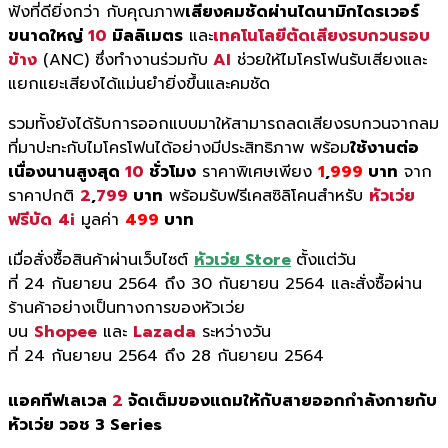
ฟังที่
ดียิ่งกว่า กับคุณภาพ
เสียงคมชัดผ่านไดนามิ
กไดรเวอร์
ขนาดใหญ่
10
มิลลิเมตร
และ
เทคโนโลยีตัดเสียงรบกวนรอบ
ข้
าง
(ANC)
ซึ่งทำงานร่วมกับ
AI
ช่วยให้ไมโครโฟนรับเสี
ยงและ
แยกแยะเสียงได้แม่นยำยิ่
งขึ้นและคมชัด
รวมทั้งยังได้รับการออกแบบมาให้
สามารถลดเสียงรบกวนจากลม
ที่
มาปะทะกับไมโครโฟนได้อย่างมี
ประสิทธิภาพ พร้อม
ใช้งานต่อ
เนื่องนานสูงสุด
10
ชั่วโมง
ราคาพิเศษเพียง
1
,
999
บาท
จาก
ราคาปกติ
2
,
799
บาท
พร้อมรับฟรีเคสซิลิโคนสำหรับ
หัวเว่ย
ฟรีบัด
4i
มูลค่า
499
บาท
เมื่อสั่งซื้อสินค้าผ่านเว็
บไซต์
หัวเว่ย Store
ตั้งแต่วัน
ที่
24
กันยายน
2564
ถึง
30
กันยายน
2564
และสั่งซื้อผ่าน
ร้านค้าอย่างเป็
นทางการของหัวเว่ย
บน
Shopee
และ
Lazada
ระหว่างวัน
ที่
24
กันยายน
2564
ถึง
28
กันยายน
2564
แอคทีฟเลเวล
2
จัดเต็มของแถมให้กับสายออกกำลั
งกายกับ
หัวเว่ย วอช
3
Series