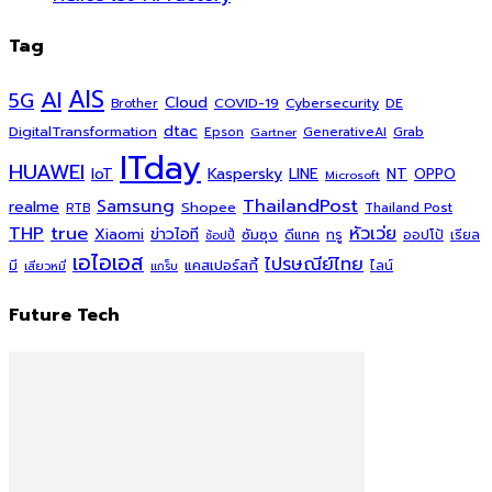
Tag
AI
AIS
5G
Cloud
COVID-19
Cybersecurity
DE
Brother
dtac
DigitalTransformation
Grab
Epson
Gartner
GenerativeAI
ITday
HUAWEI
Kaspersky
NT
IoT
LINE
OPPO
Microsoft
ThailandPost
Samsung
realme
Shopee
Thailand Post
RTB
THP
true
หัวเว่ย
Xiaomi
ข่าวไอที
ซัมซุง
ดีแทค
ทรู
ออปโป้
เรียล
ช้อปปี้
เอไอเอส
ไปรษณีย์ไทย
แคสเปอร์สกี้
มี
ไลน์
เสียวหมี่
แกร็บ
Future Tech