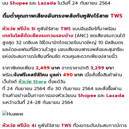
บน
Shopee
และ
Lazada
ในวันที่
24
กันยายน
2564
ดื่มด่ำคุณภาพเสียงอันทรงพลังกับหูฟังไร้สาย
TWS
หัวเว่ย ฟรีบัด 3i
หูฟังไร้สาย
TWS
แบบอินเอียร์ที่มาพร้อม
เทคโนโลยีตัดเสียงรบกวนรอบข้าง
(ANC) ลดเสียงรบกวนได้
สูงสุด 32 เดซิเบล ใช้ไดนามิกไดรเวอร์ขนาดใหญ่ 10 มิลลิเมตร
และไดอะแฟรมที่มีความไวสูง มอบเสียงเบสทรงพลังและสุนทรียะ
แห่งประสบการณ์เสียงที่คมชัด ควบคุมสะดวกเพียงปลายนิ้ว
ราคาพิเศษเพียง
2
,
499
บาท
จากราคาปกติ
3
,
299
บา
ท
พร้อม
รับฟรีเคสซิลิโคน มูลค่า
490
บาท
เมื่อสั่งซื้อสินค้าผ่าน
เว็บไซต์
หัวเว่ย Store
ตั้งแต่วัน
ที่ 24 กันยายน 2564 ถึง 30 กันยายน 2564 และสั่งซื้อผ่าน
ร้านค้าอย่างเป็นทางการของหัวเว่ยบน
Shopee
และ
Lazada
ระหว่างวันที่ 24-28 กันยายน 2564
หัวเว่ย ฟรีบัด
4i
หูฟังไร้สาย
TWS
ที่จะยกระดับประสบกาณ์การ