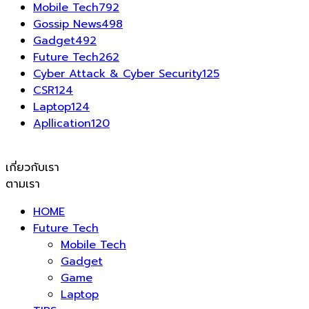
Mobile Tech
792
Gossip News
498
Gadget
492
Future Tech
262
Cyber Attack & Cyber Security
125
CSR
124
Laptop
124
Apllication
120
เกี่ยวกับเรา
ตามเรา
HOME
Future Tech
Mobile Tech
Gadget
Game
Laptop