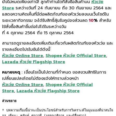
ยังไม่หมดเพียงเท่านี้! ลูกค้าท่านใดที่สั่งซื้อสินค้าบน
หัวเว่ย
Store
ระหว่างวันที่ 24 กันยายน ถึง 30 กันยายน 2564 และ
แสดงความคิดเห็นที่มีต่อผลิตภัณฑ์ของหัวเว่ยลงบนเว็บไซต์ใน
ระยะเวลากิจกรรม จะได้รับสิทธิ์ลุ้นรับคูปองส่วนลด
10
%
สำหรับ
ใช้สั่งซื้อสินค้าชิ้นต่อไปได้ในระหว่างวัน
ที่ 4 ตุลาคม 2564 ถึง 15 ตุลาคม 2564
สามารถดูรายละเอียดเพิ่มเติมเกี่ยวกับผลิตภัณฑ์ของหัวเว่ย และ
รายละเอียดโปรโมชันได้ดังนี้
หัวเว่ย Online Store
,
Shopee หัวเว่ย Official Store
,
Lazada หัวเว่ย Flagship Store
หมายเหตุ
: เงื่อนไขเป็นไปตามที่กำหนด ขอสงวนสิทธิในการ
เปลี่ยนแปลงโดยไม่ต้องแจ้งให้ทราบล่วงหน้า
หัวเว่ย Online Store
,
Shopee หัวเว่ย Official
Store
,
Lazada หัวเว่ย Flagship Store
ส่วนขยาย
* บทความเรื่องนี้น่าจะเป็นประโยชน์สำหรับการวิเคราะห์ในมุมมองที่น่าสนใจ 

** เขียน: ชลัมพ์ ศุภวาที (บรรณาธิการ และผู้สื่อข่าว) 
