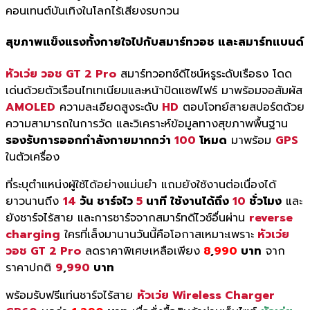
คอนเทนต์บันเทิงในโลกไร้เสียงรบกวน
สุขภาพแข็งแรงทั้งกายใจไปกับสมาร์ทวอช และสมาร์ทแบนด์
หัวเว่ย วอช GT 2 Pro
สมาร์ทวอทช์ดีไซน์หรูระดับเรือธง โดด
เด่นด้วยตัวเรือนไทเทเนียมและหน้าปัดแซฟไฟร์ มาพร้อมจอสัมผัส
AMOLED
ความละเอียดสูงระดับ
HD
ตอบโจทย์สายสปอร์ตด้วย
ความสามารถในการวัด และวิเคราะห์ข้อมูลทางสุขภาพพื้นฐาน
รองรับการออกกำลังกายมากกว่า
100
โหมด
มาพร้อม
GPS
ในตัวเครื่อง
ที่ระบุตำแหน่งผู้ใช้ได้อย่างแม่นยำ แถมยังใช้งานต่อเนื่องได้
ยาวนานถึง
14
วัน ชาร์จไว
5
นาที ใช้งานได้ถึง
10
ชั่วโมง
และ
ยังชาร์จไร้สาย และการชาร์จจากสมาร์ทดีไวซ์อื่นผ่าน
reverse
charging
ใครที่เล็งมานานวันนี้คือโอกาสเหมาะเพราะ
หัวเว่ย
วอช GT 2 Pro
ลดราคาพิเศษเหลือเพียง
8
,
990
บาท
จาก
ราคาปกติ
9
,
990
บาท
พร้อมรับฟรีแท่นชาร์จไร้สาย
หัวเว่ย Wireless Charger