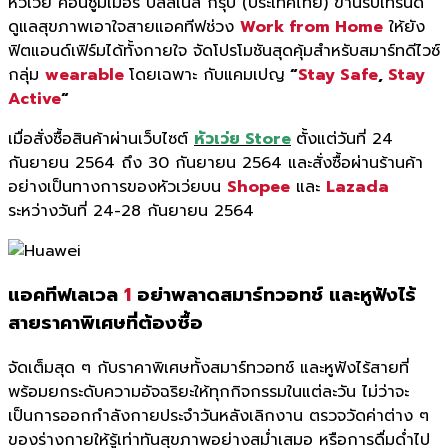
หัวเว่ย คอนซูมเมอร์ บิสสิเนส กรุ๊ป (ประเทศไทย) ขานรับเทรนด์
ดูแลสุขภาพเอาใจสายแอคทีฟช่วง
Work from Home
ให้ยัง
ฟิตแอนด์เฟิร์มได้ทั้งกายใจ จัดโปรโมชันสุดคุ้มสำหรับสมาร์ทดีไวซ์
กลุ่ม
wearable
โดยเฉพาะ กับแคมเปญ
“
Stay Safe
,
Stay
Active
“
เมื่อสั่งซื้อสินค้าผ่านเว็บไซต์
หัวเว่ย Store
ตั้งแต่วันที่ 24
กันยายน 2564 ถึง 30 กันยายน 2564 และสั่งซื้อผ่านร้านค้า
อย่างเป็นทางการของหัวเว่ยบน
Shopee
และ
Lazada
ระหว่างวันที่ 24-28 กันยายน 2564
แอคทีฟเลเวล
1
อย่าพลาดสมาร์ทวอทช์ และหูฟังไร้
สายราคาพิเศษที่ต้องซื้อ
จัดเต็มสุด ๆ กับราคาพิเศษทั้งสมาร์ทวอทช์ และหูฟังไร้สายที่
พร้อมยกระดับความอัจฉริยะให้ทุกกิจกรรมในแต่ละวัน ไม่ว่าจะ
เป็นการออกกำลังกายประจำวันหลังเลิกงาน ตรวจวัดค่าต่าง ๆ
ของร่างกายให้รู้เท่าทันสุขภาพอย่างสม่ำเสมอ หรือการดื่มด่ำไป