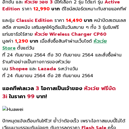
อีกขั้น และ
หัวเว่ย วอช
3
มีให้เลือก
2
รุ่น ได้แก่ รุ่น
Active
Edition
ราคา
12
,
990
บาท
ดีไซน์สปอร์ตเหมาะกับสายแอคทีฟ
และรุ่น
Classic Edition
ราคา
14
,
490
บาท
หน้าปัดสเตนเลส
สตีล สายหนัง เสริมลุคให้ดูดีแม้ในวันสบาย ๆ
ทั้ง
3
รุ่นรับฟรี
แท่นชาร์จไร้สาย
หัวเว่ย Wireless Charger CP60
มูลค่า
1
,
290
บาท
เมื่อสั่งซื้อสินค้าผ่านเว็
บไซต์
หัวเว่ย
Store
ตั้งแต่วัน
ที่
24
กันยายน
2564
ถึง
30
กันยายน
2564
และสั่งซื้อผ่าน
ร้านค้าอย่างเป็
นทางการของหัวเว่ย
บน
Shopee
และ
Lazada
ระหว่างวัน
ที่
24
กันยายน
2564
ถึง
28
กันยายน
2564
แอคทีฟเลเวล
3
โอกาสเป็นเจ้าของ
หัวเว่ย ฟรีบัด
3
i
ในราคา
99
บาท!
ปักหมุดแจ้งเตือนกันให้ไว! ย้ำว่าต้องเร็ว เพราะโอกาสแบบนี้ไม่ได้
เวียนมาบรรจบกันบ่อยๆ กับการลดราคา
Flash Sale
ครั้ง