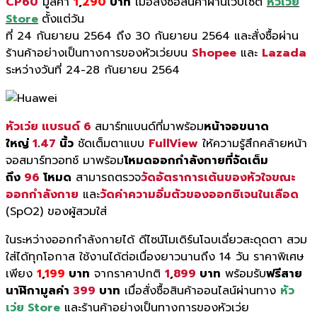
CP60
มูลค่า
1
,
290
บาท
เมื่อสั่งซื้อสินค้าผ่านเว็บไซต์
หัวเว่ย
Store
ตั้งแต่วัน
ที่ 24 กันยายน 2564 ถึง 30 กันยายน 2564 และสั่งซื้อผ่าน
ร้านค้าอย่างเป็นทางการของหัวเว่ยบน
Shopee
และ
Lazada
ระหว่างวันที่ 24-28 กันยายน 2564
หัวเว่ย แบรนด์ 6
สมาร์ทแบนด์ที่มาพร้อม
หน้
าจอขนาด
ใหญ่
1
.
47
นิ้ว
ชัดเต็มตาแบบ
FullView
ให้ความรู้สึกคล้ายหน้า
จอสมาร์
ทวอทช์ มาพร้อม
โหมดออกกำลังกายที่จั
ดเต็ม
ถึง
96
โหมด
สามารถตรวจ
วัดอัตราการเต้นของหั
วใจขณะ
ออกกำลังกาย
และ
วัดค่าความอิ่มตัวของออกซิ
เจนในเลือด
(
SpO
2) ของผู้สวมใส่
ในระหว่างออกกำลั
งกายได้ ดีไซน์โมเดิร์นโฉบเฉี่ยวสะดุดตา สวม
ใส่ได้ทุกโอกาส ใช้งานได้ต่อเนื่องยาวนานถึง 14 วัน ราคาพิเศษ
เพียง
1
,
199
บาท
จากราคาปกติ
1
,
899
บาท
พร้อมรับ
ฟรีสาย
นาฬิกามูลค่า
399
บาท
เมื่อสั่งซื้อสินค้าออนไลน์ผ่
านทาง
หัว
เว่ย Store
และร้านค้าอย่างเป็นทางการของหั
วเว่ย