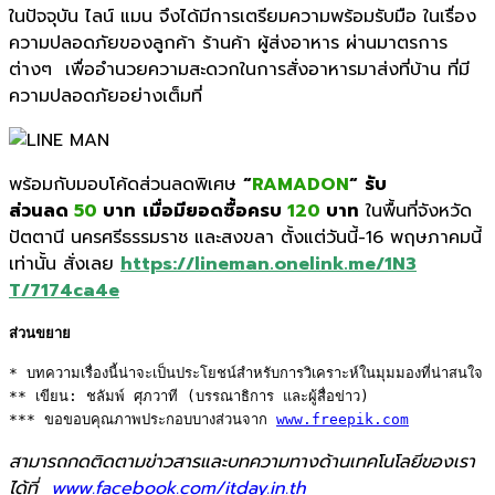
ในปัจจุบัน ไลน์ แมน
จึงได้มีการเตรียมความพร้อมรั
บมือ ในเรื่อง
ความปลอดภัยของลูกค้า ร้านค้า ผู้ส่งอาหาร ผ่านมาตรการ
ต่างๆ
เพื่ออำนวยความสะดวกในการสั่
งอาหารมาส่งที่บ้าน ที่มี
ความปลอดภัยอย่างเต็มที่
พร้อมกับมอบโค้ดส่วนลดพิเศษ
“
RAMADON
“
รับ
ส่วนลด
50
บาท
เมื่อมียอดซื้อครบ
120
บาท
ในพื้นที่จังหวัด
ปัตตานี นครศรีธรรมราช และสงขลา ตั้งแต่วันนี้-
16
พฤษภาคมนี้
เท่านั้น สั่งเลย
https://lineman.onelink.me/
1
N
3
T/
7174
ca
4
e
ส่วนขยาย
* บทความเรื่องนี้น่าจะเป็นประโยชน์สำหรับการวิเคราะห์ในมุมมองที่น่าสนใจ 

** เขียน: ชลัมพ์ ศุภวาที (บรรณาธิการ และผู้สื่อข่าว) 

*** ขอขอบคุณภาพประกอบบางส่วนจาก 
www.freepik.com
สามารถกดติดตามข่าวสารและบทความทางด้านเทคโนโลยีของเรา
ได้ที่
www.facebook.com/itday.in.th