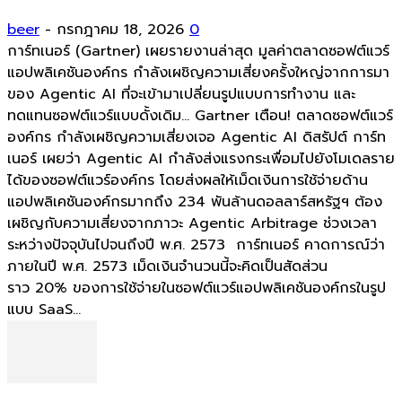
beer
-
กรกฎาคม 18, 2026
0
การ์ทเนอร์ (Gartner) เผยรายงานล่าสุด มูลค่าตลาดซอฟต์แวร์
แอปพลิเคชันองค์กร กำลังเผชิญความเสี่ยงครั้งใหญ่จากการมา
ของ Agentic AI ที่จะเข้ามาเปลี่ยนรูปแบบการทำงาน และ
ทดแทนซอฟต์แวร์แบบดั้งเดิม... Gartner เตือน! ตลาดซอฟต์แวร์
องค์กร กำลังเผชิญความเสี่ยงเจอ Agentic AI ดิสรัปต์ การ์ท
เนอร์ เผยว่า Agentic AI กำลังส่งแรงกระเพื่อมไปยังโมเดลราย
ได้ของซอฟต์แวร์องค์กร โดยส่งผลให้เม็ดเงินการใช้จ่ายด้าน
แอปพลิเคชันองค์กรมากถึง 234 พันล้านดอลลาร์สหรัฐฯ ต้อง
เผชิญกับความเสี่ยงจากภาวะ Agentic Arbitrage ช่วงเวลา
ระหว่างปัจจุบันไปจนถึงปี พ.ศ. 2573 การ์ทเนอร์ คาดการณ์ว่า
ภายในปี พ.ศ. 2573 เม็ดเงินจำนวนนี้จะคิดเป็นสัดส่วน
ราว 20% ของการใช้จ่ายในซอฟต์แวร์แอปพลิเคชันองค์กรในรูป
แบบ SaaS...