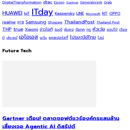
dtac
DigitalTransformation
Grab
Epson
Gartner
GenerativeAI
ITday
HUAWEI
Kaspersky
NT
IoT
LINE
OPPO
Microsoft
ThailandPost
Samsung
realme
Shopee
Thailand Post
RTB
THP
true
หัวเว่ย
Xiaomi
ข่าวไอที
ซัมซุง
ดีแทค
ทรู
ออปโป้
เรียล
ช้อปปี้
เอไอเอส
ไปรษณีย์ไทย
แคสเปอร์สกี้
มี
ไลน์
เสียวหมี่
แกร็บ
Future Tech
Gartner เตือน! ตลาดซอฟต์แวร์องค์กรแสนล้าน
เสี่ยงเจอ Agentic AI ดิสรัปต์