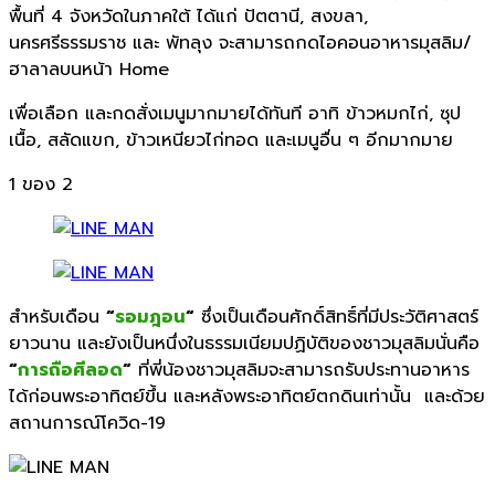
พื้นที่
4
จังหวัดในภาคใต้ ได้แก่ ปัตตานี, สงขลา,
นครศรีธรรมราช และ พัทลุง จะสามารถกดไอคอนอาหารมุสลิม/
ฮาลาลบนหน้า
Home
เพื่อเลือก และกดสั่งเมนู
มากมายได้ทันที อาทิ ข้าวหมกไก่
,
ซุป
เนื้อ
,
สลัดแขก
,
ข้าวเหนียวไก่ทอด และเมนูอื่น ๆ อีกมากมาย
1
ของ 2
สำหรับเดือน
“
รอมฎอน
“
ซึ่งเป็นเดือนศักดิ์สิทธิ์ที่มี
ประวัติศาสตร์
ยาวนาน และยังเป็นหนึ่งในธรรมเนียมปฏิ
บัติของชาวมุสลิมนั่นคือ
“
การถือศีลอด
“
ที่พี่น้องชาวมุสลิมจะสามารถรั
บประทานอาหาร
ได้ก่อนพระอาทิตย์
ขึ้น และหลังพระอาทิตย์ตกดินเท่านั้น
และด้วย
สถานการณ์โควิด-
19