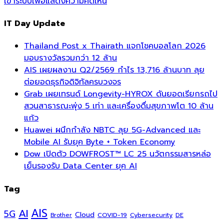
เข้าระบบเพื่อแสดงความคิดเห็น
IT Day Update
Thailand Post x Thairath แจกโชคบอลโลก 2026
มอบรางวัลรวมกว่า 12 ล้าน
AIS เผยผลงาน Q2/2569 กำไร 13,716 ล้านบาท ลุย
ต่อยอดธุรกิจดิจิทัลครบวงจร
Grab เผยเทรนด์ Longevity-HYROX ดันยอดเรียกรถไป
สวนสาธารณะพุ่ง 5 เท่า และเครื่องดื่มสุขภาพโต 10 ล้าน
แก้ว
Huawei ผนึกกำลัง NBTC ลุย 5G-Advanced และ
Mobile AI รับยุค Byte + Token Economy
Dow เปิดตัว DOWFROST™ LC 25 นวัตกรรมสารหล่อ
เย็นรองรับ Data Center ยุค AI
Tag
AI
AIS
5G
Cloud
COVID-19
Cybersecurity
DE
Brother