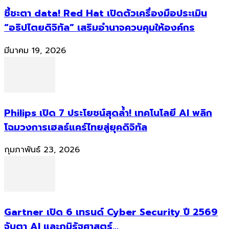
ชี้ชะตา data! Red Hat เปิดตัวเครื่องมือประเมิน
“อธิปไตยดิจิทัล” เสริมอำนาจควบคุมให้องค์กร
มีนาคม 19, 2026
Philips เปิด 7 ประโยชน์สุดล้ำ! เทคโนโลยี AI พลิก
โฉมวงการเฮลธ์แคร์ไทยสู่ยุคดิจิทัล
กุมภาพันธ์ 23, 2026
Gartner เปิด 6 เทรนด์ Cyber Security ปี 2569
จับตา AI และภูมิรัฐศาสตร์...