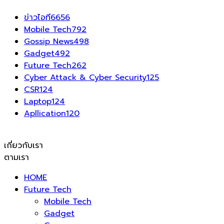
ข่าวไอที
6656
Mobile Tech
792
Gossip News
498
Gadget
492
Future Tech
262
Cyber Attack & Cyber Security
125
CSR
124
Laptop
124
Apllication
120
เกี่ยวกับเรา
ตามเรา
HOME
Future Tech
Mobile Tech
Gadget