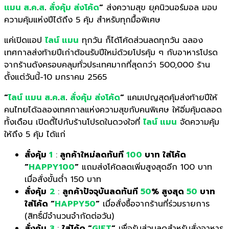
แมน
ส
.
ค
.
ส
.
สั่งคุ้ม ส่งโค้ด
“
ส่งความสุข ยุคนิวนอร์มอล มอบ
ความคุ้มแห่งปีได้ถึง 5 คุ้ม สำหรับทุกมื้อพิเศษ
แค่เปิดแอป
ไลน์ แมน
ทุกวัน ก็ได้โค้ดส่วนลดทุกวัน ฉลอง
เทศกาลส่งท้ายปีเก่าต้อนรับปีใหม่ด้วยโปรคุ้ม ๆ กับอาหารโปรด
จากร้านดังครอบคลุมทั่วประเทศมากที่สุดกว่า 500,000 ร้าน
ตั้งแต่วันนี้-10 มกราคม 2565
“
ไลน์ แมน
ส
.
ค
.
ส
.
สั่งคุ้ม ส่งโค้ด
“
แคมเปญสุดคุ้มส่งท้ายปีให้
คนไทยได้ฉลองเทศกาลแห่งความสุขกับคนพิเศษ ให้อิ่มคุ้มตลอด
ทั้งเดือน เปิดตี้ไปกับร้านโปรดในดวงใจที่
ไลน์ แมน
จัดความคุ้ม
ให้ถึง 5 คุ้ม ได้แก่
สั่งคุ้ม
1
:
ลูกค้าใหม่ลดทันที
100
บาท ใส่โค้ด
“
HAPPY100
“
แถมส่งโค้ดลดเพิ่มสูงสุดอีก 100 บาท
เมื่อสั่งขั้นต่ำ 150 บาท
สั่งคุ้ม
2
:
ลูกค้าปัจจุบันลดทันที
50
% สูงสุด
50
บาท
ใส่โค้ด “
HAPPY50
“
เมื่อสั่งซื้อจากร้านที่ร่วมรายการ
(สิทธิ์มีจำนวนจำกัดต่อวัน)
สั่งคุ้ม
3
:
ใส่โค้ด “
GIFT
“
เพื่อรับส่วนลดสำหรับสั่งอาหาร