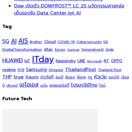
Dow เปิดตัว DOWFROST™ LC 25 นวัตกรรมสารหล่อ
เย็นรองรับ Data Center ยุค AI
Tag
AI
AIS
5G
Cloud
COVID-19
Cybersecurity
DE
Brother
dtac
DigitalTransformation
Grab
Epson
Gartner
GenerativeAI
ITday
HUAWEI
Kaspersky
NT
IoT
LINE
OPPO
Microsoft
ThailandPost
Samsung
realme
Shopee
Thailand Post
RTB
THP
true
หัวเว่ย
Xiaomi
ข่าวไอที
ซัมซุง
ดีแทค
ทรู
ออปโป้
เรียล
ช้อปปี้
เอไอเอส
ไปรษณีย์ไทย
แคสเปอร์สกี้
มี
ไลน์
เสียวหมี่
แกร็บ
Future Tech