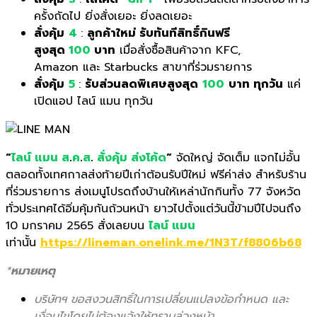
ครั้งถัดไป ยิ่งสั่งเยอะ ยิ่งลดเยอะ
สั่งคุ้ม
4
:
ลูกค้าใหม่ รับทันทีสิทธิ์กินฟรี
สูงสุด
100
บาท
เมื่อสั่งซื้อสินค้าจาก KFC,
Amazon และ Starbucks สาขาที่ร่วมรายการ
สั่งคุ้ม
5
:
รับส่วนลดพิเศษสูงสุด
100
บาท ทุกวัน
แค่
เปิดแอป ไลน์ แมน ทุกวัน
“
ไลน์ แมน
ส
.
ค
.
ส
.
สั่งคุ้ม ส่งโค้ด
“
จัดใหญ่ จัดเต็ม แจกไม่อั้น
ตลอดทั้งเทศกาลส่งท้ายปีเก่าต้อนรับปีใหม่ ฟรีค่าส่ง สำหรับร้าน
ที่ร่วมรายการ ส่งเมนูโปรดถึงบ้านให้เหล่านักกินทั้ง 77 จังหวัด
ทั่วประเทศได้อิ่มคุ้มกันถ้วนหน้า ยาวไปตั้งแต่วันนี้ข้ามปีไปจนถึง
10 มกราคม 2565 สั่งเลยบน
ไลน์ แมน
เท่านั้น
https://lineman.onelink.me/1N3T/f8806b68
*
หมายเหตุ
บริษัทฯ ขอสงวนสิทธิ์ในการเปลี่ยนแปลงข้อกำหนด และ
เงื่อนไขโดยไม่ต้องแจ้งให้ทราบล่วงหน้า