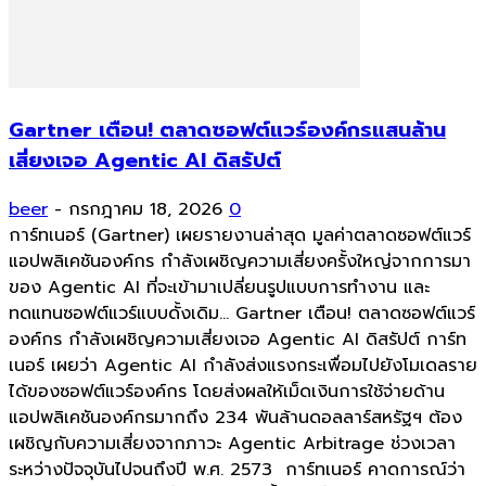
Gartner เตือน! ตลาดซอฟต์แวร์องค์กรแสนล้าน
เสี่ยงเจอ Agentic AI ดิสรัปต์
beer
-
กรกฎาคม 18, 2026
0
การ์ทเนอร์ (Gartner) เผยรายงานล่าสุด มูลค่าตลาดซอฟต์แวร์
แอปพลิเคชันองค์กร กำลังเผชิญความเสี่ยงครั้งใหญ่จากการมา
ของ Agentic AI ที่จะเข้ามาเปลี่ยนรูปแบบการทำงาน และ
ทดแทนซอฟต์แวร์แบบดั้งเดิม... Gartner เตือน! ตลาดซอฟต์แวร์
องค์กร กำลังเผชิญความเสี่ยงเจอ Agentic AI ดิสรัปต์ การ์ท
เนอร์ เผยว่า Agentic AI กำลังส่งแรงกระเพื่อมไปยังโมเดลราย
ได้ของซอฟต์แวร์องค์กร โดยส่งผลให้เม็ดเงินการใช้จ่ายด้าน
แอปพลิเคชันองค์กรมากถึง 234 พันล้านดอลลาร์สหรัฐฯ ต้อง
เผชิญกับความเสี่ยงจากภาวะ Agentic Arbitrage ช่วงเวลา
ระหว่างปัจจุบันไปจนถึงปี พ.ศ. 2573 การ์ทเนอร์ คาดการณ์ว่า