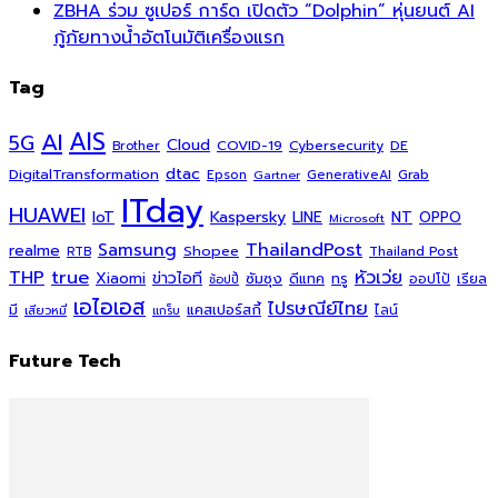
ZBHA ร่วม ซูเปอร์ การ์ด เปิดตัว “Dolphin” หุ่นยนต์ AI
กู้ภัยทางน้ำอัตโนมัติเครื่องแรก
Tag
AI
AIS
5G
Cloud
COVID-19
Cybersecurity
DE
Brother
dtac
DigitalTransformation
Grab
Epson
Gartner
GenerativeAI
ITday
HUAWEI
Kaspersky
NT
IoT
LINE
OPPO
Microsoft
ThailandPost
Samsung
realme
Shopee
Thailand Post
RTB
THP
true
หัวเว่ย
Xiaomi
ข่าวไอที
ซัมซุง
ดีแทค
ทรู
ออปโป้
เรียล
ช้อปปี้
เอไอเอส
ไปรษณีย์ไทย
แคสเปอร์สกี้
มี
ไลน์
เสียวหมี่
แกร็บ
Future Tech