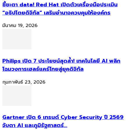
ชี้ชะตา data! Red Hat เปิดตัวเครื่องมือประเมิน
“อธิปไตยดิจิทัล” เสริมอำนาจควบคุมให้องค์กร
มีนาคม 19, 2026
Philips เปิด 7 ประโยชน์สุดล้ำ! เทคโนโลยี AI พลิก
โฉมวงการเฮลธ์แคร์ไทยสู่ยุคดิจิทัล
กุมภาพันธ์ 23, 2026
Gartner เปิด 6 เทรนด์ Cyber Security ปี 2569
จับตา AI และภูมิรัฐศาสตร์...