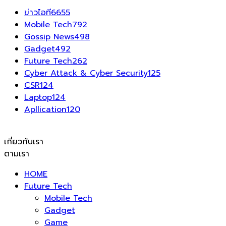
ข่าวไอที
6655
Mobile Tech
792
Gossip News
498
Gadget
492
Future Tech
262
Cyber Attack & Cyber Security
125
CSR
124
Laptop
124
Apllication
120
เกี่ยวกับเรา
ตามเรา
HOME
Future Tech
Mobile Tech
Gadget
Game