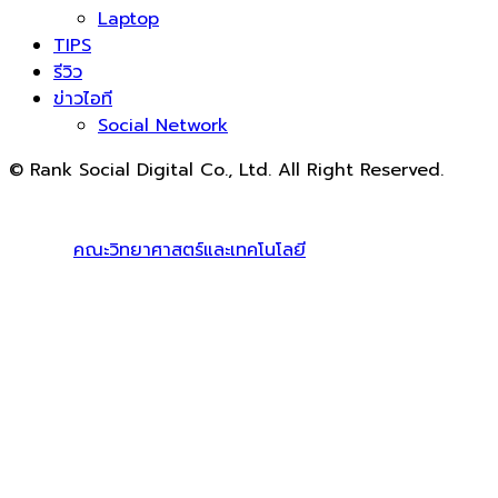
Laptop
TIPS
รีวิว
ข่าวไอที
Social Network
© Rank Social Digital Co., Ltd. All Right Reserved.
ดูแลและให้คำปรึกษาบริการ
รับทำ SEO
โดย Rank Social
Digital Co., Ltd. ทีมงานมืออาชีพ รับทำ SEO สายขาวเห็นผล
100% |
คณะวิทยาศาสตร์และเทคโนโลยี