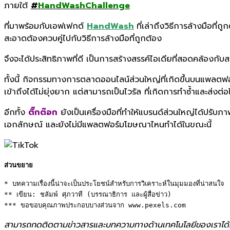
ภายใต้
#
HandWashChallenge
ที่มาพร้อมกับเอฟเฟกต์
HandWash
ที่เล่าถึงวิธีการล้างมือท
สะอาดต้องควบคู่ไปกับวิธีการล้างมือที่ถูกต้อง
จึงจะได้ประสิทธิภาพที่ดี เป็นการสร้างสรรค์ไอเดียที่สอดคล้องกั
ทั้งนี้ กิจกรรมทางการตลาดออนไลน์ส่วนใหญ่ที่เกิดขึ้นบนแพลตฟ
เข้าถึงได้ไม่ยุ่งยาก แต่สามารถเป็นไวรัล ที่เกิดการทำซ้ำและส่งต
อีกทั้ง
ติ๊กต๊อก
ยังเป็นเครื่องมือที่ทำให้แบรนด์ส่วนใหญ่ได้ปรับภา
เอกลักษณ์ และยังไม่มีแพลตฟอร์มโฆษณาไหนทำได้ในขณะนี้
ส่วนขยาย
* บทความเรื่องนี้น่าจะเป็นประโยชน์สำหรับการวิเคราะห์ในมุมมองที่น่าสนใจ 

** เขียน: ชลัมพ์ ศุภวาที (บรรณาธิการ และผู้สื่อข่าว) 

*** ขอขอบคุณภาพประกอบบางส่วนจาก www.pexels.com
สามารถกดติดตามข่าวสารและบทความทางด้านเทคโนโลยีของเราได้