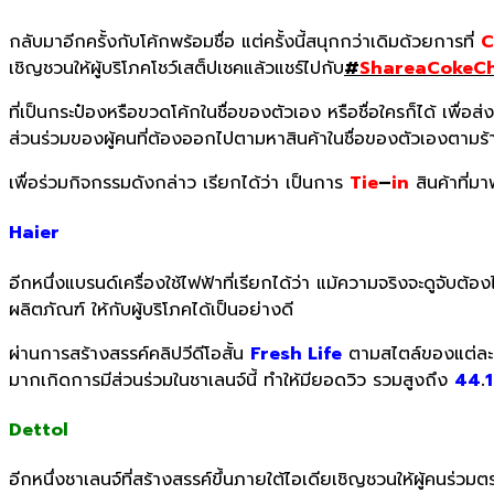
กลับมาอีกครั้งกับโค้กพร้อมชื่อ แต่ครั้งนี้สนุกกว่าเดิมด้วยการที่
C
เชิญชวนให้ผู้บริโภคโชว์เสต็ปเชคแล้วแชร์ไปกับ
#
ShareaCokeCh
ที่เป็นกระป๋องหรือขวดโค้กในชื่อของตัวเอง หรือชื่อใครก็ได้ เพื่อส
ส่วนร่วมของผู้คนที่ต้องออกไปตามหาสินค้าในชื่อของตัวเองตามร้า
เพื่อร่วมกิจกรรมดังกล่าว เรียกได้ว่า เป็นการ
Tie
–
in
สินค้าที่ม
Haier
อีกหนึ่งแบรนด์เครื่องใช้ไฟฟ้าที่เรียกได้ว่า แม้ความจริงจะดูจับต
ผลิตภัณฑ์ ให้กับผู้บริโภคได้เป็นอย่างดี
ผ่านการสร้างสรรค์คลิปวีดีโอสั้น
Fresh Life
ตามสไตล์ของแต่ละ
มากเกิดการมีส่วนร่วมในชาเลนจ์นี้ ทำให้มียอดวิว รวมสูงถึง
44
.
1
Dettol
อีกหนึ่งชาเลนจ์ที่สร้างสรรค์ขึ้นภายใต้ไอเดียเชิญชวนให้ผู้คนร