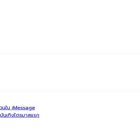
บกวนใน iMessage
ปบันเทิงไตรมาสแรก