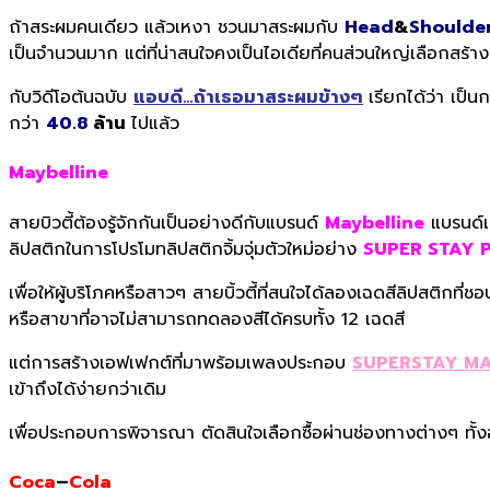
ถ้าสระผมคนเดียว แล้วเหงา ชวนมาสระผมกับ
Head
&
Shoulde
เป็นจำนวนมาก แต่ที่น่าสนใจคงเป็นไอเดียที่คนส่วนใหญ่เลือกสร้าง
กับวิดีโอต้นฉบับ
แอบดี…ถ้าเธอมาสระผมข้างๆ
เรียกได้ว่า เป็
กว่า
40
.
8
ล้าน
ไปแล้ว
Maybelline
สายบิวตี้ต้องรู้จักกันเป็นอย่างดีกับแบรนด์
Maybelline
แบรนด์เค
ลิปสติกในการโปรโมทลิปสติกจิ้มจุ่มตัวใหม่อย่าง
SUPER STAY 
เพื่อให้ผู้บริโภคหรือสาวๆ สายบิ้วตี้ที่สนใจได้ลองเฉดสีลิปสติกที
หรือสาขาที่อาจไม่สามารถทดลองสีได้ครบทั้ง 12 เฉดสี
แต่การสร้างเอฟเฟกต์ที่มาพร้อมเพลงประกอบ
SUPERSTAY MA
เข้าถึงได้ง่ายกว่าเดิม
เพื่อประกอบการพิจารณา ตัดสินใจเลือกซื้อผ่านช่องทางต่างๆ ทั้ง
Coca
–
Cola