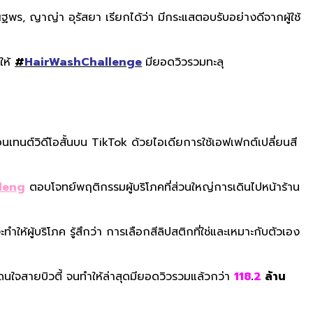
ณฐพร, ญาญ่า อุรัสยา เรียกได้ว่า มีกระแสตอบรับอย่างดีจากผู้ใช้
ำให้
#
HairWashChallenge
มียอดวิวรวมทะลุ
เทนต์วิดีโอสั้นบน TikTok ด้วยไอเดียการใช้เอฟเฟกต์เปลี่ยนสี
leng
ตอบโจทย์พฤติกรรมผู้บริโภคที่ส่วนใหญ่การเดินไปหน้าร้าน
ะทำให้ผู้บริโภค รู้สึกว่า การเลือกสีลิปสติกที่ใช่และเหมาะกับตัวเอง
โดนใจสายบิวตี้ จนทำให้ล่าสุดมียอดวิวรวมแล้วกว่า
118
.
2
ล้าน