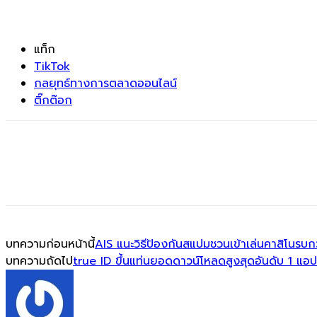
แท็ก
TikTok
กลยุทธ์ทางการตลาดออนไลน์
ติ๊กต๊อก
บทความก่อนหน้านี้
AIS แนะวิธีป้องกันสแปมชวนเข้าเล่นคาสิโนร
บทความถัดไป
true ID ขึ้นแท่นยอดดาวน์โหลดสูงสุดอันดับ 1 แอ