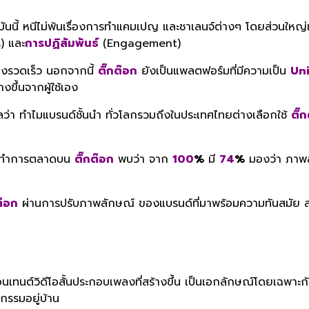
บันนี้ หนีไม่พ้นเรื่องการทำแคมเปญ และชาเลนจ์ต่างๆ โดยส่วนให
) และ
การปฏิสัมพันธ์
(Engagement)
่างรวดเร็ว นอกจากนี้
ติ๊กต๊อก
ยังเป็นแพลตฟอร์มที่มีความเป็น
Un
ึ้นจากผู้ใช้เอง
ุผลว่า ทำไมแบรนด์ชั้นนำ ทั่วโลกรวมถึงในประเทศไทยต่างเลือกใช้
ติ๊
์ที่ทำการตลาดบน
ติ๊กต๊อก
พบว่า จาก
100
%
มี
74
%
มองว่า ภาพล
ต๊อก
ผ่านการปรับภาพลักษณ์ ของแบรนด์ที่มาพร้อมความทันสมัย สนุก 
้
นเทนต์วิดีโอสั้นประกอบเพลงที่สร้างขึ้น เป็นเอกลักษณ์โดยเฉพาะ
จกรรมอยู่บ้าน