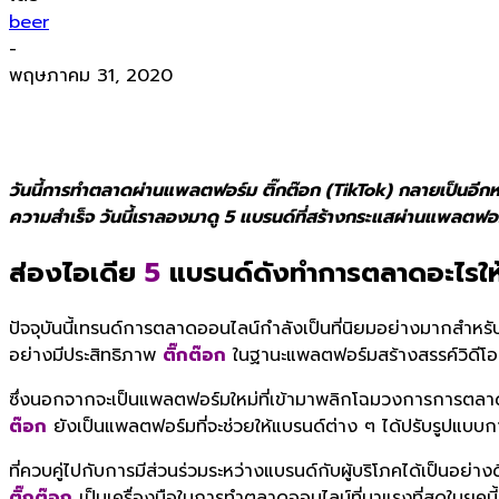
beer
-
พฤษภาคม 31, 2020
วันนี้การทำตลาดผ่านแพลตฟอร์ม ติ๊กต๊อก (TikTok) กลายเป็นอีกห
ความสำเร็จ วันนี้เราลองมาดู 5 แบรนด์ที่สร้างกระแสผ่านแพลตฟ
ส่องไอเดีย
5
แบรนด์ดังทำการตลาดอะไรให
ปัจจุบันนี้เทรนด์การตลาดออนไลน์กำลังเป็นที่นิยมอย่างมากสำหรั
อย่างมีประสิทธิภาพ
ติ๊กต๊อก
ในฐานะแพลตฟอร์มสร้างสรรค์วิดีโอสั
ซึ่งนอกจากจะเป็นแพลตฟอร์มใหม่ที่เข้ามาพลิกโฉมวงการการตลาดอ
ต๊อก
ยังเป็นแพลตฟอร์มที่จะช่วยให้แบรนด์ต่าง ๆ ได้ปรับรูปแ
ที่ควบคู่ไปกับการมีส่วนร่วมระหว่างแบรนด์กับผู้บริโภคได้เป็นอย่
ติ๊กต๊อก
เป็นเครื่องมือในการทำตลาดออนไลน์ที่มาแรงที่สุดในยุคน