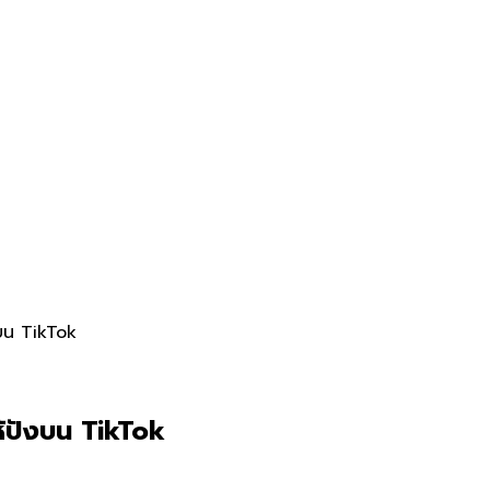
บน TikTok
้ปังบน TikTok