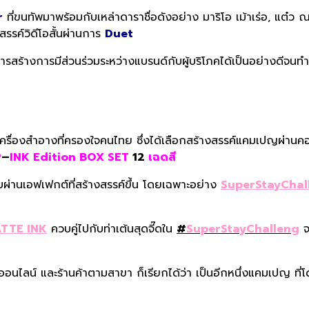
r
ที่ขนทัพมาพร้อมกับเหล่าดาราชื่อดังอย่าง มาริโอ เม้าเร่อ, แต๋ว 
สรรค์วิดีโอสั้นผ่านการ
Duet
นการสร้างการมีส่วนร่วมระหว่างแบรนด์กับผู้บริโภคได้เป็นอย่างดีจนท
รื่องสำอางที่ครองใจคนไทย ซึ่งได้เลือกสร้างสรรค์แคมเปญผ่านคอน
P
–
INK Edition BOX SET
12
เฉดสี
่ชอบผ่านเอฟเฟกต์ที่สร้างสรรค์ขึ้น โดยเฉพาะอย่าง
SuperStayChal
TTE INK
ควบคู่ไปกับท่าเต้นสุดจี๊ดใน
#
SuperStayChalleng
จ
ออนไลน์ และร้านค้าตามสาขา ก็เรียกได้ว่า เป็นอีกหนึ่งแคมเปญ ที่