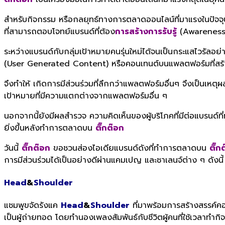
สำหรับกิจกรรม หรือกลยุทธ์ทางการตลาดออนไลน์ที่มาแรงในปัจจุ
ที่สามารถตอบโจทย์แบรนด์ที่ต้อง
การสร้างการรับรู้
(Awareness
ระหว่างแบรนด์กับกลุ่มเป้าหมายคนรุ่นใหม่ได้จนเป็นกระแสไวรัลอย
(User Generated Content) หรือคอนเทนต์บนแพลตฟอร์มที่สร้างข
จึงทำให้ เกิดการมีส่วนร่วมที่ลึกกว่าแพลตฟอร์มอื่นๆ จึงเป็นเหต
เป้าหมายที่มีความแตกต่างจากแพลตฟอร์มอื่น ๆ
นอกจากนี้ยังมีผลสำรวจ ความคิดเห็นของผู้บริโภคที่มีต่อแบรนด
ยิ่งขึ้นหลังทำการตลาดบน
ติ๊กต๊อก
วันนี้
ติ๊กต๊อก
ขอชวนส่องไอเดียแบรนด์ดังที่ทำการตลาดบน
ติ๊ก
การมีส่วนร่วมได้เป็นอย่างดีผ่านแคมเปญ และชาเลนจ์ต่าง ๆ ดังนี
Head
&
Shoulder
แชมพูขจัดรังแค
Head
&
Shoulder
ที่มาพร้อมการสร้างสรรค์คอ
เป็นผู้ถ่ายทอด โดยทำนองเพลงสัมพันธ์กับชีวิตผู้คนที่ใช้เวลาทำกิ