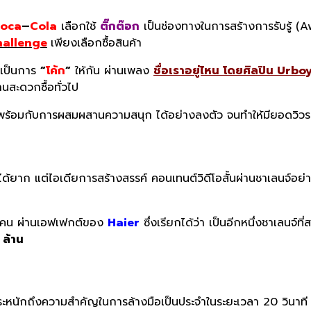
oca
–
Cola
เลือกใช้
ติ๊กต๊อก
เป็นช่องทางในการสร้างการรับรู้ (Aw
allenge
เพียงเลือกซื้อสินค้า
่งเป็นการ
“
โค้ก
“
ให้กัน ผ่านเพลง
ชื่อเราอยู่ไหน โดยศิลปิน Urbo
นสะดวกซื้อทั่วไป
าพร้อมกับการผสมผสานความสนุก ได้อย่างลงตัว จนทำให้มียอดวิวรว
้องได้ยาก แต่ไอเดียการสร้างสรรค์ คอนเทนต์วิดีโอสั้นผ่านชาเลนจ์อย
คน ผ่านเอฟเฟกต์ของ
Haier
ซึ่งเรียกได้ว่า เป็นอีกหนึ่งชาเลนจ์ท
ล้าน
่วมตระหนักถึงความสำคัญในการล้างมือเป็นประจำในระยะเวลา 20 วินาท