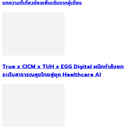
บทความที่เกี่ยวข้อง
เพิ่มเติมจากผู้เขียน
True x CICM x TUH x EGG Digital ผนึกกำลังยก
ระดับสาธารณสุขไทยสู่ยุค Healthcare AI