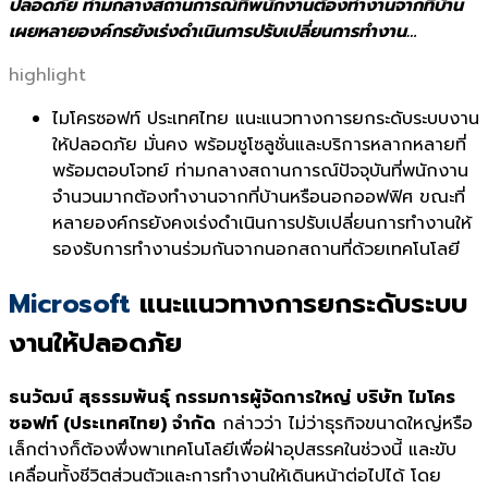
ปลอดภัย ท่ามกลางสถานการณ์ที่พนักงานต้องทำงานจากที่บ้าน
เผยหลายองค์กรยังเร่งดำเนินการปรับเปลี่ยนการทำงาน…
highlight
ไมโครซอฟท์ ประเทศไทย แนะแนวทางการยกระดับระบบงาน
ให้
ปลอดภัย มั่นคง พร้อมชูโซลูชั่นและบริ
การหลากหลายที่
พร้อมตอบโจทย์ ท่ามกลางสถานการณ์ปัจจุบันที่
พนักงาน
จำนวนมากต้องทำงานจากที่
บ้านหรือนอกออฟฟิศ ขณะที่
หลายองค์กรยังคงเร่งดำเนิ
นการปรับเปลี่ยนการทำงานให้
รองรับการทำงานร่วมกั
นจากนอกสถานที่ด้วยเทคโนโลยี
Microsoft
แนะแนวทางการยกระดับระบบ
งานให้ปลอดภัย
ธนวัฒน์ สุธรรมพันธุ์ กรรมการผู้จัดการใหญ่ บริษัท ไมโคร
ซอฟท์ (ประเทศไทย) จำกัด
กล่าวว่า ไม่ว่าธุรกิจขนาดใหญ่หรือ
เล็กต่างก็ต้องพึ่งพาเทคโนโลยีเพื่อฝ่าอุปสรรคในช่วงนี้ และขับ
เคลื่อนทั้งชีวิตส่วนตัวและการทำงานให้เดินหน้าต่อไปได้ โดย