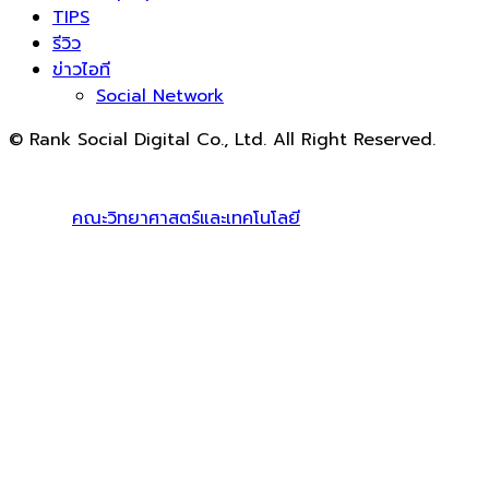
TIPS
รีวิว
ข่าวไอที
Social Network
© Rank Social Digital Co., Ltd. All Right Reserved.
ดูแลและให้คำปรึกษาบริการ
รับทำ SEO
โดย Rank Social
Digital Co., Ltd. ทีมงานมืออาชีพ รับทำ SEO สายขาวเห็นผล
100% |
คณะวิทยาศาสตร์และเทคโนโลยี