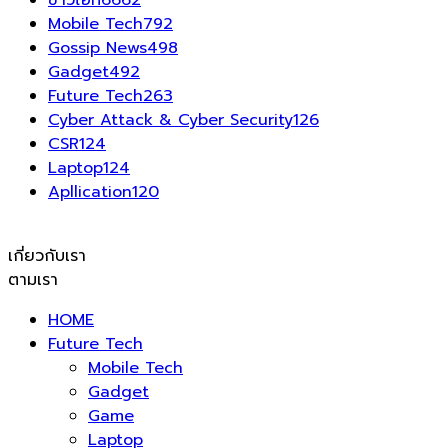
Mobile Tech
792
Gossip News
498
Gadget
492
Future Tech
263
Cyber Attack & Cyber Security
126
CSR
124
Laptop
124
Apllication
120
เกี่ยวกับเรา
ตามเรา
HOME
Future Tech
Mobile Tech
Gadget
Game
Laptop