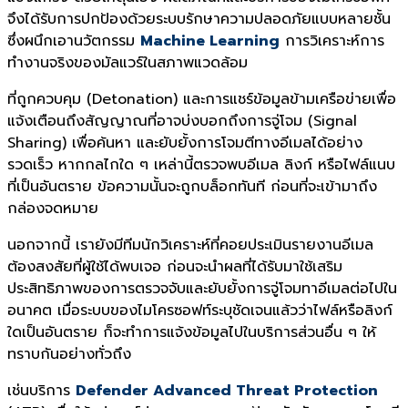
จึงได้รับการปกป้องด้วยระบบรักษาความปลอดภัยแบบหลายชั้น
ซึ่งผนึกเอานวัตกรรม
Machine Learning
การวิเคราะห์การ
ทำงานจริงของมัลแวร์ในสภาพแวดล้อม
ที่ถูกควบคุม (Detonation) และการแชร์ข้อมูลข้ามเครือข่ายเพื่อ
แจ้งเตือนถึงสัญญาณที่อาจบ่งบอกถึงการจู่โจม (Signal
Sharing) เพื่อค้นหา และยับยั้งการโจมตีทางอีเมลได้อย่าง
รวดเร็ว หากกลไกใด ๆ เหล่านี้ตรวจพบอีเมล ลิงก์ หรือไฟล์แนบ
ที่เป็นอันตราย ข้อความนั้นจะถูกบล็อกทันที ก่อนที่จะเข้ามาถึง
กล่องจดหมาย
นอกจากนี้ เรายังมีทีมนักวิเคราะห์ที่คอยประเมินรายงานอีเมล
ต้องสงสัยที่ผู้ใช้ได้พบเจอ ก่อนจะนำผลที่ได้รับมาใช้เสริม
ประสิทธิภาพของการตรวจจับและยับยั้งการจู่โจมทาอีเมลต่อไปใน
อนาคต เมื่อระบบของไมโครซอฟท์ระบุชัดเจนแล้วว่าไฟล์หรือลิงก์
ใดเป็นอันตราย ก็จะทำการแจ้งข้อมูลไปในบริการส่วนอื่น ๆ ให้
ทราบกันอย่างทั่วถึง
เช่นบริการ
Defender Advanced Threat Protection