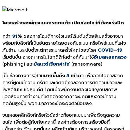
โครงสร้างองค์กรแบบกระจายตัว เปิดช่องโหว่ที่ต้องเร่งปิด
กว่า
91
%
ของการโจมตีทางไซเบอร์เริ่มต้นด้วยอีเมลซึ่งอาจมา
พร้อมกับลิงก์ที่เป็นอันตรายโดยตรงกับระบบ หรือไฟล์แนบที่แฝง
ภัยร้าย และนับตั้งแต่การระบาดครั้งใหญ่ของโรค
COVID
–
19
เริ่มต้นขึ้น อาชญากรในโลกดิจิทัลต่างก็หันมาใช้
อีเมลหลอกลวง
(phishing) และ
มัลแวร์เรียกค่าไถ่
(ransomware)
เป็นช่องทางการจู่โจม
มากขึ้นถึง
5
เท่า
ตัว เพื่อฉวยโอกาสจาก
การที่ผู้คนมีความเครียดและวิตกกังวลจากการติดตามข่าวและ
โพสต์ในโซเชียลมีเดีย โดยเมื่อพนักงานต้องเผชิญกับสภาพ
แวดล้อมการทำงานที่แตกต่างจากภาวะปกติและอาจมีความ
กดดันสูงขึ้น พวกเขาอาจระมัดระวังตัวน้อยลง
จนเผลอคลิกลิงก์หรือหัวข้อข่าวที่ออกแบบมาเพื่อดึงดูดความ
สนใจ เพื่อต่อสู้กับภัยเหล่านี้ องค์กรต้องการเครื่องมือที่
แข็งแกร่ง ด้วยเหตุนี้เอง ผลิตภัณฑ์และบริการของไมโครซอฟท์