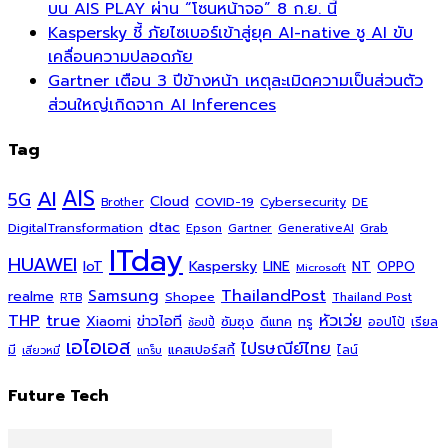
บน AIS PLAY ผ่าน “โซนหน้าจอ” 8 ก.ย. นี้
Kaspersky ชี้ ภัยไซเบอร์เข้าสู่ยุค AI-native ชู AI ขับ
เคลื่อนความปลอดภัย
Gartner เตือน 3 ปีข้างหน้า เหตุละเมิดความเป็นส่วนตัว
ส่วนใหญ่เกิดจาก AI Inferences
Tag
AI
AIS
5G
Cloud
COVID-19
Cybersecurity
DE
Brother
dtac
DigitalTransformation
Grab
Epson
Gartner
GenerativeAI
ITday
HUAWEI
Kaspersky
NT
IoT
LINE
OPPO
Microsoft
ThailandPost
Samsung
realme
Shopee
Thailand Post
RTB
THP
true
หัวเว่ย
Xiaomi
ข่าวไอที
ซัมซุง
ดีแทค
ทรู
ออปโป้
เรียล
ช้อปปี้
เอไอเอส
ไปรษณีย์ไทย
แคสเปอร์สกี้
มี
ไลน์
เสียวหมี่
แกร็บ
Future Tech