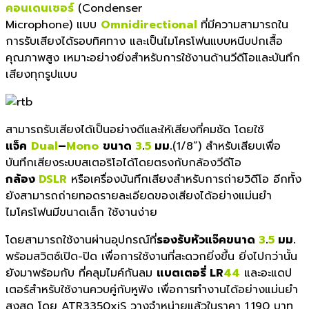
คอนเดนเซอร์
(Condenser
Microphone) แบบ
Omnidirectional
ที่มีความสามารถใน
การรับเสียงได้รอบทิศทาง และเป็นไมโครโฟนแบบหนีบปกเสื้อ
คุณภาพสูง เหมาะอย่างยิ่งสำหรับการใช้งานด้านวีดีโอและบันทึก
เสียงทุกรูปแบบ
สามารถรับเสียงได้เป็นอย่างดีและให้เสียงที่คมชัด โดยใช้
แจ็ค
Dual
–
Mono
ขนาด
3
.
5
มม.
(1/8”) สำหรับเสียบเพื่อ
บันทึกเสียงระบบสเตอริโอได้โดยตรงกับกล้องวีดีโอ
กล้อง
DSLR
หรือเครื่องบันทึกเสียงสำหรับการถ่ายวิดีโอ อีกทั้ง
ยังสามารถถ่ายทอดรายละเอียดของเสียงได้อย่างแม่นยำ
ไมโครโฟนมีขนาดเล็ก ใช้งานง่าย
โดยสามารถใช้งานผ่านอุปกรณ์ที่
รองรับหัวแจ๊คขนาด
3
.
5
มม.
พร้อมสวิตซ์เปิด-ปิด เพื่อการใช้งานที่สะดวกยิ่งขึ้น ยิ่งไปกว่านั้น
ยังมาพร้อมกับ ที่คลุมไมค์กันลม
แบตเตอรี่ LR
44
และอะแดป
เตอร์สำหรับใช้งานควบคู่กับหูฟัง เพื่อการทำงานได้อย่างแม่นยำ
สูงสุด โดย ATR3350xiS วางจำหน่ายแล้วในราคา 1,190 บาท