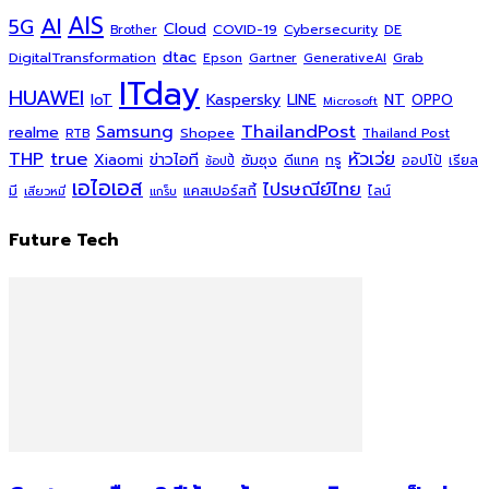
AI
AIS
5G
Cloud
COVID-19
Cybersecurity
DE
Brother
dtac
DigitalTransformation
Grab
Epson
Gartner
GenerativeAI
ITday
HUAWEI
Kaspersky
NT
IoT
LINE
OPPO
Microsoft
ThailandPost
Samsung
realme
Shopee
Thailand Post
RTB
THP
true
หัวเว่ย
Xiaomi
ข่าวไอที
ซัมซุง
ดีแทค
ทรู
ออปโป้
เรียล
ช้อปปี้
เอไอเอส
ไปรษณีย์ไทย
แคสเปอร์สกี้
มี
ไลน์
เสียวหมี่
แกร็บ
Future Tech