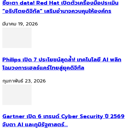
ชี้ชะตา data! Red Hat เปิดตัวเครื่องมือประเมิน
“อธิปไตยดิจิทัล” เสริมอำนาจควบคุมให้องค์กร
มีนาคม 19, 2026
Philips เปิด 7 ประโยชน์สุดล้ำ! เทคโนโลยี AI พลิก
โฉมวงการเฮลธ์แคร์ไทยสู่ยุคดิจิทัล
กุมภาพันธ์ 23, 2026
Gartner เปิด 6 เทรนด์ Cyber Security ปี 2569
จับตา AI และภูมิรัฐศาสตร์...