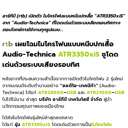
อาร์ทีบี (rtb) เปิดตัว ไมโครโฟนแบบหนีบปกเสื้อ “ATR3350xiS”
จาก “Audio-Technica” ที่โดดเด่นด้วยระบบเสียงรอบทิศทาง
ตอบโจทย์การใช้งานทุกรูปแบบ….
r
t
b
เผยโฉมไมโครโฟนแบบหนีบปกเสื้อ
Audio-Technica
ATR3350xiS
ชูโดด
เด่นด้วยระบบเสียงรอบทิศ
หลังจากที่ประสบความสำเร็จจากการเปิดตัวไมโครโฟน 2 รุ่นใหม่
จากแบรนด์ระดับตำนานอย่าง
“ออดิโอ-เทคนิก้า”
(Audio-
Technica) ได้แก่
ATR2500X
–
USB
และ
ATR2100X
–
USB
ไปได้ไม่นาน ล่าสุด
บริษัท อาร์ทีบี เทคโนโลยี จำกัด
ผู้นำ
นวัตกรรมคุณภาพของเมืองไทย
ได้ส่งไมโครโฟนรุ่นใหม่ล่าสุดลงตลาด
ได้แก่
รุ่น
ATR3350xiS
โดดเด่นด้วยการเป็น
ไมโครโฟน