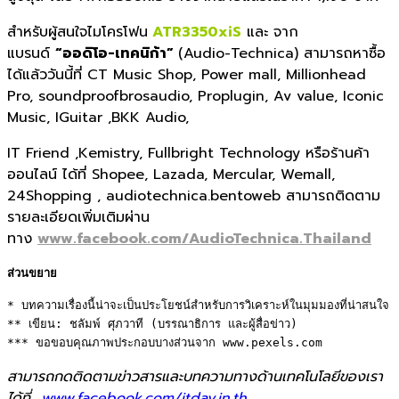
สำหรับผู้สนใจไมโครโฟน
ATR3350xiS
และ จาก
แบรนด์
“ออดิโอ
-เทคนิก้า”
(Audio-Technica) สามารถหาซื้อ
ได้แล้ววันนี้ที่ CT Music Shop, Power mall, Millionhead
Pro, soundproofbrosaudio, Proplugin, Av value, Iconic
Music, IGuitar ,BKK Audio,
IT Friend ,Kemistry, Fullbright Technology หรือร้านค้า
ออนไลน์ ได้ที่ Shopee, Lazada, Mercular, Wemall,
24Shopping , audiotechnica.bentoweb สามารถติดตาม
รายละเอียดเพิ่มเติมผ่าน
ทาง
www.facebook.com/AudioTechnica.Thailand
ส่วนขยาย
* บทความเรื่องนี้น่าจะเป็นประโยชน์สำหรับการวิเคราะห์ในมุมมองที่น่าสนใจ 

** เขียน: ชลัมพ์ ศุภวาที (บรรณาธิการ และผู้สื่อข่าว) 

*** ขอขอบคุณภาพประกอบบางส่วนจาก www.pexels.com
สามารถกดติดตามข่าวสารและบทความทางด้านเทคโนโลยีของเรา
ได้ที่
www.facebook.com/itday.in.th