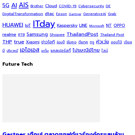
AI
AIS
5G
Cloud
COVID-19
Cybersecurity
DE
Brother
dtac
DigitalTransformation
Grab
Epson
Gartner
GenerativeAI
ITday
HUAWEI
Kaspersky
NT
IoT
LINE
OPPO
Microsoft
ThailandPost
Samsung
realme
Shopee
Thailand Post
RTB
THP
true
หัวเว่ย
Xiaomi
ข่าวไอที
ซัมซุง
ดีแทค
ทรู
ออปโป้
เรียล
ช้อปปี้
เอไอเอส
ไปรษณีย์ไทย
แคสเปอร์สกี้
มี
ไลน์
เสียวหมี่
แกร็บ
Future Tech
Gartner เตือน! ตลาดซอฟต์แวร์องค์กรแสนล้าน