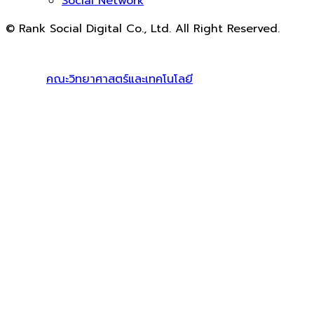
Social Network
© Rank Social Digital Co., Ltd. All Right Reserved.
ดูแลและให้คำปรึกษาบริการ
รับทำ SEO
โดย Rank Social
Digital Co., Ltd. ทีมงานมืออาชีพ รับทำ SEO สายขาวเห็นผล
100% |
คณะวิทยาศาสตร์และเทคโนโลยี