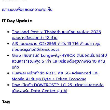
เข้าระบบเพื่อแสดงความคิดเห็น
IT Day Update
Thailand Post x Thairath แจกโชคบอลโลก 2026
มอบรางวัลรวมกว่า 12 ล้าน
AIS เผยผลงาน Q2/2569 กำไร 13,716 ล้านบาท ลุย
ต่อยอดธุรกิจดิจิทัลครบวงจร
Grab เผยเทรนด์ Longevity-HYROX ดันยอดเรียกรถไป
สวนสาธารณะพุ่ง 5 เท่า และเครื่องดื่มสุขภาพโต 10 ล้าน
แก้ว
Huawei ผนึกกำลัง NBTC ลุย 5G-Advanced และ
Mobile AI รับยุค Byte + Token Economy
Dow เปิดตัว DOWFROST™ LC 25 นวัตกรรมสารหล่อ
เย็นรองรับ Data Center ยุค AI
Tag