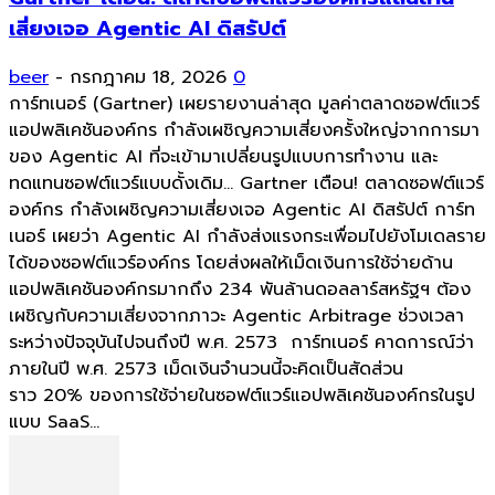
เสี่ยงเจอ Agentic AI ดิสรัปต์
beer
-
กรกฎาคม 18, 2026
0
การ์ทเนอร์ (Gartner) เผยรายงานล่าสุด มูลค่าตลาดซอฟต์แวร์
แอปพลิเคชันองค์กร กำลังเผชิญความเสี่ยงครั้งใหญ่จากการมา
ของ Agentic AI ที่จะเข้ามาเปลี่ยนรูปแบบการทำงาน และ
ทดแทนซอฟต์แวร์แบบดั้งเดิม... Gartner เตือน! ตลาดซอฟต์แวร์
องค์กร กำลังเผชิญความเสี่ยงเจอ Agentic AI ดิสรัปต์ การ์ท
เนอร์ เผยว่า Agentic AI กำลังส่งแรงกระเพื่อมไปยังโมเดลราย
ได้ของซอฟต์แวร์องค์กร โดยส่งผลให้เม็ดเงินการใช้จ่ายด้าน
แอปพลิเคชันองค์กรมากถึง 234 พันล้านดอลลาร์สหรัฐฯ ต้อง
เผชิญกับความเสี่ยงจากภาวะ Agentic Arbitrage ช่วงเวลา
ระหว่างปัจจุบันไปจนถึงปี พ.ศ. 2573 การ์ทเนอร์ คาดการณ์ว่า
ภายในปี พ.ศ. 2573 เม็ดเงินจำนวนนี้จะคิดเป็นสัดส่วน
ราว 20% ของการใช้จ่ายในซอฟต์แวร์แอปพลิเคชันองค์กรในรูป
แบบ SaaS...