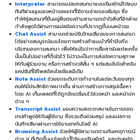
Interpreter
สามารถแปลบทสนทนาแบบเรียลไทม์ได้แบบ
ทันทีผ่านมุมมองหน้าจอแยกที่ใช้งานง่ายของซัมซุง ซึ่ง
ทำให้คู่สนทนาที่ยืนอยู่ฝั่งตรงข้ามสามารถเข้าใจสิ่งที่อีกฝ่าย
กำลังพูดได้ผ่านการแปลข้อความที่ปรากฏขึ้นบนหน้าจอ
Chat Assist
สามารถช่วยปรับโทนเสียงของการสนทนา
ได้อย่างสมบูรณ์แบบโดยการสร้างคำแนะนำที่คำนึงถึง
บริบทของการสนทนา เพื่อให้แน่ใจว่าการสื่อสารในแต่ละครั้ง
นั้นเป็นไปอย่างที่ตั้งใจไว้ ไม่ว่าจะเป็นการส่งข้อความสุภาพ
ให้กับผู้ร่วมงาน หรือการสร้างวลีสั้น ๆ แต่แสนจับใจสำหรับ
แคปชันที่ใช้โพสต์ลงโซเชียลมีเดีย
Note Assist
ช่วยยกระดับการทำงานในแต่ละวันของทุก
คนให้มีประสิทธิภาพมากขึ้น ผ่านการสร้างการสรุปเนื้อหา
โดย AI เท็มเพลตที่ได้ถูกจัดเตรียมไว้ล่วงหน้า และหน้าปก
ต่าง ๆ
Transcript Assist
มอบความสะดวกสบายในการถอด
เทปคำพูดให้กับผู้ใช้งาน ซึ่งรวมถึงช่วยสรุป และแปลการ
บันทึกเสียงผ่านการใช้งานเทคโนโลยี AI
Browsing Assist
ช่วยให้ผู้ใช้สามารถตามทันเหตุการณ์
ต่าง ๆ ที่เกิดขึ้นบนโลกใบนี้ได้แบบเรียลไทม์ และประหยัด