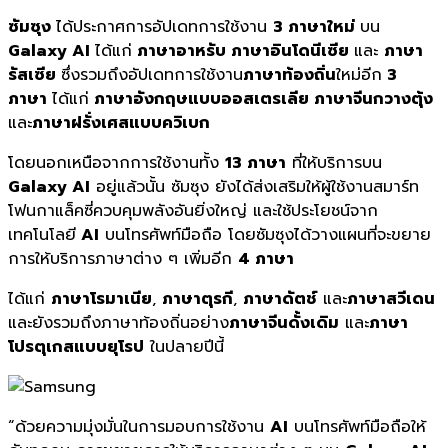
ซัมซุง
ได้ประกาศการอัปเดทการใช้งาน
3 ภาษาใหม่
บน
Galaxy AI
ได้แก่
ภาษาอาหรับ ภาษาอินโดนีเซีย
และ
ภาษา
รัสเซีย
ซึ่งรวมถึงอัปเดทการใช้งาน
ภาษาท้องถิ่น
ใหม่อีก
3
ภาษา
ได้แก่
ภาษาอังกฤษแบบออสเตรเลีย ภาษาจีนกวางตุ้ง
และ
ภาษาฝรั่งเศสแบบควิเบก
โดยนอกเหนือจากการใช้งานทั้ง
13 ภาษา
ที่ให้บริการบน
Galaxy AI
อยู่แล้วนั้น ซัมซุง ยังได้ส่งเสริมให้ผู้ใช้งานสมาร์ท
โฟนกาแล็คซี่ควบคุมพลังอันยิ่งใหญ่ และใช้ประโยชน์จาก
เทคโนโลยี
AI
บนโทรศัพท์มือถือ โดยซัมซุงได้วางแผนที่จะขยาย
การให้บริการภาษาต่าง ๆ เพิ่มอีก
4 ภาษา
ได้แก่
ภาษาโรมาเนีย
,
ภาษาตุรกี
,
ภาษาดัตช์​
และ
ภาษาสวีเดน
และยังรวมถึงภาษาท้องถิ่นอย่าง
ภาษาจีนดั้งเดิม
และ
ภาษา
โปรตุเกสแบบยุโรป
ในปลายปีนี้
“ด้วยความมุ่งมั่นในการมอบการใช้งาน
AI
บนโทรศัพท์มือถือให้