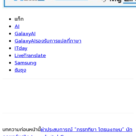
แท็ก
AI
GalaxyAI
GalaxyAIรองรับการแปลกี่ภาษา
ITday
LiveTranslate
Samsung
ซัมซุง
บทความก่อนหน้านี้
ผ่าประสบการณ์ “ภรรททิยา โตธนะเกษม” นัก