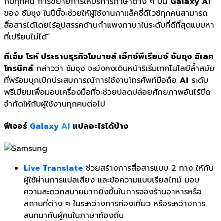
กับทุกคน การขยายการให้บริการภาษาต่าง ๆ บน
Galaxy AI
ของ ซัมซุง ในปีนี้จะช่วยให้ผู้ใช้งานกาแล็คซี่ดีไวซ์ทุกคนสามารถ
สื่อสารได้โดยไร้อุปสรรคด้านกำแพงภาษาในระดับที่ดีที่สุดแบบหา
ที่เปรียบไม่ได้”
ทีเอ็ม โรห์ ประธานธุรกิจโมบายล์ เอ็กซ์พีเรียนซ์ ซัมซุง อิเลค
โทรนิคส์
กล่าวว่า ซัมซุง จะยังคงเดินหน้าริเริ่มเทคโนโลยีล้ำสมัย
ที่พร้อมบุกเบิกประสบการณ์การใช้งานโทรศัพท์มือถือ
AI
ระดับ
พรีเมียมเพื่อมอบเครื่องมือที่จะช่วยปลดปล่อยศักยภาพอันไร้ขีด
จำกัดให้กับผู้ใช้งานทุกคนต่อไป
ฟีเจอร์
Galaxy
AI
แปลอะไรได้บ้าง
Live Translate
ช่วยสร้างการสื่อสารแบบ 2 ทาง ให้กับ
ผู้ใช้ผ่านการแปลเสียง และข้อความแบบเรียลไทม์ มอบ
ความสะดวกสบายมากยิ่งขึ้นในการจองร้านอาหารหรือ
สถานที่ต่าง ๆ ในระหว่างการท่องเที่ยว หรือระหว่างการ
สนทนากับผู้คนในภาษาท้องถิ่น