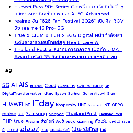
Huawei Pura 90s Series เปิดพรีออเดอร์แล้ววันนี้! ชู
นวัตกรรมกล้องขั้นเทพ และ AI 5G Advanced
realme จัด “828 Fan Festival 2026” เปิดศึก ROV
ชิง realme 16 Pro+ 5G
True x CICM x TUH x EGG Digital ผนึกกำลังยก
ระดับสาธารณสุขไทยสู่ยุค Healthcare AI
Thailand Post x สมาคมการตลาดฯ เปิดศึก J-MAT
Award ครั้งที่ 35 ชิงถ้วยพระราชทานฯ และเงินแสน
Tag
AI
AIS
5G
Cloud
COVID-19
Cybersecurity
DE
Brother
dtac
DigitalTransformation
Grab
Epson
Gartner
GenerativeAI
ITday
HUAWEI
Kaspersky
NT
IoT
LINE
OPPO
Microsoft
ThailandPost
Samsung
realme
Shopee
Thailand Post
RTB
THP
true
หัวเว่ย
Xiaomi
ข่าวไอที
ซัมซุง
ดีแทค
ทรู
ออปโป้
เรียล
ช้อปปี้
เอไอเอส
ไปรษณีย์ไทย
แคสเปอร์สกี้
มี
ไลน์
เสียวหมี่
แกร็บ