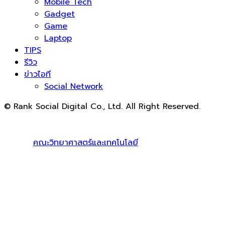
Mobile Tech
Gadget
Game
Laptop
TIPS
รีวิว
ข่าวไอที
Social Network
© Rank Social Digital Co., Ltd. All Right Reserved.
ดูแลและให้คำปรึกษาบริการ
รับทำ SEO
โดย Rank Social
Digital Co., Ltd. ทีมงานมืออาชีพ รับทำ SEO สายขาวเห็นผล
100% |
คณะวิทยาศาสตร์และเทคโนโลยี