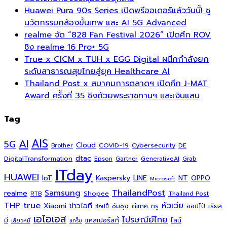
Huawei Pura 90s Series เปิดพรีออเดอร์แล้ววันนี้! ชู
นวัตกรรมกล้องขั้นเทพ และ AI 5G Advanced
realme จัด “828 Fan Festival 2026” เปิดศึก ROV
ชิง realme 16 Pro+ 5G
True x CICM x TUH x EGG Digital ผนึกกำลังยก
ระดับสาธารณสุขไทยสู่ยุค Healthcare AI
Thailand Post x สมาคมการตลาดฯ เปิดศึก J-MAT
Award ครั้งที่ 35 ชิงถ้วยพระราชทานฯ และเงินแสน
Tag
AI
AIS
5G
Cloud
COVID-19
Cybersecurity
DE
Brother
dtac
DigitalTransformation
Grab
Epson
Gartner
GenerativeAI
ITday
HUAWEI
Kaspersky
NT
IoT
LINE
OPPO
Microsoft
ThailandPost
Samsung
realme
Shopee
Thailand Post
RTB
THP
true
หัวเว่ย
Xiaomi
ข่าวไอที
ซัมซุง
ดีแทค
ทรู
ออปโป้
เรียล
ช้อปปี้
เอไอเอส
ไปรษณีย์ไทย
แคสเปอร์สกี้
มี
ไลน์
เสียวหมี่
แกร็บ