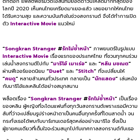
ติ๊กต็อก แพลตฟอร์มวิดีโอสั้นที่มียอดดาวน์โหลดมากที่สุดของ
โลกปี 2020 เห็นคนไทยเครียดมาเยอะแล้ว เลยอยากให้คนไทย
ได้รับความสุข และความบันเทิงในช่วงสงกรานต์ จึงได้ทำการเปิด
ตัว
Interactive Movie
แนวใหม่
“
Songkran Stranger
#
รักไม่ซ้ำหน้า
“
ภาพยนตร์ในรูปแบบ
Interactive Movie
เรื่องแรกของประเทศไทย ที่ชวนทุกคนร่วม
เล่นน้ำสงกรานต์ไปกับ
“
มาริโอ้ เมาเร่อ
“
และ
“
หลิน มชณต
“
ผ่านฟีเจอร์ยอดนิยม
“
Duet
“
และ
“
Stitch
“
ที่จะเปลี่ยนให้
“
คนดู
“
หลายล้านคนทั่วประเทศ กลายเป็น
“
นักแสดง
“
เล่นหนัง
กับมาริโอ้และหลินได้อย่างสนุกสนาน
พล็อตเรื่อง
“
Songkran Stranger
#
รักไม่ซ้ำหน้า
“
เป็นเรื่อง
ของหลิน ผู้หญิงที่จะโดนแฟนทิ้งทุกวันสงกรานต์เพราะเธอมีความ
ลับที่ว่าจะเปลี่ยนรูปร่างหน้าตาเป็นคนอื่นทุกครั้งที่โดนสาดน้ำ จน
กระทั่งเธอได้พบกับบาร์เทนเดอร์สุดหล่ออย่างมาริโอ ซึ่งเป็น
ผู้ชายคนเดียวที่เต็มใจจะร่วมสนุกไปกับเทศกาลสงกรานต์กับเธอ