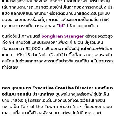
แม้เขาจะรู้ความลับของเธอแล้วก็ตาม โดยในภาพยนตร์เรื่องนี้ผู้
เล่นทุกคนสามารถแทรกตัวเองเข้าไปในฉากของการสาดแป้ง ประ
แป้ง แลกเปลี่ยนบทสนทนาหรือโต้ตอบกับนักแสดงได้ในรูปแบบ
ของนางเอกของเรื่องที่ถูกสาดน้ำแล้วจะกลายเป็นคนอื่น ทำให้
ทุกคนสามารถเป็นนางเอกของ
“
โอ้
“
ได้อย่างแนบเนียน
จนถึงวันนี้ ภาพยนตร์
Songkran Stranger
สร้างยอดวิวสูง
ถึง 94 ล้านวิว!! และในระยะเวลาเพียงแค่ 6 วัน มีผู้ร่วมเล่น
กิจกรรมกว่า 92,000 คน!! นอกจากนี้ยังมีผู้กดไลค์ออฟฟิเชียล
แอคเคาท์ถึง 1.5 ล้านไลค์… เรียกได้ว่า ติ๊กต็อก สามารถครองใจ
คนไทย ในช่วงเทศกาลสงกรานต์อย่างที่แบรนด์อื่น ๆ ไม่สามารถ
ทำได้เลย
ทสร บุณยเนตร
Executive Creative Director ของวันเด
อร์แมน ธอมสัน ประเทศไทย
ขุนพลในกลุ่มครีเอทีฟ รุ่นใหม่ใน
นาม #ยังเจ ผู้รังสรรค์ไอเดียแหวกแนวที่โดนใจวัยรุ่นไทยจน
กลายเป็น Talk of the Town กล่าวว่า ใคร ๆ ก็ชอบสงกรานต์
เนอะ เหนื่อยมาทั้งปี ขอพักหน่อย แต่พอมันไม่มีสงกรานต์