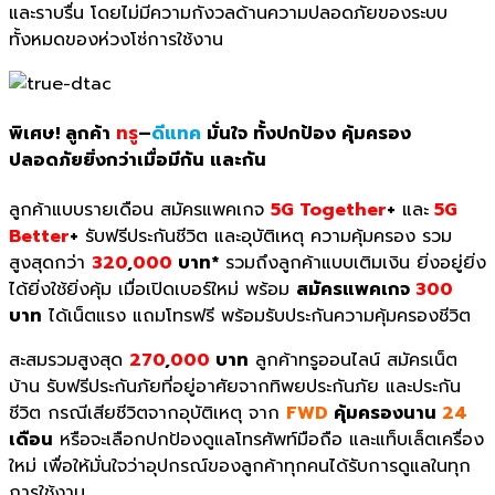
และราบรื่น โดยไม่มีความกังวลด้านความปลอดภัยของระบบ
ทั้งหมดของห่วงโซ่การใช้งาน
พิเศษ!
ลูกค้า
ทรู
–
ดีแทค
มั่นใจ
ทั้งปกป้อง คุ้มครอง
ปลอดภัย
ยิ่ง
กว่าเมื่อมีกัน และกัน
ลูกค้าแบบรายเดือน สมัครแพคเกจ
5G Together
+
และ
5G
Better
+
รับฟรีประกันชีวิต และอุบัติเหตุ ความคุ้มครอง รวม
สูงสุดกว่า
320
,
000
บาท*
รวมถึงลูกค้าแบบเติมเงิน ยิ่งอยู่ยิ่ง
ได้ยิ่งใช้ยิ่งคุ้ม เมื่อเปิดเบอร์ใหม่ พร้อม
สมัครแพคเกจ
300
บาท
ได้เน็ตแรง แถมโทรฟรี พร้อมรับประกันความคุ้มครองชีวิต
สะสมรวมสูงสุด
270
,
000
บาท
ลูกค้าทรูออนไลน์ สมัครเน็ต
บ้าน รับฟรีประกันภัยที่อยู่อาศัยจากทิพยประกันภัย และประกัน
ชีวิต กรณีเสียชีวิตจากอุบัติเหตุ จาก
FWD
คุ้มครองนาน
24
เดือน
หรือจะเลือกปกป้องดูแลโทรศัพท์มือถือ และแท็บเล็ตเครื่อง
ใหม่ เพื่อให้มั่นใจว่าอุปกรณ์ของลูกค้าทุกคนได้รับการดูแลในทุก
การใช้งาน