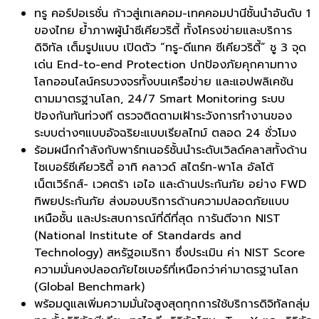
ทรู คอร์ปอเรชั่น ก้าวสู่เทเลคอม-เทคคอมปานีชั้นนำอันดับ 1
ของไทย ย้ำภาพผู้นำซีเคียวริตี้ ทั้งโครงข่ายและบริการ
ดิจิทัล เต็มรูปแบบ เปิดตัว “ทรู-ดีแทค ซีเคียวริตี้” ชู 3 จุด
เด่น End-to-end Protection ปกป้องภัยคุกคามทาง
โลกออนไลน์ครบวงจรทั้งบนเครือข่าย และแอปพลิเคชัน
ตามมาตรฐานโลก, 24/7 Smart Monitoring ระบบ
ป้องกันทันท่วงที ตรวจติดตามเฝ้าระวังการทำงานของ
ระบบต่างๆแบบอัจฉริยะแบบเรียลไทม์ ตลอด 24 ชั่วโมง
ร้อมผนึกกำลังกับพาร์ทเนอร์ชั้นนำระดับเวิลด์คลาสทั้งด้าน
ไซเบอร์ซีเคียวริตี้ อาทิ คลาวด์ สไตร์ท-พาโล อัลโต้
เน็ตเวิร์กส์- เวคตร้า เอไอ และด้านประกันภัย อย่าง FWD
ทิพยประกันภัย ส่งมอบบริการด้านความปลอดภัยแบบ
เหนือชั้น และประสบการณ์ที่ดีที่สุด การันตีจาก NIST
(National Institute of Standards and
Technology) สหรัฐอเมริกา ซึ่งประเมิน ค่า NIST Score
ความมั่นคงปลอดภัยไซเบอร์ที่เหนือกว่าค่ามาตรฐานโลก
(Global Benchmark)
พร้อมดูแลเพิ่มความมั่นใจสูงสุดทุกการใช้บริการดิจิทัลกลุ่ม