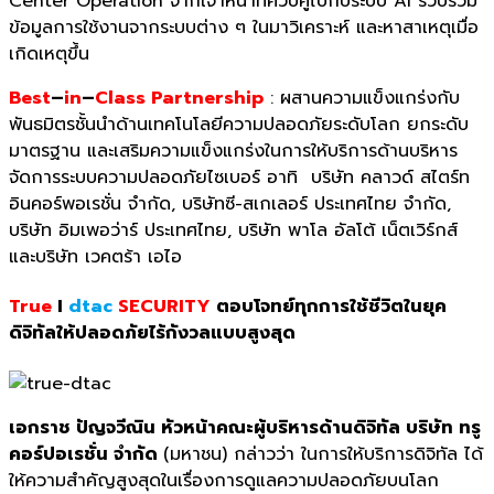
Center Operation จากเจ้าหน้าที่ควบคู่ไปกับระบบ AI รวบรวม
ข้อมูลการใช้งานจากระบบต่าง ๆ ในมาวิเคราะห์ และหาสาเหตุเมื่อ
เกิดเหตุขึ้น
Best
–
in
–
Class Partnership
: ผสานความแข็งแกร่งกับ
พันธมิตรชั้นนำด้านเทคโนโลยีความปลอดภัยระดับโลก ยกระดับ
มาตรฐาน และเสริมความแข็งแกร่งในการให้บริการด้านบริหาร
จัดการระบบความปลอดภัยไซเบอร์ อาทิ บริษัท คลาวด์ สไตร์ท
อินคอร์พอเรชั่น จำกัด, บริษัทซี-สเกเลอร์ ประเทศไทย จำกัด,
บริษัท อิมเพอว่าร์ ประเทศไทย, บริษัท พาโล อัลโต้ เน็ตเวิร์กส์
และบริษัท เวคตร้า เอไอ
True
I
dtac
SECURITY
ตอบโจทย์
ทุกการใช้ชีวิตในยุค
ดิจิทัล
ให้ปลอดภัยไร้กังวลแบบสูงสุด
เอกราช ปัญจวีณิน หัวหน้าคณะผู้บริหารด้านดิจิทัล บริษัท ทรู
คอร์ปอเรชั่น จำกัด
(มหาชน) กล่าวว่า ในการให้บริการดิจิทัล ได้
ให้ความสำคัญสูงสุดในเรื่องการดูแลความปลอดภัยบนโลก