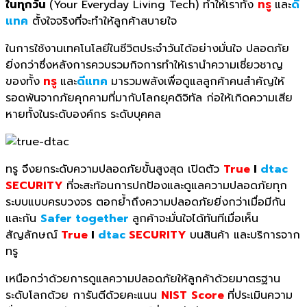
ในทุกวัน
(Your Everyday Living Tech) ทำให้เราทั้ง
ทรู
และ
ดี
แทค
ตั้งใจจริงที่จะทำให้ลูกค้าสบายใจ
ในการใช้งานเทคโนโลยีในชีวิตประจำวันได้อย่างมั่นใจ ปลอดภัย
ยิ่งกว่าซึ่งหลังการควบรวมกิจการทำให้เรานำความเชี่ยวชาญ
ของทั้ง
ทรู
และ
ดีแทค
มารวมพลังเพื่อดูแลลูกค้าคนสำคัญให้
รอดพ้นจากภัยคุกคามที่มากับโลกยุคดิจิทัล ก่อให้เกิดความเสีย
หายทั้งในระดับองค์กร ระดับบุคคล
ทรู จึงยกระดับความปลอดภัยขั้นสูงสุด เปิดตัว
True
I
dtac
SECURITY
ที่จะสะท้อนการปกป้องและดูแลความปลอดภัยทุก
ระบบแบบครบวงจร ตอกย้ำถึงความปลอดภัยยิ่งกว่าเมื่อมีกัน
และกัน
Safer together
ลูกค้าจะมั่นใจได้ทันทีเมื่อเห็น
สัญลักษณ์
True
I
dtac
SECURITY
บนสินค้า และบริการจาก
ทรู
เหนือกว่าด้วยการดูแลความปลอดภัยให้ลูกค้าด้วยมาตรฐาน
ระดับโลกด้วย การันตีด้วยคะแนน
NIST
Score
ที่ประเมินความ