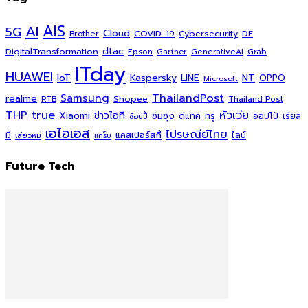
AI
AIS
5G
Cloud
COVID-19
Cybersecurity
DE
Brother
dtac
DigitalTransformation
Grab
Epson
Gartner
GenerativeAI
ITday
HUAWEI
Kaspersky
NT
IoT
LINE
OPPO
Microsoft
ThailandPost
Samsung
realme
Shopee
Thailand Post
RTB
THP
true
หัวเว่ย
Xiaomi
ข่าวไอที
ซัมซุง
ดีแทค
ทรู
ออปโป้
เรียล
ช้อปปี้
เอไอเอส
ไปรษณีย์ไทย
แคสเปอร์สกี้
มี
ไลน์
เสียวหมี่
แกร็บ
Future Tech