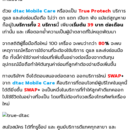
ด้วย
dtac Mobile Care
หรือจะเป็น
True Protech
บริการ
ดูแล และส่งซ่อมมือถือ ไม่ว่า ตก แตก เปียก พัง แม้แต่สูญหาย
ก็อยู่ใน
บริการทั้ง
2
บริการ
นี้ เพียง
เริ่มต้น
39
บาท ต่อเดือน
เท่านั้น และ เพื่อตอกย้ำความเป็นผู้นำตลาดที่ไม่หยุดพัฒนา
จากสถิติผู้ซื้อมือถือใหม่ 100 เครื่อง จะพบว่ากว่า
80
%
จะพบ
เหตุการณ์หรือการใช้งานที่จะต้องใช้บริการ ดูแล และส่งซ่อมมือ
ถือ ทั้งนี้ค่าใช้จ่ายค่าซ่อมที่เพิ่มขึ้นอย่างต่อเนื่องจากต้นทุน
อุปกรณ์มือถือทำให้ต้นทุนค่าซ่อมที่ลูกค้าต้องจ่ายจึงเพิ่มขึ้น
ทางบริษัทฯ จึงได้ตอบสนองต่อตลาด ออกบริการใหม่
SWAP
+
จาก
dtac Mobile Care
คือบริการที่ตอบโจทย์ผู้บริโภคในยุคนี้
ได้ดียิ่งขึ้น
SWAP
+
จะเป็นหนึ่งในบริการที่ทำให้ลูกค้าดีแทคออก
ไปใช้ชีวิตในอย่างที่จะเป็น โดยที่ไม่ต้องกังวลเรื่องโทรศัพท์เครื่อง
ใหม่
สนใจสมัคร ได้ที่ทรูช็อป และ ศูนย์บริการดีแทคทุกสาขา และ