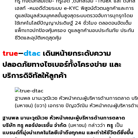
ทรู ทั้งดิจิทัลมีเดีย- ทรูไอดี ,ดิจิทัลโฮม -TrueX และ ดิจิทัล
เฮลท์ -หมอดีด้วยระบบ e-KYC พิสูจน์ตัวตนลูกค้าและการ
ดูแลข้อมูลส่วนบุคคลขั้นสูงสุดระบบตรวจจับการบุกรุกโดย
ใช้เทคโนโลยีปัญญาประดิษฐ์ 24 ชั่วโมง ตลอดจนจัดเต็ม
แพ็กเกจปกป้องคุ้มครอง ดูแลลูกค้ามอบประกันภัย ประกัน
ชีวิตและอุบัติเหตุสุดคุ้ม
true
–
dtac
เดินหน้ายกระดับความ
ปลอดภัยทางไซเบอร์ทั้งโครงข่าย และ
บริการดิจิทัลให้ลูกค้า
ฐานพล มานะวุฒิเวช หัวหน้าคณะผู้บริหารด้านการตลาด บริษัท
(มหาชน) (ขวา) เอกราช ปัญจวีณิน หัวหน้าคณะผู้บริหารด้านดิ
ฐานพล มานะวุฒิเวช หัวหน้าคณะผู้บริหารด้านการตลาด
บริษัท ทรู คอร์ปอเรชั่น จำกัด
(มหาชน) กล่าวว่า
ทรู
เป็น
แบรนด์ที่มุ่งนำเทคโนโลยีเข้าถึงทุกคน และทำให้ชีวิตดียิ่งขึ้น