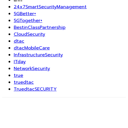
แท็ก
24x7SmartSecurityManagement
5GBetter+
5GTogether+
BestinClassPartnership
CloudSecurity
dtac
dtacMobileCare
InfrastructureSecurity
ITday
NetworkSecurity
true
truedtac
TruedtacSECURITY