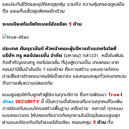
และประกันชีวิตและอุบัติเหตุสุดคุ้ม รวมถึง ความคุ้มครองดูแลมือ
ถือ และแท็บเล็ตสุดพิเศษอีกด้วย
ระบบป้องกันภัยไซเบอร์อัจฉริยะ
5
ด้าน
ประเทศ ตันกุรานันท์ หัวหน้าคณะผู้บริหารด้านเทคโนโลยี
บริษัท ทรู คอร์ปอเรชั่น จำกัด
(มหาชน) กล่าวว่า หนึ่งในพันธ
กิจสำคัญของทรู คอร์ปอเรชั่น ที่มุ่งสู่ความเป็น เทเลคอม-เทค
คอมปานีชั้นนำอันดับ 1 ของไทย คือการสร้าง และขยายโครง
ข่ายสื่อสารโทรคมนาคมให้แข็งแกร่ง และครอบคลุมทั่วประเทศรวม
ถึงการเพิ่มความปลอดภัย
แบบสูงสุดให้กับลูกค้าผู้ใช้งานทุกบริการ ซึ่งการพัฒนา
True
I
dtac
SECURITY
นี้ เป็นความตั้งใจของทีมงานทุกคนที่จะเพิ่ม
การป้องกันระบบโครงสร้างพื้นฐาน เครือข่าย คลาวด์ ทุกระบบ
แบบครบวงจร ให้ปลอดภัยจากภัยคุกคามในปัจจุบันแบบสูงสุด
ผ่านระบบป้องกันภัยไซเบอร์อัจฉริยะ ครอบคลุม
5
ด้าน
ทั้ง