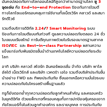
มั่นคงปลอดภัยทางโลกออนไลน์ที่สูงกว่าค่ามาตรฐานโลก
ชู
3
จุดเด่น
คือ
End
–
to
–
end
Protection
ป้องกันการโจมตี
ทางโลกไซเบอร์ครอบคลุมการใช้งานทั้งเน็ตเวิร์ค คลาวด์ และสมา
ร์ทดีไวซ์
รวมถึงบริการดิจิทัล
2
.
24
/
7
Smart Monitoring
ระบบ
ป้องกันการโจมตีแบบทันท่วงที ดูแลความปลอดภัยตลอด 24 ชั่ว
โมงแบบเรียลไทม์ การันตีคุณภาพด้วยใบรับรองมาตรฐานสากล
ISO
/
IEC
และ
Best
–
in
–
class Partnership
ผสานความ
แข็งแกร่งกับพันธมิตรชั้นนำด้านเทคโนโลยีความปลอดภัยระดับ
โลก
อาทิ บริษัท คลาวด์ สไตร์ท อินคอร์พอเรชั่น จำกัด บริษัท พาโล
อัลโต้ เน็ตเวิร์กส์ และบริษัท เวคตร้า เอไอ รวมถึงบริษัทประกันชั้น
นำอย่าง FWD และ ทิพยประกันภัย ซึ่งนอกเหนือความมั่นใจระบบ
ความปลอดภัยในโครงสร้างพื้นฐานแล้ว
ทรูก็ยังตอกย้ำทุกความปลอดภัยลูกค้าคนสำคัญ และครอบครัว
ในยุคดิจิทัล ด้วยแพ็กเกจที่ครอบคลุมทั้งการปกป้องคุ้มครองจาก
ภัยไซเบอร์ทั้งในส่วนลูกค้าองค์กร และรายบุคคล การประกันภัย