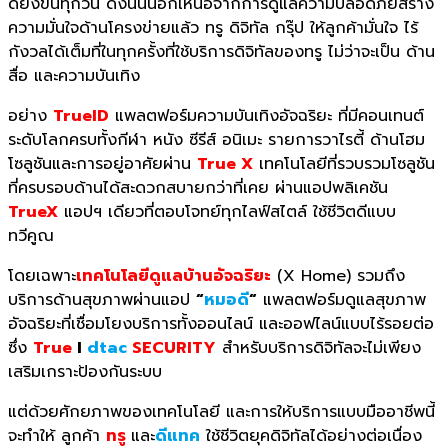
ดียิ่งขึ้นทุกวัน ดังนั้นนอกเหนือจากการดูแลความปลอดภัยสร้าง
ความมั่นใจด้านโครงข่ายแล้ว ทรู ดิจิทัล กรุ๊ป ให้ลูกค้ามั่นใจ ไร้
กังวลได้เต็มที่ในทุกครั้งที่ใช้บริการดิจิทัลของทรู ไม่ว่าจะเป็น ด้าน
สื่อ และความบันเทิง
อย่าง
TrueID
แพลตฟอร์มความบันเทิงอัจฉริยะ ที่มีคอนเทนต์
ระดับโลกครบทั้งกีฬา หนัง ซีรีส์ อนิเมะ รายการวาไรตี้ ด้านโฮม
โซลูชันและการอยู่อาศัยผ่าน
True X
เทคโนโลยีที่รวบรวมโซลูชัน
ที่ครบรอบด้านได้สะดวกสบายกว่าที่เคย ผ่านแอปพลิเคชัน
TrueX
แอปฯ เดียวที่ตอบโจทย์ทุกไลฟ์สไตล์ ใช้ชีวิตดีแบบ
ทวีคูณ
โดยเฉพาะ
เทคโนโลยีดูแลบ้านอัจฉริยะ
(X Home) รวมถึง
บริการด้านสุขภาพผ่านแอป
“
หมอดี
“
แพลตฟอร์มดูแลสุขภาพ
อัจฉริยะที่เชื่อมโยงบริการทั้งออนไลน์ และออฟไลน์แบบไร้รอยต่อ
ซึ่ง
True
I
dtac
SECURITY
สำหรับบริการดิจิทัลจะไม่เพียง
เสริมเกราะป้องกันระบบ
แต่ด้วยศักยภาพของเทคโนโลยี และการให้บริการแบบมืออาชีพนี้
จะทำให้ ลูกค้า
ทรู
และ
ดีแทค
ใช้ชีวิตยุคดิจิทัลได้อย่างต่อเนื่อง