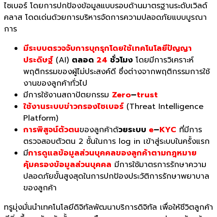
ไซเบอร์ โดยการปกป้องข้อมูลแบบรอบด้านมาตรฐานระดับเวิลด์
คลาส โดดเด่นด้วยการบริหารจัดการความปลอดภัยแบบบูรณา
การ
มีระบบตรวจจับการบุกรุกโดยใช้เทคโนโลยีปัญญา
ประดิษฐ์
(AI)
ตลอด
24
ชั่วโมง
โดยมีการวิเคราะห์
พฤติกรรมของผู้ไม่ประสงค์ดี ซึ่งต่างจากพฤติกรรมการใช้
งานของลูกค้าทั่วไป
มีการใช้งานสถาปัตยกรรม
Zero
–
trust
ใช้งานระบบข่าวกรองไซเบอร์
(Threat Intelligence
Platform)
การพิสูจน์ตัวตน
ของลูกค้าด้
วยระบบ
e
–
KYC
ที่มีการ
ตรวจสอบตัวตน 2 ชั้นในการ log in เข้าสู่ระบบในครั้งแรก
มี
การดูแลข้อมูลส่วนบุคคลของลูกค้าตามกฎหมาย
คุ้มครองข้อมูลส่วนบุคคล
มีการใช้มาตรการรักษาความ
ปลอดภัยขั้นสูงสุดในการปกป้องประวัติการรักษาพยาบาล
ของลูกค้า
ทรูมุ่งมั่นนำเทคโนโลยีดิจิทัลพัฒนาบริการดิจิทัล เพื่อให้ชีวิตลูกค้า