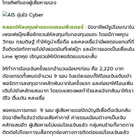
โทรศัพท์ของผู้เสียหายเอง
หลอกให้ลงทุนผ่านระบบคอมพิวเตอร์
: มิจจาชีพมีรูปโฆษณาใน
เพจเฟชบุ๊คเพื่อชักชวนให้ลงทุนกับกองทุนอมตะ โดยมีภาพคุณ
วิกรม กรมดิษฐ์ ทำให้ดูน่าเชื่อถือ และหลงเชื่อว่ามีผลตอบแทนที่ดี
จึงติดต่อทักทายไปยังแอดมินที่เฟสบุ๊ก และมีการแอดเป็นเพื่อนใน
Line พูดคุย เชิญชวนให้เปิดพอร์ตแบบระยะสั้น
ให้ทำการโอนเงินครั้งแรกจำนวนน้อยๆก่อน คือ 2,220 บาท
ต้องเทรดทั้งหมดจำนวน 9 รอบ ในแต่ละรอบก็ให้โอนเงินเติมเข้า
พอร์ตการลงทุนจากหลักพันบาทในครั้งแรก และค่อยๆให้โอนเพิ่ม
เติมไปยังหลักแสนบาท โดยจะแสดงผลกำไรและแจ้งกลับมาให้เรา
ดีใจ ตื่นเต้น หลงเชื่อ
พอครบการเทรด 9 รอบ ผู้เสียหายขอปิดบัญชีเพื่อดึงเงินกลับ
มิจฉาชีพก็แจ้งว่าต้องเสียค่าภาษี ค่าธรรมเนียมต่างๆเป็นเงิน
หลักแสนอีก ผู้เสียหายไม่ยอมโอนเงินแล้ว กลุ่มคนร้ายก็ขาดการ
ติดต่อไปโดยการบล็อกทุกช่องทางการติดต่อยอม่โอนเงินแล้ว