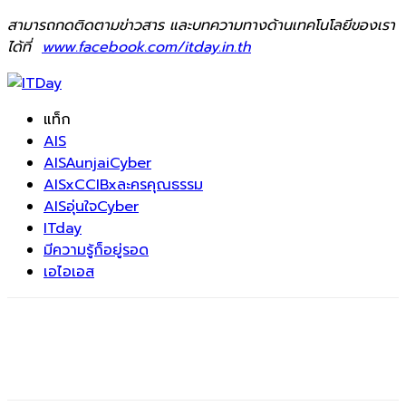
สามารถกดติดตามข่าวสาร และบทความทางด้านเทคโนโลยีของเรา
ได้ที่
www.facebook.com/itday.in.th
แท็ก
AIS
AISAunjaiCyber
AISxCCIBxละครคุณธรรม
AISอุ่นใจCyber
ITday
มีความรู้ก็อยู่รอด
เอไอเอส