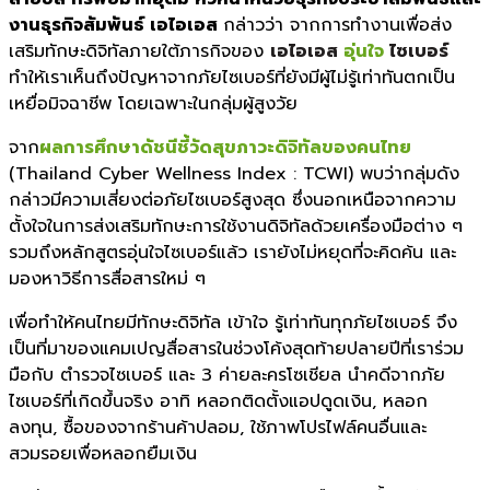
งานธุรกิจสัมพันธ์
เอไอเอส
กล่าวว่า จากการทำงานเพื่อส่ง
เสริมทักษะดิจิทัลภายใต้ภารกิจของ
เอไอเอส
อุ่นใจ
ไซเบอร์
ทำให้เราเห็นถึงปัญหาจากภัยไซเบอร์ที่ยังมีผู้ไม่รู้เท่าทันตกเป็น
เหยื่อมิจฉาชีพ โดยเฉพาะในกลุ่มผู้สูงวัย
จาก
ผลการศึกษาดัชนีชี้วัดสุขภาวะดิจิทัลของคนไทย
(Thailand Cyber Wellness Index : TCWI) พบว่ากลุ่มดัง
กล่าวมีความเสี่ยงต่อภัยไซเบอร์สูงสุด ซึ่งนอกเหนือจากความ
ตั้งใจในการส่งเสริมทักษะการใช้งานดิจิทัลด้วยเครื่องมือต่าง ๆ
รวมถึงหลักสูตรอุ่นใจไซเบอร์แล้ว เรายังไม่หยุดที่จะคิดค้น และ
มองหาวิธีการสื่อสารใหม่ ๆ
เพื่อทำให้คนไทยมีทักษะดิจิทัล เข้าใจ รู้เท่าทันทุกภัยไซเบอร์ จึง
เป็นที่มาของแคมเปญสื่อสารในช่วงโค้งสุดท้ายปลายปีที่เราร่วม
มือกับ ตำรวจไซเบอร์ และ 3 ค่ายละครโซเชียล นำคดีจากภัย
ไซเบอร์ที่เกิดขึ้นจริง อาทิ หลอกติดตั้งแอปดูดเงิน, หลอก
ลงทุน, ซื้อของจากร้านค้าปลอม, ใช้ภาพโปรไฟล์คนอื่นและ
สวมรอยเพื่อหลอกยืมเงิน