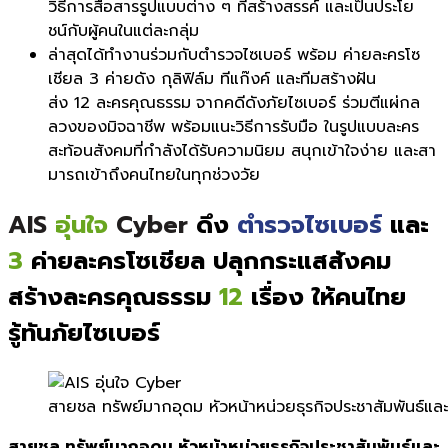
วิธีการสื่อสารรู
ปแบบต่าง ๆ ที่สร้างสรรค์ และเป็นประโย
ชน์กั
บผู้คนในแต่ละกลุ่ม
ล่าสุดได้ทำงานร่วมกั
บตำรวจไซเบอร์ พร้อม ค่ายละครโซ
เชียล
3
ค่ายดัง กุลิฟิล์ม ทีแก๊งค์ และทีมสร้างฝัน
ส่ง
12
ละครคุณธรรม
จากคดีดังภัยไซเบอร์ ร่วมตีแผ่กล
ลวงของมิจฉาชีพ พร้อมแนะวิธีการรับมือ ในรูปแบบละคร
สะท้อนสังคมที่กำลั
งได้รับความนิยม สนุกเข้าใจง่าย และสา
มารถเข้าถึ
งคนไทยในทุกช่วงวัย
AIS
อุ่นใจ
Cyber
ดึง
ตำรวจไซเบอร์
และ
3
ค่ายละครโซเชียล ปลุกกระแสสังคม
สร้างละครคุณธรรม
12
เรื่อง ให้คนไทย
รู้ทันภัยไซเบอร์
สายชล ทรัพย์มากอุดม หัวหน้าหน่วยธุรกิจประชาสัมพันธ์และ
สายชล ทรัพย์มากอุดม หัวหน้าหน่วยธุรกิจประชาสัมพันธ์และ