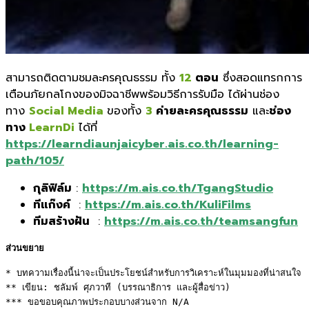
สามารถติดตามชมละครคุณธรรม ทั้ง
12
ตอน
ซึ่งสอดแทรกการ
เตือนภัยกลโกงของมิจฉาชีพพร้อมวิธีการรับมือ ได้ผ่านช่อง
ทาง
Social Media
ของทั้ง
3
ค่ายละครคุณธรรม
และ
ช่อง
ทาง
LearnDi
ได้ที่
https://learndiaunjaicyber.ais.co.th/learning-
path/105/
กุลิฟิล์ม
:
https://m.ais.co.th/TgangStudio
ทีแก๊งค์
:
https://m.ais.co.th/KuliFilms
ทีมสร้างฝัน
:
https://m.ais.co.th/teamsangfun
ส่วนขยาย
* บทความเรื่องนี้น่าจะเป็นประโยชน์สำหรับการวิเคราะห์ในมุมมองที่น่าสนใจ 

** เขียน: ชลัมพ์ ศุภวาที (บรรณาธิการ และผู้สื่อข่าว) 

*** ขอขอบคุณภาพประกอบบางส่วนจาก N/A