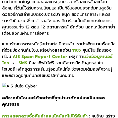
มาถ่ายทอดในรูปแบบของละครคุณธรรม หรือละครสั้นสะท้อน
สังคม ที่วันนี้ได้รับความนิยมและเป็นที่ชื่นชอบของกลุ่มคนสูงวัย
ด้วยวิธีการเล่าแบบตรงไปตรงมา สนุก สอดแทรกสาระ และวิธี
การรับมือจากพี่ ๆ ตำรวจไซเบอร์ ที่มาร่วมเป็นนักแสดงในละคร
คุณธรรมทั้ง 12 ตอน 12 สถานการณ์ อีกด้วย นอกเหนือจากย้ำ
เตือนสังคมผ่านการสื่อสาร
และสร้างการตระหนักรู้อย่างต่อเนื่องแล้ว เรายังพัฒนาเครื่องมือ
ที่ช่วยป้องกันภัยไซเบอร์อย่าง
สายด่วน
1185
ศูนย์รับเรื่องร้อง
เรียน
AIS Spam Report Center
ให้ลูกค้า
แจ้งข้อมูลเบอร์
โทร
และ
SMS
มิจฉาชีพได้ฟรี รวมถึงการมีหลักสูตรอุ่นใจ
ไซเบอร์ หลักสูตรการเรียนรู้ออนไลน์ที่จะช่วยเติมเต็มองค์ความรู้
และสร้างภูมิคุ้มกันภัยไซเบอร์ให้กับคนไทย
คดีจากภัยไซเบอร์ตัวอย่างที่ถูกนำมาดัดแปลงเป็นละคร
คุณธรรม
การหลอกลวงซื้อสินค้าออนไลน์แต่ไม่ได้สินค
้า
: คนร้าย สร้าง