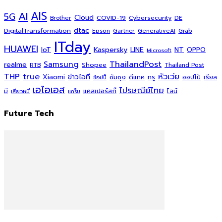
AI
AIS
5G
Cloud
COVID-19
Cybersecurity
DE
Brother
dtac
DigitalTransformation
Grab
Epson
Gartner
GenerativeAI
ITday
HUAWEI
Kaspersky
NT
IoT
LINE
OPPO
Microsoft
ThailandPost
Samsung
realme
Shopee
Thailand Post
RTB
THP
true
หัวเว่ย
Xiaomi
ข่าวไอที
ซัมซุง
ดีแทค
ทรู
ออปโป้
เรียล
ช้อปปี้
เอไอเอส
ไปรษณีย์ไทย
แคสเปอร์สกี้
มี
ไลน์
เสียวหมี่
แกร็บ
Future Tech