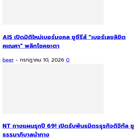
AIS เปิดมิติใหม่เบอร์มงคล ชูซีรีส์ “เบอร์เลขลิขิต
คเณศา” พลิกโชคชะตา
beer
-
กรกฎาคม 10, 2026
0
NT กางแผนรุกปี 69! เปิดรับพันธมิตรธุรกิจดิจิทัล ชู
ธรรมาภิบาลนำทาง