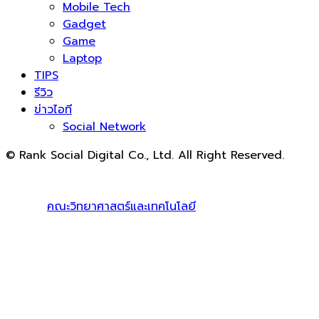
Mobile Tech
Gadget
Game
Laptop
TIPS
รีวิว
ข่าวไอที
Social Network
© Rank Social Digital Co., Ltd. All Right Reserved.
ดูแลและให้คำปรึกษาบริการ
รับทำ SEO
โดย Rank Social
Digital Co., Ltd. ทีมงานมืออาชีพ รับทำ SEO สายขาวเห็นผล
100% |
คณะวิทยาศาสตร์และเทคโนโลยี