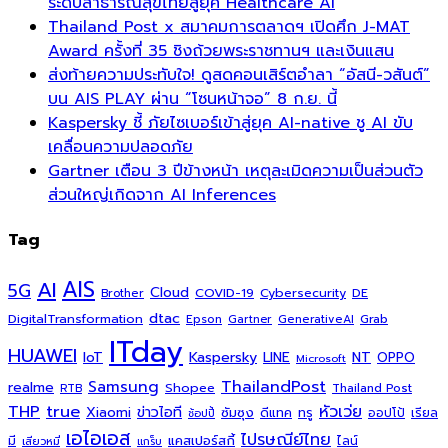
ระดับสาธารณสุขไทยสู่ยุค Healthcare AI
Thailand Post x สมาคมการตลาดฯ เปิดศึก J-MAT
Award ครั้งที่ 35 ชิงถ้วยพระราชทานฯ และเงินแสน
ส่งท้ายความประทับใจ! ดูสดคอนเสิร์ตอำลา “อัสนี-วสันต์”
บน AIS PLAY ผ่าน “โซนหน้าจอ” 8 ก.ย. นี้
Kaspersky ชี้ ภัยไซเบอร์เข้าสู่ยุค AI-native ชู AI ขับ
เคลื่อนความปลอดภัย
Gartner เตือน 3 ปีข้างหน้า เหตุละเมิดความเป็นส่วนตัว
ส่วนใหญ่เกิดจาก AI Inferences
Tag
AI
AIS
5G
Cloud
COVID-19
Cybersecurity
DE
Brother
dtac
DigitalTransformation
Grab
Epson
Gartner
GenerativeAI
ITday
HUAWEI
Kaspersky
NT
IoT
LINE
OPPO
Microsoft
ThailandPost
Samsung
realme
Shopee
Thailand Post
RTB
THP
true
หัวเว่ย
Xiaomi
ข่าวไอที
ซัมซุง
ดีแทค
ทรู
ออปโป้
เรียล
ช้อปปี้
เอไอเอส
ไปรษณีย์ไทย
แคสเปอร์สกี้
มี
ไลน์
เสียวหมี่
แกร็บ