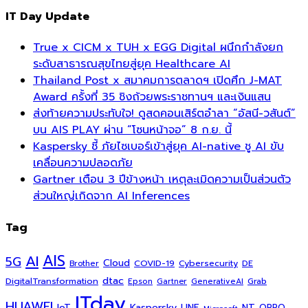
IT Day Update
True x CICM x TUH x EGG Digital ผนึกกำลังยก
ระดับสาธารณสุขไทยสู่ยุค Healthcare AI
Thailand Post x สมาคมการตลาดฯ เปิดศึก J-MAT
Award ครั้งที่ 35 ชิงถ้วยพระราชทานฯ และเงินแสน
ส่งท้ายความประทับใจ! ดูสดคอนเสิร์ตอำลา “อัสนี-วสันต์”
บน AIS PLAY ผ่าน “โซนหน้าจอ” 8 ก.ย. นี้
Kaspersky ชี้ ภัยไซเบอร์เข้าสู่ยุค AI-native ชู AI ขับ
เคลื่อนความปลอดภัย
Gartner เตือน 3 ปีข้างหน้า เหตุละเมิดความเป็นส่วนตัว
ส่วนใหญ่เกิดจาก AI Inferences
Tag
AI
AIS
5G
Cloud
COVID-19
Cybersecurity
DE
Brother
dtac
DigitalTransformation
Grab
Epson
Gartner
GenerativeAI
ITday
HUAWEI
Kaspersky
NT
IoT
LINE
OPPO