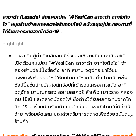
ลาซาด้า (Lazada) ส่งแคมเปญ “#YesICan ลาซาด้า จากใจถึง
ใจ” หนุนร้านค้าลงแพลตฟอร์มออนไลน์ สนับสนุนผู้ประกอบการที่
ได้รับผลกระทบจากโควิด-19…
highlight
ลาซาด้า ผู้นำด้านอีคอมเมิร์ซในเอเชียตะวันออกเฉียงใต้
เปิดตัวแคมเปญ “#YesICan ลาซาด้า จากใจถึงใจ” จำ
ลองย่านช้อปปิ้งชื่อดัง อาทิ สยาม จตุจักร มาไว้บน
แพลตฟอร์มออนไลน์ให้คนไทยได้หายคิดถึง โดยมีแหล่ง
ช้อปปิ้งชั้นนำขวัญใจนักช้อปที่เข้าร่วมโครงการแล้ว อาทิ
จตุจักร มาบุญครอง สยามสแควร์ สำเพ็ง เยาวราช คลอง
ถม โบ๊เบ๊ และตลาดนัดรถไฟ ซึ่งต่างได้รับผลกระทบจากโค
วิด-19 มาร่วมเปิดร้านค้าออนไลน์บนลาซาด้าโดยไม่มีค่าใช้
จ่าย พร้อมอัดแคมเปญส่งเสริมการตลาดเพื่อช่วยสนับสนุน
ร้านค้า