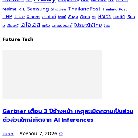
Microsoft
ThailandPost
Samsung
realme
Shopee
Thailand Post
RTB
THP
true
หัวเว่ย
Xiaomi
ข่าวไอที
ซัมซุง
ดีแทค
ทรู
ออปโป้
เรียล
ช้อปปี้
เอไอเอส
ไปรษณีย์ไทย
แคสเปอร์สกี้
มี
ไลน์
เสียวหมี่
แกร็บ
Future Tech
Gartner เตือน 3 ปีข้างหน้า เหตุละเมิดความเป็นส่วน
ตัวส่วนใหญ่เกิดจาก AI Inferences
beer
-
สิงหาคม 7, 2026
0