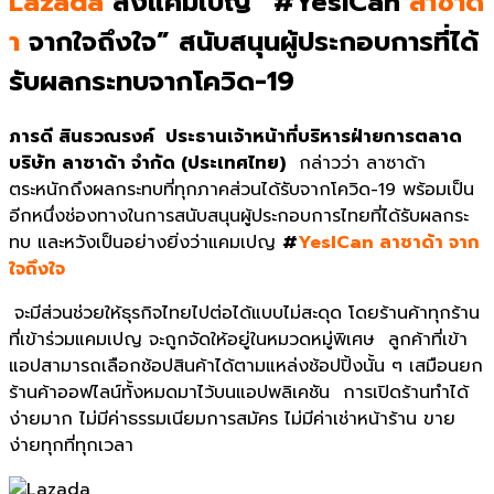
Lazada
ส่งแคมเปญ “#YesICan
ลาซาด้
า
จากใจถึงใจ” สนับสนุนผู้ประกอบการที่ได้
รับผลกระทบจากโควิด-19
ภารดี สินธวณรงค์
ประธานเจ้าหน้าที่บริหารฝ่ายการตลาด
บริษัท ลาซาด้า จำกัด (ประเทศไทย)
กล่าวว่า ลาซาด้า
ตระหนักถึงผลกระทบที่ทุกภาคส่วนได้รับจากโควิด-19 พร้อมเป็น
อีกหนึ่งช่องทางในการสนับสนุนผู้ประกอบการไทยที่ได้รับผลกระ
ทบ และหวังเป็นอย่างยิ่งว่าแคมเปญ
#
YesICan ลาซาด้า จาก
ใจถึงใจ
จะมีส่วนช่วยให้ธุรกิจไทยไปต่อได้แบบไม่สะดุด โดยร้านค้าทุกร้าน
ที่เข้าร่วมแคมเปญ จะถูกจัดให้อยู่ในหมวดหมู่พิเศษ ลูกค้าที่เข้า
แอปสามารถเลือกช้อปสินค้าได้ตามแหล่งช้อปปิ้งนั้น ๆ เสมือนยก
ร้านค้าออฟไลน์ทั้งหมดมาไว้บนแอปพลิเคชัน การเปิดร้านทำได้
ง่ายมาก ไม่มีค่าธรรมเนียมการสมัคร ไม่มีค่าเช่าหน้าร้าน ขาย
ง่ายทุกที่ทุกเวลา