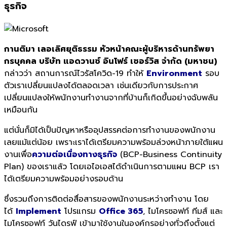
ธุรกิจ
กานติมา เลอเลิศยุติธรรม หัวหน้าคณะผู้บริหารด้านทรั
พยา
กรบุคคล บริษัท แอดวานซ์ อินโฟร์ เซอร์วิส จำกัด (มหาชน)
กล่าวว่า สถานการณ์ไวรัสโควิด-19 ทำให้
Environment
รอบ
ตัวเราเปลี่ยนแปลงได้ตลอดเวลา เช่นเดียวกับการประกาศ
เปลี่ยนแปลงให้พนักงานทำงานจากที่บ้านก็เกิดขึ้นอย่างฉับพลัน
เหมือนกัน
แต่นั่นก็มิได้เป็นปัญหาหรืออุปสรรคต่อการทำงานของพนักงาน
เลยแม้แต่น้อย เพราะเราได้เตรียมความพร้อมล่วงหน้าภายใต้แผน
งานเพื่อ
ความต่อเนื่องทางธุรกิจ
(BCP-Business Continuity
Plan) ของเราแล้ว
โดยเอไอเอสได้ดำเนินการตามแผน
BCP
เรา
ได้เตรียมความพร้อมอย่
างรอบด้าน
ซึ่งรวมถึงการติดต่อสื่
อสารของพนักงานระหว่างทำงาน โดย
ได้
Implement
โปรแกรม
Office 365
,
ไมโครซอฟท์ ทีมส์ และ
ไมโครซอฟท์ วันไดรฟ์ เข้ามาใช้งานในองค์กรอย่างทั่
วถึงตั้งแต่