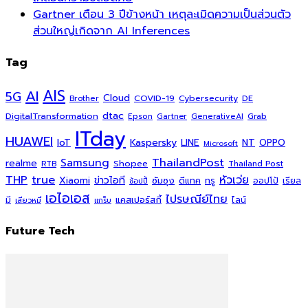
Gartner เตือน 3 ปีข้างหน้า เหตุละเมิดความเป็นส่วนตัว
ส่วนใหญ่เกิดจาก AI Inferences
Tag
AI
AIS
5G
Cloud
COVID-19
Cybersecurity
DE
Brother
dtac
DigitalTransformation
Grab
Epson
Gartner
GenerativeAI
ITday
HUAWEI
Kaspersky
NT
IoT
LINE
OPPO
Microsoft
ThailandPost
Samsung
realme
Shopee
Thailand Post
RTB
THP
true
หัวเว่ย
Xiaomi
ข่าวไอที
ซัมซุง
ดีแทค
ทรู
ออปโป้
เรียล
ช้อปปี้
เอไอเอส
ไปรษณีย์ไทย
แคสเปอร์สกี้
มี
ไลน์
เสียวหมี่
แกร็บ
Future Tech