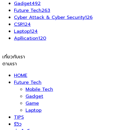
Gadget
492
Future Tech
263
Cyber Attack & Cyber Security
126
CSR
124
Laptop
124
Apllication
120
เกี่ยวกับเรา
ตามเรา
HOME
Future Tech
Mobile Tech
Gadget
Game
Laptop
TIPS
รีวิว