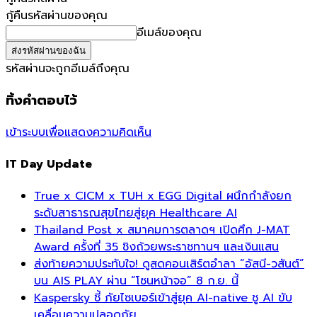
กู้คืนรหัสผ่านของคุณ
อีเมล์ของคุณ
รหัสผ่านจะถูกอีเมล์ถึงคุณ
ทิ้งคำตอบไว้
เข้าระบบเพื่อแสดงความคิดเห็น
IT Day Update
True x CICM x TUH x EGG Digital ผนึกกำลังยก
ระดับสาธารณสุขไทยสู่ยุค Healthcare AI
Thailand Post x สมาคมการตลาดฯ เปิดศึก J-MAT
Award ครั้งที่ 35 ชิงถ้วยพระราชทานฯ และเงินแสน
ส่งท้ายความประทับใจ! ดูสดคอนเสิร์ตอำลา “อัสนี-วสันต์”
บน AIS PLAY ผ่าน “โซนหน้าจอ” 8 ก.ย. นี้
Kaspersky ชี้ ภัยไซเบอร์เข้าสู่ยุค AI-native ชู AI ขับ
เคลื่อนความปลอดภัย