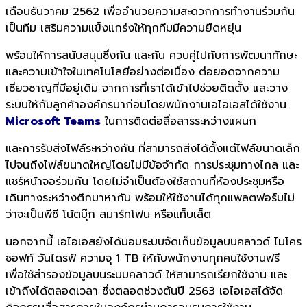
เดือนธันวาคม
2562
เพื่ออำนวยความสะดวกการทำงานร่
วมกัน
เป็นทีม เสริมความแข็งแกร่งให้ทุกทีมมี
ความยืดหยุ่น
พร้อมให้การสนับสนุนซึ่งกั
น และกัน ควบคู่ไปกับการพัฒนาทั
กษะ
และความเข้าใจในเทคโนโลยีอย่
างต่อเนื่อง ต่อยอดจากความ
เชี่ยวชาญที่มีอยู่
เดิม จากการที่เราได้เข้าไปช่วยติดตั้
ง และวาง
ระบบให้กับลูกค้าองค์
กรมาก่อน
โดยพนักงานเอไอเอสได้ใช้งาน
Microsoft Teams
ในการติดต่อสื่อสารระหว่างแผนก
และการรับส่งไฟล์ระหว่างกัน ที่สามารถส่งได้ตั้งแต่ไฟล์ขนาดเล็ก
ไปจนถึงไฟล์ขนาดใหญ่โดยไม่มีข้อจำกัด การประชุมทางไกล และ
แชร์หน้าจอร่วมกัน โดยไม่จำเป็นต้องใช้สถานที่ห้องประชุมหรือ
เดินทางระหว่างตึกมาหากัน พร้อมให้ใช้งานได้ทุกแพลตฟอร์มไม่
ว่าจะเป็นพีซี โน้ตบุ๊ก สมาร์ทโฟน หรือแท็บเล็ต
นอกจากนี้ เอไอเอสยังได้มอบระบบจัดเก็บข้อมูลบนคลาวด์ ไมโคร
ซอฟท์ วันไดรฟ์ ความจุ 1 TB ให้กับพนักงานทุกคนใช้งานฟรี
เพื่อใช้สำรองข้อมูลบนระบบคลาวด์ ให้สามารถเรียกใช้งาน และ
เข้าถึงได้ตลอดเวลา ซึ่งตลอดช่วงต้นปี 2563 เอไอเอสได้จัด