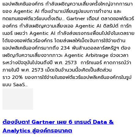
แอปพลิเคชันองค์กร กำลังเผชิญความเสี่ยงครั้งใหญ่จากการมา
ของ Agentic AI ที่จะเข้ามาเปลี่ยนรูปแบบการทำงาน และ
ทดแทนซอฟต์แวร์แบบดั้งเดิม... Gartner เตือน! ตลาดซอฟต์แวร์
องค์กร กำลังเผชิญความเสี่ยงเจอ Agentic AI ดิสรัปต์ การ์ท
เนอร์ เผยว่า Agentic AI กำลังส่งแรงกระเพื่อมไปยังโมเดลราย
ได้ของซอฟต์แวร์องค์กร โดยส่งผลให้เม็ดเงินการใช้จ่ายด้าน
แอปพลิเคชันองค์กรมากถึง 234 พันล้านดอลลาร์สหรัฐฯ ต้อง
เผชิญกับความเสี่ยงจากภาวะ Agentic Arbitrage ช่วงเวลา
ระหว่างปัจจุบันไปจนถึงปี พ.ศ. 2573 การ์ทเนอร์ คาดการณ์ว่า
ภายในปี พ.ศ. 2573 เม็ดเงินจำนวนนี้จะคิดเป็นสัดส่วน
ราว 20% ของการใช้จ่ายในซอฟต์แวร์แอปพลิเคชันองค์กรในรูป
แบบ SaaS...
ต้องจับตา! Gartner เผย 6 เทรนด์ Data &
Analytics สู่องค์กรอนาคต