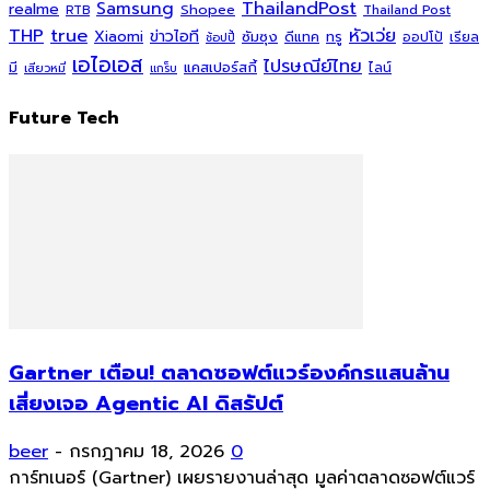
ThailandPost
Samsung
realme
Shopee
Thailand Post
RTB
THP
true
หัวเว่ย
Xiaomi
ข่าวไอที
ซัมซุง
ดีแทค
ทรู
ออปโป้
เรียล
ช้อปปี้
เอไอเอส
ไปรษณีย์ไทย
แคสเปอร์สกี้
มี
ไลน์
เสียวหมี่
แกร็บ
Future Tech
Gartner เตือน! ตลาดซอฟต์แวร์องค์กรแสนล้าน
เสี่ยงเจอ Agentic AI ดิสรัปต์
beer
-
กรกฎาคม 18, 2026
0
การ์ทเนอร์ (Gartner) เผยรายงานล่าสุด มูลค่าตลาดซอฟต์แวร์