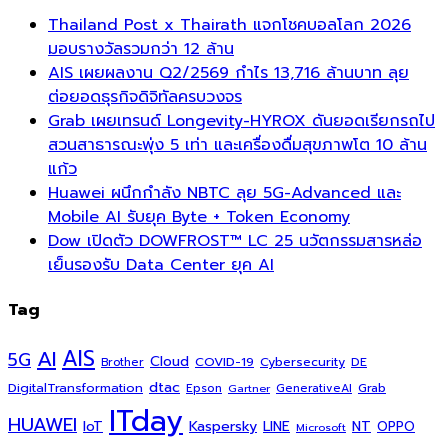
Thailand Post x Thairath แจกโชคบอลโลก 2026
มอบรางวัลรวมกว่า 12 ล้าน
AIS เผยผลงาน Q2/2569 กำไร 13,716 ล้านบาท ลุย
ต่อยอดธุรกิจดิจิทัลครบวงจร
Grab เผยเทรนด์ Longevity-HYROX ดันยอดเรียกรถไป
สวนสาธารณะพุ่ง 5 เท่า และเครื่องดื่มสุขภาพโต 10 ล้าน
แก้ว
Huawei ผนึกกำลัง NBTC ลุย 5G-Advanced และ
Mobile AI รับยุค Byte + Token Economy
Dow เปิดตัว DOWFROST™ LC 25 นวัตกรรมสารหล่อ
เย็นรองรับ Data Center ยุค AI
Tag
AI
AIS
5G
Cloud
COVID-19
Cybersecurity
DE
Brother
dtac
DigitalTransformation
Grab
Epson
Gartner
GenerativeAI
ITday
HUAWEI
Kaspersky
NT
IoT
LINE
OPPO
Microsoft