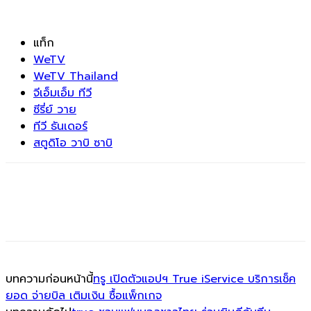
แท็ก
WeTV
WeTV Thailand
จีเอ็มเอ็ม ทีวี
ซีรี่ย์ วาย
ทีวี ธันเดอร์
สตูดิโอ วาบิ ซาบิ
บทความก่อนหน้านี้
ทรู เปิดตัวแอปฯ True iService บริการเช็ค
ยอด จ่ายบิล เติมเงิน ซื้อแพ็กเกจ