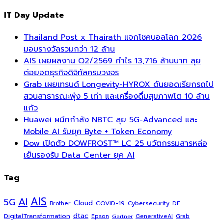
IT Day Update
Thailand Post x Thairath แจกโชคบอลโลก 2026
มอบรางวัลรวมกว่า 12 ล้าน
AIS เผยผลงาน Q2/2569 กำไร 13,716 ล้านบาท ลุย
ต่อยอดธุรกิจดิจิทัลครบวงจร
Grab เผยเทรนด์ Longevity-HYROX ดันยอดเรียกรถไป
สวนสาธารณะพุ่ง 5 เท่า และเครื่องดื่มสุขภาพโต 10 ล้าน
แก้ว
Huawei ผนึกกำลัง NBTC ลุย 5G-Advanced และ
Mobile AI รับยุค Byte + Token Economy
Dow เปิดตัว DOWFROST™ LC 25 นวัตกรรมสารหล่อ
เย็นรองรับ Data Center ยุค AI
Tag
AI
AIS
5G
Cloud
COVID-19
Cybersecurity
DE
Brother
dtac
DigitalTransformation
Grab
Epson
Gartner
GenerativeAI