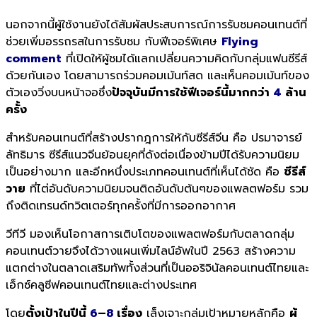
นอกจากนี้ผู้ใช้งานยังได้สัมผัสประสบการณ์การรับชมคอนเทนต์ที่
ช่วยเพิ่มอรรถรสในการรับชม กับฟีเจอร์พิเศษ
Flying
comment
ที่เปิดให้ผู้ชมได้แลกเปลี่ยนความคิดกับกลุ่มแฟนซีรีส์
ด้วยกันเอง โดยสามารถร่วมคอมเม้นท์สด และเห็นคอมเม้นท์ของ
ตัวเองวิ่งบนหน้าจอซึ่ง
ปัจจุบันมีการใช้ฟีเจอร์นี้มากกว่า
4
ล้าน
ครั้ง
สำหรับคอนเทนต์ที่สร้างปรากฎการให้กับซีรีส์จีน คือ ปรมาจารย์
ลัทธิมาร ซีรีส์แนวจีนย้อนยุคที่ดังต่อเนื่องข้ามปีได้รับความนิยม
เป็นอย่างมาก และอีกหนึ่งประเภทคอนเทนต์ที่เห็นได้ชัด คือ
ซีรีส์
วาย
ที่ไต่อันดับความนิยมจนติดอันดับต้นๆของแพลตฟอร์ม รวม
ถึงติดเทรนด์ทวิตเตอร์ทุกครั้งที่มีการออกอากาศ
วีทีวี
มองเห็นโอกาสการเติบโตของแพลตฟอร์มกับตลาดกลุ่ม
คอนเทนต์วายจึงได้วางแผนเพิ่มไลน์อัพในปี 2563 สร้างความ
แตกต่างในตลาดเสริมทัพทั้งส่วนที่เป็นออริจินัลคอนเทนต์ไทยและ
เอ็กซ์คลูซีฟคอนเทนต์ไทยและต่างประเทศ
โดย
ตั้งเป้าในปีนี้
6
–
8
เรื่อง
เล็งเจาะกลุ่มเป้าหมายหลักคือ
ผู้