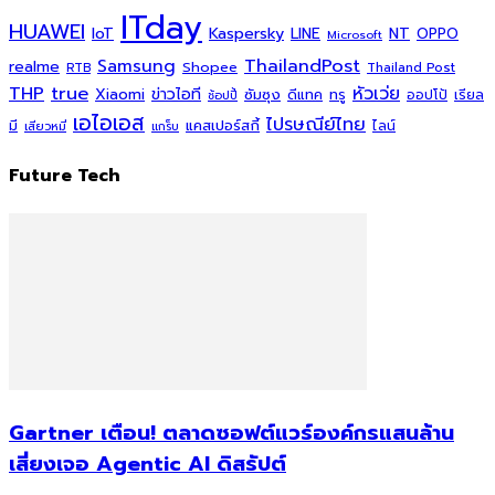
ITday
HUAWEI
Kaspersky
NT
IoT
LINE
OPPO
Microsoft
ThailandPost
Samsung
realme
Shopee
Thailand Post
RTB
THP
true
หัวเว่ย
Xiaomi
ข่าวไอที
ซัมซุง
ดีแทค
ทรู
ออปโป้
เรียล
ช้อปปี้
เอไอเอส
ไปรษณีย์ไทย
แคสเปอร์สกี้
มี
ไลน์
เสียวหมี่
แกร็บ
Future Tech
Gartner เตือน! ตลาดซอฟต์แวร์องค์กรแสนล้าน
เสี่ยงเจอ Agentic AI ดิสรัปต์