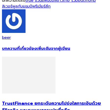
บทความถัดไป
true ชวนแฟนบอลชาวไทย ร่วมยินดีกับทีม
ลิเวอร์พูลกับแชมป์พรีเมียร์ลีก
beer
บทความที่เกี่ยวข้อง
เพิ่มเติมจากผู้เขียน
TrustFinance ยกระดับความโปร่งใสการเงินด้วย