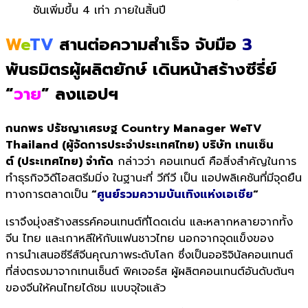
ชันเพิ่มขึ้น
4
เท่า
ภายในสิ้นปี
W
e
TV
สานต่อความสำเร็จ จับมือ
3
พันธมิตรผู้ผลิตยักษ์ เดินหน้าสร้างซีรี่ย์
“
วาย
” ลงแอปฯ
กนกพร ปรัชญาเศรษฐ
Country Manager WeTV
Thailand (
ผู้จัดการประจำประเทศไทย) บริษัท เทนเซ็น
ต์
(ประเทศไทย) จำกัด
กล่าวว่า คอนเทนต์ คือสิ่งสำคัญในการ
ทำธุรกิจวิดีโอสตรีมมิ่ง ในฐานะที่ วีทีวี เป็น แอปพลิเคชันที่มีจุดยืน
ทางการตลาดเป็น
“
ศูนย์รวมความบันเทิงแห่งเอเชีย
“
เราจึงมุ่งสร้างสรรค์คอนเทนต์ที่โดดเด่น และหลากหลายจากทั้ง
จีน ไทย และเกาหลีให้กับแฟนชาวไทย นอกจากจุดแข็งของ
การนำเสนอซีรีส์จีนคุณภาพระดับโลก ซึ่งเป็นออริจินัลคอนเทนต์
ที่ส่งตรงมาจากเทนเซ็นต์ พิคเจอร์ส ผู้ผลิตคอนเทนต์อันดับต้นๆ
ของจีนให้คนไทยได้ชม แบบจุใจแล้ว