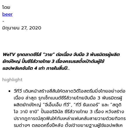
โดย
beer
-
มิถุนายน 27, 2020
WeTV รุกตลาดซีรีส์ “วาย” ต่อเนื่อง จับมือ 3 พันธมิตรผู้ผลิต
ยักษ์ใหญ่ ปั้นซีรีส์วายไทย 3 เรื่องครบรสตั้งเป้าดันผู้ใช้
แอปพลิเคชันโต 4 เท่า ภายในสิ้นปี…
highlight
วีทีวี
เดินหน้าสร้างสีสันให้ตลาดวิดี
โอสตรีมมิ่งไทยอย่างต่อ
เนื่อง ล่าสุด รุกเซ็กเมนต์ซีรีส์วายไทยจับมือ
3
พันธมิตรผู้
ผลิตยักษ์ใหญ่ “จีเอ็มเอ็ม ทีวี”, “ทีวี ธันเดอร์” และ “สตูดิ
โอ วาบิ ซาบิ” ปั้นออริจินัล ซีรีส์วายไทย
3
เรื่อง หวังส
ร้าง
ปรากฎการณ์สุ
ดฟินให้กับเหล่าแฟนคลับสายวายด้
วยกิจกร
รมต่างๆ ตลอดครึ่งปี
หลัง
ตั้งเป้าขยายฐานผู้ใช้แอปพลิ
เค