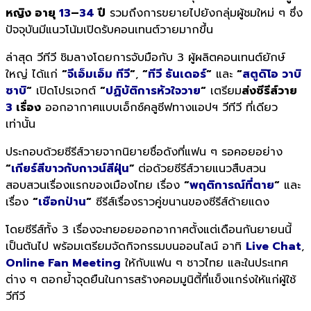
หญิง อายุ
13
–
34
ปี
รวมถึงการขยายไปยังกลุ่มผู้ชมใหม่ ๆ ซึ่ง
ปัจจุบันมีแนวโน้มเปิดรับคอนเทนต์วายมากขึ้น
ล่าสุด
วีทีวี
ชิมลางโดยการจับมือกับ 3 ผู้ผลิตคอนเทนต์ยักษ์
ใหญ่ ได้แก่
“
จีเอ็มเอ็ม ทีวี
“
,
“
ทีวี ธันเดอร์
“
และ
“
สตูดิโอ วาบิ
ซาบิ
“
เปิดโปรเจกต์
“
ปฏิบัติการหัวใจวาย
“
เตรียม
ส่งซีรีส์วาย
3
เรื่อง
ออกอากาศแบบเอ็กซ์คลูซีฟทางแอปฯ
วีทีวี
ที่เดียว
เท่านั้น
ประกอบด้วยซีรีส์วายจากนิยายชื่อดังที่แฟน ๆ รอคอยอย่าง
“
เกียร์สีขาวกับกาวน์สีฝุ่น
”
ต่อด้วยซีรีส์วายแนวสืบสวน
สอบสวนเรื่องแรกของเมืองไทย เรื่อง
“
พฤติการณ์ที่ตาย
“
และ
เรื่อง
“
เชือกป่าน
“
ซีรีส์เรื่องราวคู่ขนานของซีรีส์ด้ายแดง
โดยซีรีส์ทั้ง 3 เรื่องจะทยอยออกอากาศตั้งแต่เดือนกันยายนนี้
เป็นต้นไป พร้อมเตรียมจัดกิจกรรมบนออนไลน์ อาทิ
Live Chat
,
Online Fan Meeting
ให้กับแฟน ๆ ชาวไทย และในประเทศ
ต่าง ๆ ตอกย้ำจุดยืนในการสร้างคอมมูนิตี้ที่แข็งแกร่งให้แก่ผู้ใช้
วีทีวี