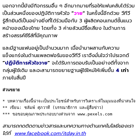
นอกจากนี้ยังมีกิจกรรมอื่น ๆ อีกมากมายที่รอให้แฟนคลับได้ร่วม
เป็นส่วนหนึ่งของปฏิบัติการหัวใจ
“
วาย
“
ในครั้งนี้อีกด้วย วีทีวี
รู้สึกยินดีเป็นอย่างยิ่งที่ได้ร่วมมือกับ 3 ผู้ผลิตคอนเทนต์ชั้นแนว
หน้าของเมืองไทย โดยทั้ง 3 ค่ายล้วนมีชื่อเสียง ในด้านการ
สร้างสรรค์ซีรีส์ที่มีคุณภาพ
และมีฐานแฟนอยู่เป็นจำนวนมาก เมื่อนำมาผสานกับความ
แข็งแกร่งในด้านแพลตฟอร์มของวีทีวี เราจึงมั่นใจว่าโปรเจกต์
“
ปฏิบัติการหัวใจวาย
“
จะได้รับการตอบรับเป็นอย่างดีทั้งจาก
กลุ่มผู้ใช้เดิม และจะสามารถขยายฐานผู้ใช้ใหม่ให้เพิ่มขึ้น
4
เท่า
ภายในสิ้นปี
ส่วนขยาย
* บทความเรื่องนี้น่าจะเป็นประโยชน์สำหรับการวิเคราะห์ในมุมมองที่น่าสนใจ 

** เขียน: ชลัมพ์ ศุภวาที (บรรณาธิการ และผู้สื่อข่าว) 

*** ขอขอบคุณภาพประกอบบางส่วนจาก www.pexels.com
สามารถกดติดตามข่าวสารและบทความทางด้านเทคโนโลยีของเรา
ได้ที่
www.facebook.com/itday.in.th