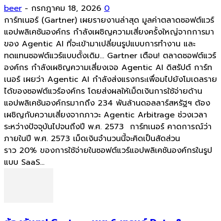
beer
-
กรกฎาคม 18, 2026
0
การ์ทเนอร์ (Gartner) เผยรายงานล่าสุด มูลค่าตลาดซอฟต์แวร์
แอปพลิเคชันองค์กร กำลังเผชิญความเสี่ยงครั้งใหญ่จากการมา
ของ Agentic AI ที่จะเข้ามาเปลี่ยนรูปแบบการทำงาน และ
ทดแทนซอฟต์แวร์แบบดั้งเดิม... Gartner เตือน! ตลาดซอฟต์แวร์
องค์กร กำลังเผชิญความเสี่ยงเจอ Agentic AI ดิสรัปต์ การ์ท
เนอร์ เผยว่า Agentic AI กำลังส่งแรงกระเพื่อมไปยังโมเดลราย
ได้ของซอฟต์แวร์องค์กร โดยส่งผลให้เม็ดเงินการใช้จ่ายด้าน
แอปพลิเคชันองค์กรมากถึง 234 พันล้านดอลลาร์สหรัฐฯ ต้อง
เผชิญกับความเสี่ยงจากภาวะ Agentic Arbitrage ช่วงเวลา
ระหว่างปัจจุบันไปจนถึงปี พ.ศ. 2573 การ์ทเนอร์ คาดการณ์ว่า
ภายในปี พ.ศ. 2573 เม็ดเงินจำนวนนี้จะคิดเป็นสัดส่วน
ราว 20% ของการใช้จ่ายในซอฟต์แวร์แอปพลิเคชันองค์กรในรูป
แบบ SaaS...