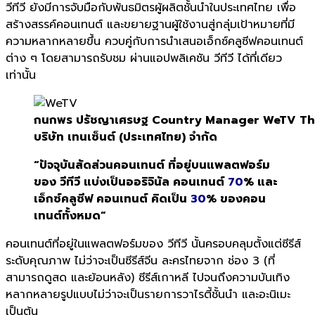
วีทีวี ยังมีการจับมือกับพันธมิตรผู้ผลิตชั้นนำในประเทศไทย เพื่อ
สร้างสรรค์คอนเทนต์ และขยายฐานผู้ใช้งานสู่กลุ่มเป้าหมายที่มี
ความหลากหลายขึ้น ควบคู่กับการนำเสนอเอ็กซ์คลูซีฟคอนเทนต์
ต่าง ๆ โดยสามารถรับชม ผ่านแอปพลิเคชัน วีทีวี ได้ที่เดียว
เท่านั้น
กนกพร ปรัชญาเศรษฐ Country Manager WeTV Thail
บริษัท เทนเซ็นต์ (ประเทศไทย) จำกัด
“ปัจจุบันสัดส่วนคอนเทนต์ ที่อยู่บนแพลตฟอร์ม
ของ วีทีวี แบ่งเป็นออริจินัล คอนเทนต์
70
% และ
เอ็กซ์คลูซีฟ คอนเทนต์ คิดเป็น
30
% ของคอน
เทนต์ทั้งหมด”
คอนเทนต์ที่อยู่ในแพลตฟอร์มของ
วีทีวี
นั้นครอบคลุมตั้งแต่ซีรีส์
ระดับคุณภาพ ไม่ว่าจะเป็นซีรีส์จีน ละครไทยจาก ช่อง 3 (ที่
สามารถดูสด และย้อนหลัง) ซีรีส์เกาหลี ไปจนถึงความบันเทิง
หลากหลายรูปแบบไม่ว่าจะเป็นรายการวาไรตี้ชั้นนำ และอะนิเมะ
เป็นต้น