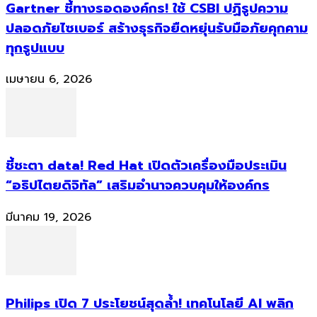
Gartner ชี้ทางรอดองค์กร! ใช้ CSBI ปฏิรูปความ
ปลอดภัยไซเบอร์ สร้างธุรกิจยืดหยุ่นรับมือภัยคุกคาม
ทุกรูปแบบ
เมษายน 6, 2026
ชี้ชะตา data! Red Hat เปิดตัวเครื่องมือประเมิน
“อธิปไตยดิจิทัล” เสริมอำนาจควบคุมให้องค์กร
มีนาคม 19, 2026
Philips เปิด 7 ประโยชน์สุดล้ำ! เทคโนโลยี AI พลิก