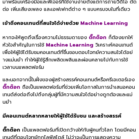
มาพร้อมเครื่องมื
อและฟีเจอร์ที่ใช้งานง่ายตั้
งแต่การถ่ายวิดีโอ ตัด
ต่อ เพิ่มเสียงเพลง และเอฟเฟกต์ต่าง ๆ แบบครบจบในที่เดียว
เข้าถึงคอนเทนต์ที่สนใจได้ง่
ายด้วย
Machine Learning
หากจะให้พูดถึงเรื่องความไม่
ธรรมดาของ
ติ๊กต๊อก
ก็ต้องยกให้
หัวใจสำคัญในการใช้
Machine Learning
วิเคราะห์คอนเทนต์
เพื่อให้ผู้
ใช้ได้รับชมคอนเทนต์ที่ชื่
นชอบตอบโจทย์ความสนใจได้อย่
างแม่นยำ ทำให้ผู้ใช้รู้สึกเพลิดเพลิ
นและผ่อนคลายไปกับการใช้
เวลาบนแพลตฟอร์ม
และนอกจากนี้ในฝั่งของผู้สร้
างสรรค์คอนเทนต์หรือครีเอเตอร์
เอง
ติ๊กต๊อก
ถือเป็นแพลตฟอร์มที่ช่วยเพิ่
มโอกาสในการนำเสนอคอน
เทนต์ส่งต่
อถึงไปถึงกลุ่มผู้ที่มี
ความสนใจได้อย่างถูกต้องและแม่
นยำ
มีคอนเทนต์หลากหลายให้ผู้ใช้ได้
รับชม และสร้างสรรค์
ติ๊กต๊อก
เป็นแพลตฟอร์มที่เปิดกว้างให้กั
บผู้คนทั่วโลก โดยมีคอน
เทนต์ที่ตอบโจทย์ทุ
กไลฟ์สไตล์ ไม่ว่าจะเป็นการแสดงความ