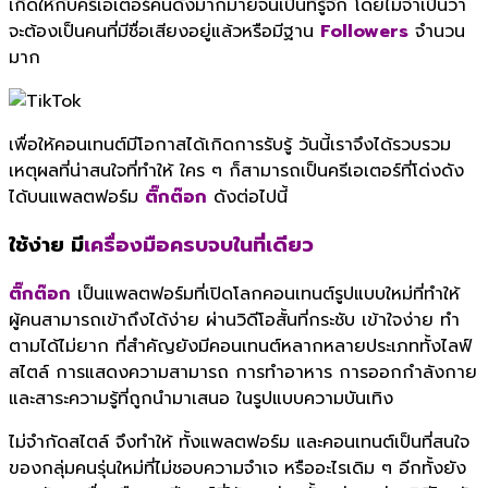
เกิดให้กับครีเอเตอร์คนดังมากมายจนเป็นที่รู้จัก โดยไม่จำเป็นว่า
จะต้องเป็นคนที่มีชื่อเสียงอยู่แล้วหรือมีฐาน
Followers
จำนวน
มาก
เพื่อให้คอนเทนต์มีโอกาสได้เกิดการรับรู้ วันนี้เราจึงได้รวบรวม
เหตุผลที่น่าสนใจที่ทำให้ ใคร ๆ ก็สามารถเป็นครีเอเตอร์ที่โด่งดัง
ได้บนแพลตฟอร์ม
ติ๊กต๊อก
ดังต่อไปนี้
ใช้ง่าย มี
เครื่องมือครบจบในที่เดียว
ติ๊กต๊อก
เป็นแพลตฟอร์มที่เปิ
ดโลกคอนเทนต์รูปแบบใหม่ที่ทำให้
ผู้คนสามารถเข้าถึงได้ง่าย ผ่านวิดีโอสั้นที่กระชับ เข้าใจง่าย ทำ
ตามได้ไม่ยาก ที่สำคัญยังมีคอนเทนต์
หลากหลายประเภททั้งไลฟ์
สไตล์ การแสดงความสามารถ การทำอาหาร การออกกำลังกาย
และสาระความรู้ที่ถูกนำมาเสนอ ในรูปแบบความบันเทิง
ไม่จำกัดสไตล์ จึงทำให้ ทั้งแพลตฟอร์ม และคอนเทนต์เป็นที่
สนใจ
ของกลุ่มคนรุ่นใหม่ที่ไม่
ชอบความจำเจ หรืออะไรเดิม ๆ อีกทั้งยัง