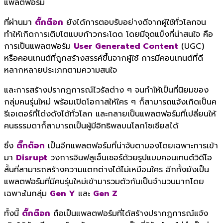
แพลตฟอร์ม
ที่ผ่านมา
ติ๊กต๊อก
ยังได้การตอบรับอย่างดีจากผู้ใช้ทั่วโลกจน
ทำให้เกิดการเติบโตแบบก้าวกระโดด โดยมีจุดแข็งที่น่าสนใจ คือ
การเป็นแพลตฟอร์ม
User Generated Content
(UGC)
หรือคอนเทนต์ที่ถูกสร้างสรรค์ขึ้นจากผู้ใช้ การมีคอนเทนต์ที่ดี
หลากหลายประเภทตามความสนใจ
และการสร้างปรากฎการณ์ไวรัลต่าง ๆ จนทำให้เป็นที่นิยมของ
กลุ่มคนรุ่นใหม่ พร้อมเปิดโอกาสให้ใคร ๆ ก็สามารถแจ้งเกิดเป็นค
รีเอเตอร์ที่โด่งดังได้ทั่วโลก และกลายเป็นแพลตฟอร์มที่เปลี่ยนให้
คนธรรมดาก็สามารถเป็นผู้มีอิทธิพลบนโลกโซเชียลได้
ซึ่ง
ติ๊กต๊อก
เป็นอีกแพลตฟอร์มที่น่าจับตามองโดยเฉพาะการเข้า
มา
Disrupt
วงการอินฟลูเอ็นเซอร์ด้วยรูปแบบคอนเทนต์วิดีโอ
สั้นที่สามารถสร้างความแตกต่างได้ไม่เหมือนใคร อีกทั้งยังเป็น
แพลตฟอร์มที่มีคนรุ่นใหม่เข้ามารวมตัวกันเป็นจำนวนมากโดย
เฉพาะในกลุ่ม
Gen Y
และ
Gen Z
ทั้งนี้
ติ๊กต๊อก
ถือเป็นแพลตฟอร์มที่ได้สร้างปรากฎการณ์แจ้ง