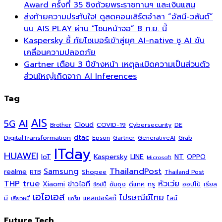
Award ครั้งที่ 35 ชิงถ้วยพระราชทานฯ และเงินแสน
ส่งท้ายความประทับใจ! ดูสดคอนเสิร์ตอำลา “อัสนี-วสันต์”
บน AIS PLAY ผ่าน “โซนหน้าจอ” 8 ก.ย. นี้
Kaspersky ชี้ ภัยไซเบอร์เข้าสู่ยุค AI-native ชู AI ขับ
เคลื่อนความปลอดภัย
Gartner เตือน 3 ปีข้างหน้า เหตุละเมิดความเป็นส่วนตัว
ส่วนใหญ่เกิดจาก AI Inferences
Tag
AI
AIS
5G
Cloud
COVID-19
Cybersecurity
DE
Brother
dtac
DigitalTransformation
Grab
Epson
Gartner
GenerativeAI
ITday
HUAWEI
Kaspersky
NT
IoT
LINE
OPPO
Microsoft
ThailandPost
Samsung
realme
Shopee
Thailand Post
RTB
THP
true
หัวเว่ย
Xiaomi
ข่าวไอที
ซัมซุง
ดีแทค
ทรู
ออปโป้
เรียล
ช้อปปี้
เอไอเอส
ไปรษณีย์ไทย
แคสเปอร์สกี้
มี
ไลน์
เสียวหมี่
แกร็บ
Future Tech