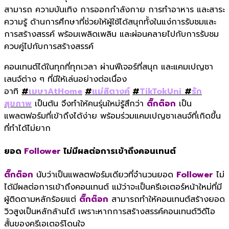
สามารถ ความบันเทิง การออกกำลังกาย การทำอาหาร และสาระ
ความรู้ ด้านการศึกษาที่ช่วยให้ผู้ใช้
ได้สนุกทั้งในแง่การรั
บชมและ
การสร้างสรรค์ พร้อมเพลิดเพลิน และผ่อนคลายไปกั
บการรับชม
ควบคู่ไปกับการสร้
างสรรค์
คอนเทนต์ได้ในทุกที่ทุ
กเวลา ผ่านฟีเจอร์ที่สนุ
ก และแคมเปญชา
เลนจ์ต่าง ๆ
ที่มีให้เล่นอย่างต่อเนื่อง
อาทิ
#
เมษา
AtHome
#
แม่สิตางค์
#
TikTokUni
#
รัก
สุขภาพ
เป็นต้น จึงทำให้คนรุ่นใหม่รู้สึกว่า
ติ๊กต๊อก
เป็น
แพลตฟอร์มที่เข้าถึงได้ง่าย พร้อมร่วมแคมเปญชาเลนจ์ที่เกิ
ดขึ้น
ที่ทำได้ไม่ยาก
ยอด
Follower
ไม่มีผลต่อการเข้าถึงคอนเทนต์
ติ๊กต๊อก
นับว่าเป็นแพลตฟอร์มเดียวที่
จำนวนยอด
Follower
ไม่
ได้มีผลต่อการเข้าถึ
งคอนเทนต์ แม้ว่าจะเป็นครีเอเตอร์หน้าใหม่
ที่มี
ผู้ติดตามหลักร้อยแต่
ติ๊กต๊อก
สามารถทำให้คอนเทนต์สร้างยอด
วิ
วสูงเป็นหลักล้านได้ เพราะหากการสร้างสรรค์คอนเทนต์
วิดีโอ
สั้นของครีเอเตอร์โดนใจ