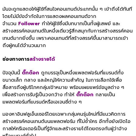
มันจะถูกแสดงให้ผู้ใช้ที่
สนใจคอนเทนต์ประเภทนั้น ๆ เข้าถึงได้ทันที
โดยไม่มีข้อจำกั
ดในการแสดงผลคอนเทนต์จาก
จำนวน
Follower
ทำให้ผู้ใช้ซึ่งมีบทบาทเป็นทั้
งผู้เสพย์ และ
สร้างสรรค์คอนเทนต์
ในหนึ่งเดียวรู้สึกสนุกกั
บการสร้างสรรค์คอน
เทนต์มากยิ่
งขึ้น เพราะคอนเทนต์ที่สร้างสรรค์ขึ้
นมาสามารถเข้า
ถึงผู้คนได้
จำนวนมาก
ช่องทางการ
สร้างรายได้
ปัจจุบันนี้
ติ๊กต๊อก
ถูกบรรจุเป็นหนึ่งแพลตฟอร์มที่แบรนด์ทั้ง
ขนาดเล็ก กลาง และใหญ่ให้ความสำคัญ ในการเลือกใช้เพื่อ
สื่อสารถึงผู้บริโภคกลุ่มเป้าหมาย พร้อมเผยแพร่ข้อมูลต่าง ๆ
เพื่อสร้างการรับรู้เป็นวงกว้าง ทำให้
ติ๊กต๊อก
กลายเป็น
แพลตฟอร์มที่แบรนด์หรือเอเจนซี่ต่าง ๆ
มองหาอินฟลูเอ็นเซอร์โดยเฉพาะกลุ่มคนรุ่นใหม่ที่มีแนวคิดการ
สร้างสรรค์คอนเทนต์บนแพลตฟอร์ม ที่ไม่ซ้ำใคร อีกทั้งยังเปิดโอ
กาสให้ครีเอเตอร์เป็นที่รู้จักและสร้างรายได้โดยตรงกับผู้ว่าจ้าง